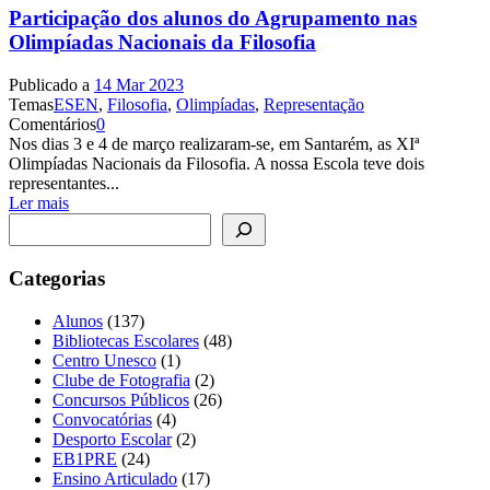
Participação dos alunos do Agrupamento nas
Olimpíadas Nacionais da Filosofia
Publicado a
14 Mar 2023
Temas
ESEN
,
Filosofia
,
Olimpíadas
,
Representação
Comentários
0
Nos dias 3 e 4 de março realizaram-se, em Santarém, as XIª
Olimpíadas Nacionais da Filosofia. A nossa Escola teve dois
representantes...
Ler mais
Pesquisar
Categorias
Alunos
(137)
Bibliotecas Escolares
(48)
Centro Unesco
(1)
Clube de Fotografia
(2)
Concursos Públicos
(26)
Convocatórias
(4)
Desporto Escolar
(2)
EB1PRE
(24)
Ensino Articulado
(17)