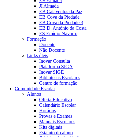
EB Almada
JI Almada
EB Cataventos da Paz
EB Cova da Piedade
EB Cova da Piedade 3
EB D. António da Costa
ES Emídio Navarro
Formação
Docente
Não Docente
Links úteis
Inovar Consulta
Plataforma SIGA
Inovar SIGE
Bibliotecas Escolares
Centro de formação
Comunidade Escolar
Alunos
Oferta Educativa
Calendário Escolar
Horários
Provas e Exames
Manuais Escolares
Kits digitais
Estatuto do aluno