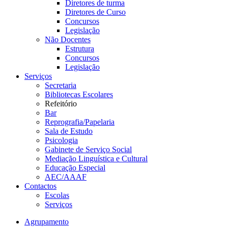
Diretores de turma
Diretores de Curso
Concursos
Legislação
Não Docentes
Estrutura
Concursos
Legislação
Serviços
Secretaria
Bibliotecas Escolares
Refeitório
Bar
Reprografia/Papelaria
Sala de Estudo
Psicologia
Gabinete de Serviço Social
Mediação Linguística e Cultural
Educação Especial
AEC/AAAF
Contactos
Escolas
Serviços
Agrupamento