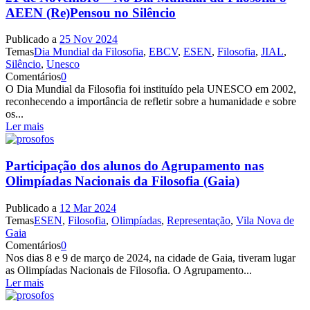
AEEN (Re)Pensou no Silêncio
Publicado a
25 Nov 2024
Temas
Dia Mundial da Filosofia
,
EBCV
,
ESEN
,
Filosofia
,
JIAL
,
Silêncio
,
Unesco
Comentários
0
O Dia Mundial da Filosofia foi instituído pela UNESCO em 2002,
reconhecendo a importância de refletir sobre a humanidade e sobre
os...
Ler mais
Participação dos alunos do Agrupamento nas
Olimpíadas Nacionais da Filosofia (Gaia)
Publicado a
12 Mar 2024
Temas
ESEN
,
Filosofia
,
Olimpíadas
,
Representação
,
Vila Nova de
Gaia
Comentários
0
Nos dias 8 e 9 de março de 2024, na cidade de Gaia, tiveram lugar
as Olimpíadas Nacionais de Filosofia. O Agrupamento...
Ler mais