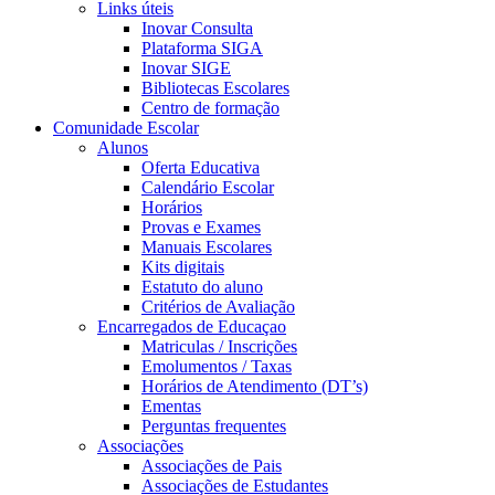
Links úteis
Inovar Consulta
Plataforma SIGA
Inovar SIGE
Bibliotecas Escolares
Centro de formação
Comunidade Escolar
Alunos
Oferta Educativa
Calendário Escolar
Horários
Provas e Exames
Manuais Escolares
Kits digitais
Estatuto do aluno
Critérios de Avaliação
Encarregados de Educaçao
Matriculas / Inscrições
Emolumentos / Taxas
Horários de Atendimento (DT’s)
Ementas
Perguntas frequentes
Associações
Associações de Pais
Associações de Estudantes