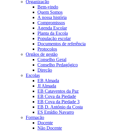
Organização
Bem-vindo
Quem Somos
A nossa história
Compromissos
Agenda Escolar
Planta da Escola
População escolar
Documentos de referência
Protocolos
Orgãos de gestão
Conselho Geral
Conselho Pedagógico
Direção
Escolas
EB Almada
JI Almada
EB Cataventos da Paz
EB Cova da Piedade
EB Cova da Piedade 3
EB D. António da Costa
ES Emídio Navarro
Formação
Docente
Não Docente