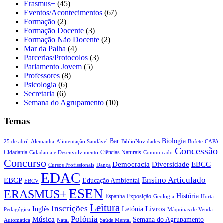
Erasmus+
(45)
Eventos/Acontecimentos
(67)
Formação
(2)
Formação Docente
(3)
Formação Não Docente
(2)
Mar da Palha
(4)
Parcerias/Protocolos
(3)
Parlamento Jovem
(5)
Professores
(8)
Psicologia
(6)
Secretaria
(6)
Semana do Agrupamento
(10)
Temas
Biologia
Bar
25 de abril
Alemanha
Alimentação Saudável
CAPA
BiblioNovidades
Bufete
Concessão
Cidadania
Ciências Naturais
Cidadania e Desenvolvimento
Comunicado
Concurso
Democracia
Diversidade
EBCG
Cursos Profissionais
Dança
EDAC
Ensino Articulado
EBCP
Educação Ambiental
EBCV
ESEN
ERASMUS+
História
Espanha
Exposição
Geologia
Horta
Leitura
Inscrições
Livros
Inglês
Letónia
Pedagógica
Máquinas de Venda
Polónia
Música
Semana do Agrupamento
Natal
Automática
Saúde Mental