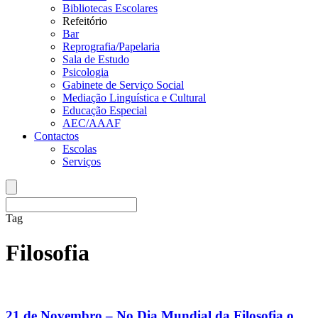
Bibliotecas Escolares
Refeitório
Bar
Reprografia/Papelaria
Sala de Estudo
Psicologia
Gabinete de Serviço Social
Mediação Linguística e Cultural
Educação Especial
AEC/AAAF
Contactos
Escolas
Serviços
Tag
Filosofia
21 de Novembro – No Dia Mundial da Filosofia o