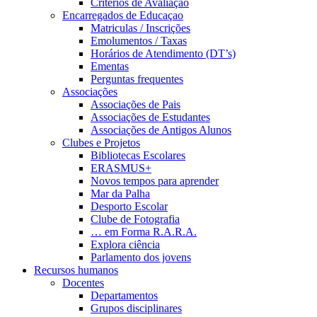
Critérios de Avaliação
Encarregados de Educaçao
Matriculas / Inscrições
Emolumentos / Taxas
Horários de Atendimento (DT’s)
Ementas
Perguntas frequentes
Associações
Associações de Pais
Associações de Estudantes
Associações de Antigos Alunos
Clubes e Projetos
Bibliotecas Escolares
ERASMUS+
Novos tempos para aprender
Mar da Palha
Desporto Escolar
Clube de Fotografia
… em Forma R.A.R.A.
Explora ciência
Parlamento dos jovens
Recursos humanos
Docentes
Departamentos
Grupos disciplinares