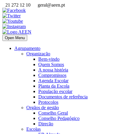
21 272 12 10
geral@aeen.pt
Open Menu
Agrupamento
Organização
Bem-vindo
Quem Somos
A nossa história
Compromissos
Agenda Escolar
Planta da Escola
População escolar
Documentos de referência
Protocolos
Orgãos de gestão
Conselho Geral
Conselho Pedagógico
Direção
Escolas