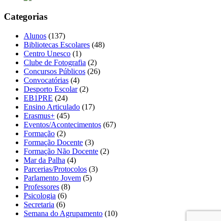
Categorias
Alunos
(137)
Bibliotecas Escolares
(48)
Centro Unesco
(1)
Clube de Fotografia
(2)
Concursos Públicos
(26)
Convocatórias
(4)
Desporto Escolar
(2)
EB1PRE
(24)
Ensino Articulado
(17)
Erasmus+
(45)
Eventos/Acontecimentos
(67)
Formação
(2)
Formação Docente
(3)
Formação Não Docente
(2)
Mar da Palha
(4)
Parcerias/Protocolos
(3)
Parlamento Jovem
(5)
Professores
(8)
Psicologia
(6)
Secretaria
(6)
Semana do Agrupamento
(10)