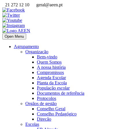
21 272 12 10
geral@aeen.pt
Open Menu
Agrupamento
Organização
Bem-vindo
Quem Somos
A nossa história
Compromissos
Agenda Escolar
Planta da Escola
População escolar
Documentos de referência
Protocolos
Orgãos de gestão
Conselho Geral
Conselho Pedagógico
Direção
Escolas