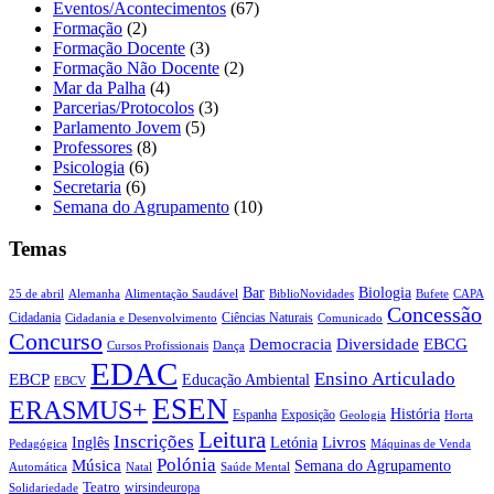
Eventos/Acontecimentos
(67)
Formação
(2)
Formação Docente
(3)
Formação Não Docente
(2)
Mar da Palha
(4)
Parcerias/Protocolos
(3)
Parlamento Jovem
(5)
Professores
(8)
Psicologia
(6)
Secretaria
(6)
Semana do Agrupamento
(10)
Temas
Biologia
Bar
25 de abril
Alemanha
Alimentação Saudável
CAPA
BiblioNovidades
Bufete
Concessão
Cidadania
Ciências Naturais
Cidadania e Desenvolvimento
Comunicado
Concurso
Democracia
Diversidade
EBCG
Cursos Profissionais
Dança
EDAC
Ensino Articulado
EBCP
Educação Ambiental
EBCV
ESEN
ERASMUS+
História
Espanha
Exposição
Geologia
Horta
Leitura
Inscrições
Livros
Inglês
Letónia
Pedagógica
Máquinas de Venda
Polónia
Música
Semana do Agrupamento
Natal
Automática
Saúde Mental
Teatro
wirsindeuropa
Solidariedade