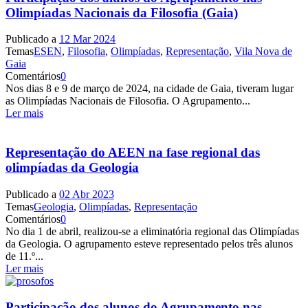
Olimpíadas Nacionais da Filosofia (Gaia)
Publicado a
12 Mar 2024
Temas
ESEN
,
Filosofia
,
Olimpíadas
,
Representação
,
Vila Nova de
Gaia
Comentários
0
Nos dias 8 e 9 de março de 2024, na cidade de Gaia, tiveram lugar
as Olimpíadas Nacionais de Filosofia. O Agrupamento...
Ler mais
Representação do AEEN na fase regional das
olimpíadas da Geologia
Publicado a
02 Abr 2023
Temas
Geologia
,
Olimpíadas
,
Representação
Comentários
0
No dia 1 de abril, realizou-se a eliminatória regional das Olimpíadas
da Geologia. O agrupamento esteve representado pelos três alunos
de 11.º...
Ler mais
Participação dos alunos do Agrupamento nas