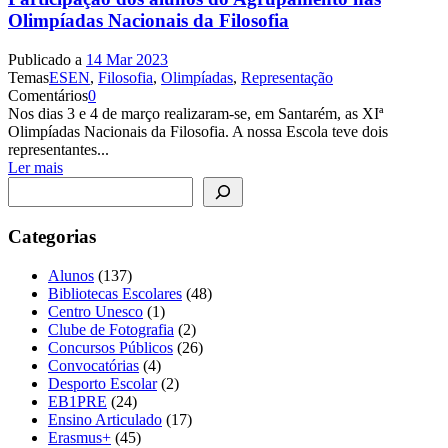
Olimpíadas Nacionais da Filosofia
Publicado a
14 Mar 2023
Temas
ESEN
,
Filosofia
,
Olimpíadas
,
Representação
Comentários
0
Nos dias 3 e 4 de março realizaram-se, em Santarém, as XIª
Olimpíadas Nacionais da Filosofia. A nossa Escola teve dois
representantes...
Ler mais
Pesquisar
Categorias
Alunos
(137)
Bibliotecas Escolares
(48)
Centro Unesco
(1)
Clube de Fotografia
(2)
Concursos Públicos
(26)
Convocatórias
(4)
Desporto Escolar
(2)
EB1PRE
(24)
Ensino Articulado
(17)
Erasmus+
(45)