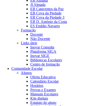
EB Almada
JI Almada
EB Cataventos da Paz
EB Cova da Piedade
EB Cova da Piedade 3
EB D. António da Costa
ES Emídio Navarro
Formação
Docente
Não Docente
Links úteis
Inovar Consulta
Plataforma SIGA
Inovar SIGE
Bibliotecas Escolares
Centro de formação
Comunidade Escolar
Alunos
Oferta Educativa
Calendário Escolar
Horários
Provas e Exames
Manuais Escolares
Kits digitais
Estatuto do aluno