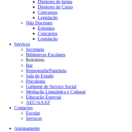
Diretores de turma
Diretores de Curso
Concursos
Legislação
Não Docentes
Estrutura
Concursos
Legislação
Serviços
Secretaria
Bibliotecas Escolares
Refeitório
Bar
Reprografia/Papelaria
Sala de Estudo
Psicologia
Gabinete de Serviço Social
Mediação Linguística e Cultural
Educação Especial
AEC/AAAF
Contactos
Escolas
Serviços
Agrupamento