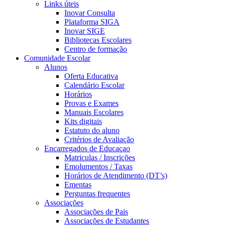
Links úteis
Inovar Consulta
Plataforma SIGA
Inovar SIGE
Bibliotecas Escolares
Centro de formação
Comunidade Escolar
Alunos
Oferta Educativa
Calendário Escolar
Horários
Provas e Exames
Manuais Escolares
Kits digitais
Estatuto do aluno
Critérios de Avaliação
Encarregados de Educaçao
Matriculas / Inscrições
Emolumentos / Taxas
Horários de Atendimento (DT’s)
Ementas
Perguntas frequentes
Associações
Associações de Pais
Associações de Estudantes