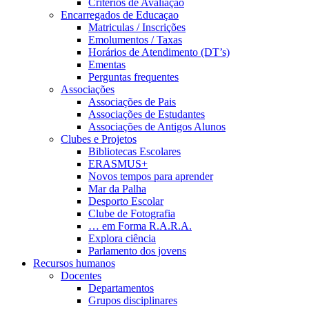
Critérios de Avaliação
Encarregados de Educaçao
Matriculas / Inscrições
Emolumentos / Taxas
Horários de Atendimento (DT’s)
Ementas
Perguntas frequentes
Associações
Associações de Pais
Associações de Estudantes
Associações de Antigos Alunos
Clubes e Projetos
Bibliotecas Escolares
ERASMUS+
Novos tempos para aprender
Mar da Palha
Desporto Escolar
Clube de Fotografia
… em Forma R.A.R.A.
Explora ciência
Parlamento dos jovens
Recursos humanos
Docentes
Departamentos
Grupos disciplinares