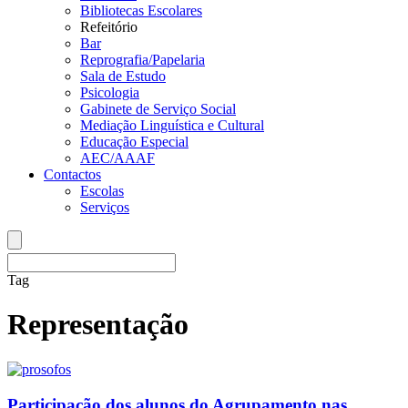
Bibliotecas Escolares
Refeitório
Bar
Reprografia/Papelaria
Sala de Estudo
Psicologia
Gabinete de Serviço Social
Mediação Linguística e Cultural
Educação Especial
AEC/AAAF
Contactos
Escolas
Serviços
Tag
Representação
Participação dos alunos do Agrupamento nas