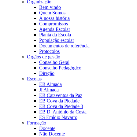
Organização
Bem-vindo
Quem Somos
A nossa história
Compromissos
Agenda Escolar
Planta da Escola
População escolar
Documentos de referência
Protocolos
Orgãos de gestão
Conselho Geral
Conselho Pedagógico
Direção
Escolas
EB Almada
JI Almada
EB Cataventos da Paz
EB Cova da Piedade
EB Cova da Piedade 3
EB D. António da Costa
ES Emídio Navarro
Formação
Docente
Não Docente