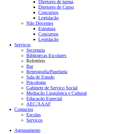
Diretores de turma
Diretores de Curso
Concursos
Legislação
Não Docentes
Estrutura
Concursos
Legislação
Serviços
Secretaria
Bibliotecas Escolares
Refeitório
Bar
Reprografia/Papelaria
Sala de Estudo
Psicologia
Gabinete de Serviço Social
Mediação Linguística e Cultural
Educação Especial
AEC/AAAF
Contactos
Escolas
Serviços
Agrupamento