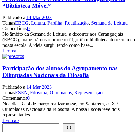
“Biblioteca Móvel”
Publicado a
14 Mar 2023
Temas
EBCG
,
Leitura
,
Partilha
,
Reutilização
,
Semana da Leitura
Comentários
0
No âmbito da Semana da Leitura, a decorrer nos Caranguejais
(EBCG), inaugurámos o primeiro frigorífico biblioteca do recreio da
nossa escola. A ideia surgiu tendo como base...
Ler mais
Participação dos alunos do Agrupamento nas
Olimpíadas Nacionais da Filosofia
Publicado a
14 Mar 2023
Temas
ESEN
,
Filosofia
,
Olimpíadas
,
Representação
Comentários
0
Nos dias 3 e 4 de março realizaram-se, em Santarém, as XIª
Olimpíadas Nacionais da Filosofia. A nossa Escola teve dois
representantes...
Ler mais
Pesquisar