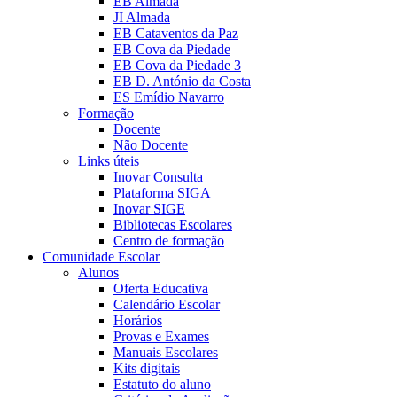
EB Almada
JI Almada
EB Cataventos da Paz
EB Cova da Piedade
EB Cova da Piedade 3
EB D. António da Costa
ES Emídio Navarro
Formação
Docente
Não Docente
Links úteis
Inovar Consulta
Plataforma SIGA
Inovar SIGE
Bibliotecas Escolares
Centro de formação
Comunidade Escolar
Alunos
Oferta Educativa
Calendário Escolar
Horários
Provas e Exames
Manuais Escolares
Kits digitais
Estatuto do aluno