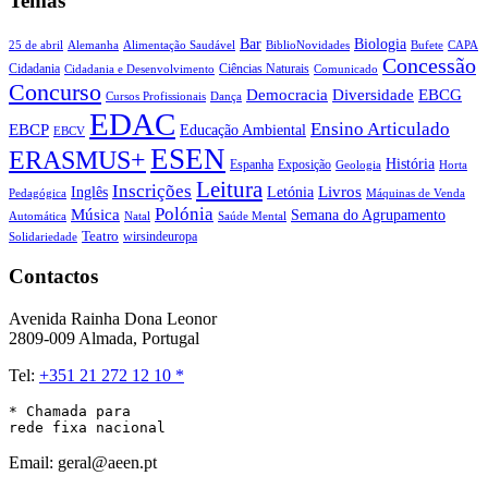
Temas
Biologia
Bar
25 de abril
Alemanha
Alimentação Saudável
CAPA
BiblioNovidades
Bufete
Concessão
Cidadania
Ciências Naturais
Cidadania e Desenvolvimento
Comunicado
Concurso
Democracia
Diversidade
EBCG
Cursos Profissionais
Dança
EDAC
Ensino Articulado
EBCP
Educação Ambiental
EBCV
ESEN
ERASMUS+
História
Espanha
Exposição
Geologia
Horta
Leitura
Inscrições
Livros
Inglês
Letónia
Pedagógica
Máquinas de Venda
Polónia
Música
Semana do Agrupamento
Natal
Automática
Saúde Mental
Teatro
wirsindeuropa
Solidariedade
Contactos
Avenida Rainha Dona Leonor
2809-009 Almada, Portugal
Tel:
+351 21 272 12 10 *
* Chamada para 

rede fixa nacional
Email: geral@aeen.pt