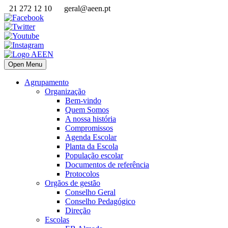
21 272 12 10
geral@aeen.pt
Open Menu
Agrupamento
Organização
Bem-vindo
Quem Somos
A nossa história
Compromissos
Agenda Escolar
Planta da Escola
População escolar
Documentos de referência
Protocolos
Orgãos de gestão
Conselho Geral
Conselho Pedagógico
Direção
Escolas