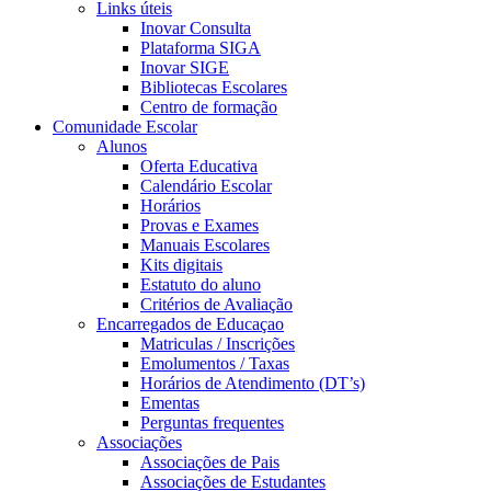
Links úteis
Inovar Consulta
Plataforma SIGA
Inovar SIGE
Bibliotecas Escolares
Centro de formação
Comunidade Escolar
Alunos
Oferta Educativa
Calendário Escolar
Horários
Provas e Exames
Manuais Escolares
Kits digitais
Estatuto do aluno
Critérios de Avaliação
Encarregados de Educaçao
Matriculas / Inscrições
Emolumentos / Taxas
Horários de Atendimento (DT’s)
Ementas
Perguntas frequentes
Associações
Associações de Pais
Associações de Estudantes