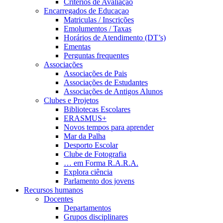
Critérios de Avaliação
Encarregados de Educaçao
Matriculas / Inscrições
Emolumentos / Taxas
Horários de Atendimento (DT’s)
Ementas
Perguntas frequentes
Associações
Associações de Pais
Associações de Estudantes
Associações de Antigos Alunos
Clubes e Projetos
Bibliotecas Escolares
ERASMUS+
Novos tempos para aprender
Mar da Palha
Desporto Escolar
Clube de Fotografia
… em Forma R.A.R.A.
Explora ciência
Parlamento dos jovens
Recursos humanos
Docentes
Departamentos
Grupos disciplinares