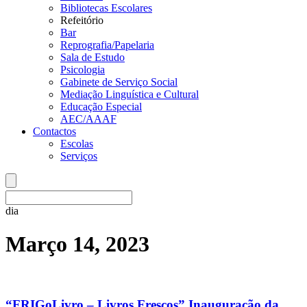
Bibliotecas Escolares
Refeitório
Bar
Reprografia/Papelaria
Sala de Estudo
Psicologia
Gabinete de Serviço Social
Mediação Linguística e Cultural
Educação Especial
AEC/AAAF
Contactos
Escolas
Serviços
dia
Março 14, 2023
“FRIGoLivro – Livros Frescos” Inauguração da