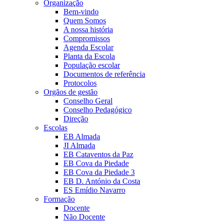
Organização
Bem-vindo
Quem Somos
A nossa história
Compromissos
Agenda Escolar
Planta da Escola
População escolar
Documentos de referência
Protocolos
Orgãos de gestão
Conselho Geral
Conselho Pedagógico
Direção
Escolas
EB Almada
JI Almada
EB Cataventos da Paz
EB Cova da Piedade
EB Cova da Piedade 3
EB D. António da Costa
ES Emídio Navarro
Formação
Docente
Não Docente