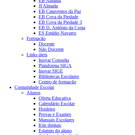
EB Almada
JI Almada
EB Cataventos da Paz
EB Cova da Piedade
EB Cova da Piedade 3
EB D. António da Costa
ES Emídio Navarro
Formação
Docente
Não Docente
Links úteis
Inovar Consulta
Plataforma SIGA
Inovar SIGE
Bibliotecas Escolares
Centro de formação
Comunidade Escolar
Alunos
Oferta Educativa
Calendário Escolar
Horários
Provas e Exames
Manuais Escolares
Kits digitais
Estatuto do aluno