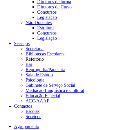
Diretores de turma
Diretores de Curso
Concursos
Legislação
Não Docentes
Estrutura
Concursos
Legislação
Serviços
Secretaria
Bibliotecas Escolares
Refeitório
Bar
Reprografia/Papelaria
Sala de Estudo
Psicologia
Gabinete de Serviço Social
Mediação Linguística e Cultural
Educação Especial
AEC/AAAF
Contactos
Escolas
Serviços
Agrupamento