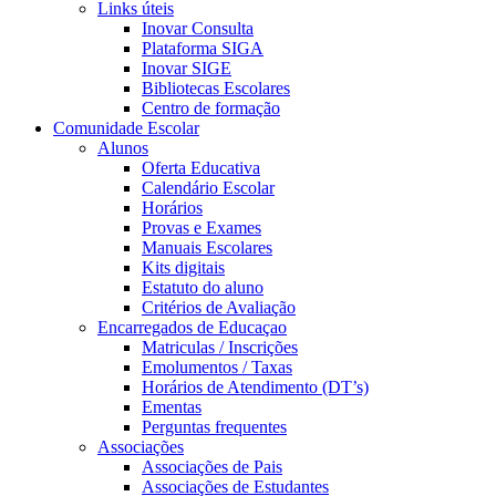
Links úteis
Inovar Consulta
Plataforma SIGA
Inovar SIGE
Bibliotecas Escolares
Centro de formação
Comunidade Escolar
Alunos
Oferta Educativa
Calendário Escolar
Horários
Provas e Exames
Manuais Escolares
Kits digitais
Estatuto do aluno
Critérios de Avaliação
Encarregados de Educaçao
Matriculas / Inscrições
Emolumentos / Taxas
Horários de Atendimento (DT’s)
Ementas
Perguntas frequentes
Associações
Associações de Pais
Associações de Estudantes