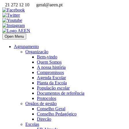
21 272 12 10
geral@aeen.pt
Open Menu
Agrupamento
Organização
Bem-vindo
Quem Somos
A nossa história
Compromissos
Agenda Escolar
Planta da Escola
População escolar
Documentos de referência
Protocolos
Orgãos de gestão
Conselho Geral
Conselho Pedagógico
Direção
Escolas