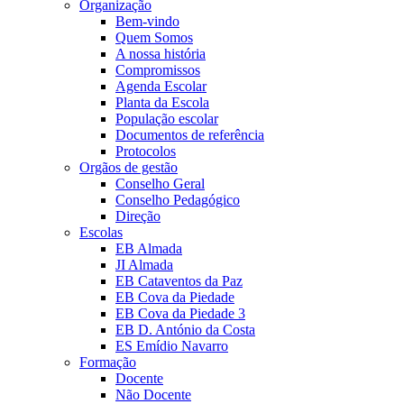
Organização
Bem-vindo
Quem Somos
A nossa história
Compromissos
Agenda Escolar
Planta da Escola
População escolar
Documentos de referência
Protocolos
Orgãos de gestão
Conselho Geral
Conselho Pedagógico
Direção
Escolas
EB Almada
JI Almada
EB Cataventos da Paz
EB Cova da Piedade
EB Cova da Piedade 3
EB D. António da Costa
ES Emídio Navarro
Formação
Docente
Não Docente