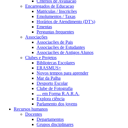
Critérios de Avaliação
Encarregados de Educaçao
Matriculas / Inscrições
Emolumentos / Taxas
Horários de Atendimento (DT’s)
Ementas
Perguntas frequentes
Associações
Associações de Pais
Associações de Estudantes
Associações de Antigos Alunos
Clubes e Projetos
Bibliotecas Escolares
ERASMUS+
Novos tempos para aprender
Mar da Palha
Desporto Escolar
Clube de Fotografia
… em Forma R.A.R.A.
Explora ciência
Parlamento dos jovens
Recursos humanos
Docentes
Departamentos
Grupos disciplinares