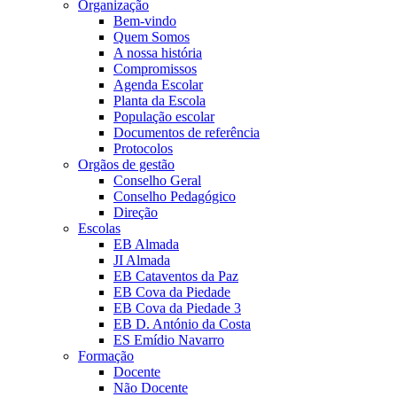
Organização
Bem-vindo
Quem Somos
A nossa história
Compromissos
Agenda Escolar
Planta da Escola
População escolar
Documentos de referência
Protocolos
Orgãos de gestão
Conselho Geral
Conselho Pedagógico
Direção
Escolas
EB Almada
JI Almada
EB Cataventos da Paz
EB Cova da Piedade
EB Cova da Piedade 3
EB D. António da Costa
ES Emídio Navarro
Formação
Docente
Não Docente