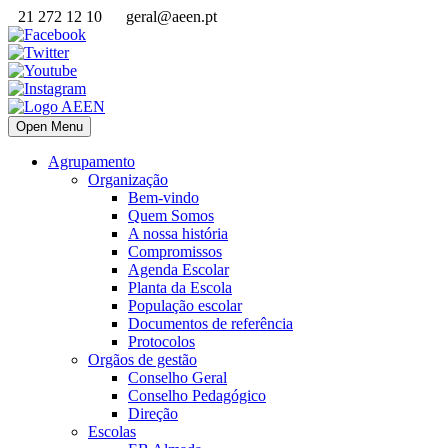
21 272 12 10
geral@aeen.pt
Open Menu
Agrupamento
Organização
Bem-vindo
Quem Somos
A nossa história
Compromissos
Agenda Escolar
Planta da Escola
População escolar
Documentos de referência
Protocolos
Orgãos de gestão
Conselho Geral
Conselho Pedagógico
Direção
Escolas