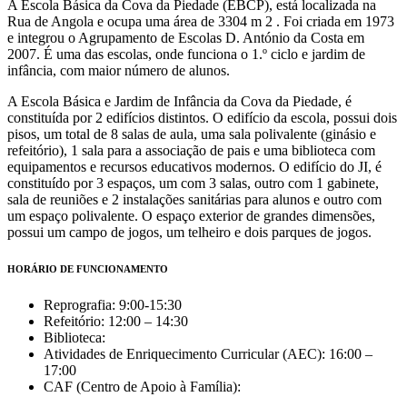
A Escola Básica da Cova da Piedade (EBCP), está localizada na
Rua de Angola e ocupa uma área de 3304 m 2 . Foi criada em 1973
e integrou o Agrupamento de Escolas D. António da Costa em
2007. É uma das escolas, onde funciona o 1.º ciclo e jardim de
infância, com maior número de alunos.
A Escola Básica e Jardim de Infância da Cova da Piedade, é
constituída por 2 edifícios distintos. O edifício da escola, possui dois
pisos, um total de 8 salas de aula, uma sala polivalente (ginásio e
refeitório), 1 sala para a associação de pais e uma biblioteca com
equipamentos e recursos educativos modernos. O edifício do JI, é
constituído por 3 espaços, um com 3 salas, outro com 1 gabinete,
sala de reuniões e 2 instalações sanitárias para alunos e outro com
um espaço polivalente. O espaço exterior de grandes dimensões,
possui um campo de jogos, um telheiro e dois parques de jogos.
HORÁRIO DE FUNCIONAMENTO
Reprografia: 9:00-15:30
Refeitório: 12:00 – 14:30
Biblioteca:
Atividades de Enriquecimento Curricular (AEC): 16:00 –
17:00
CAF (Centro de Apoio à Família):