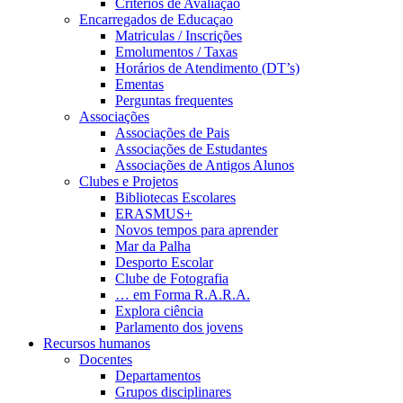
Critérios de Avaliação
Encarregados de Educaçao
Matriculas / Inscrições
Emolumentos / Taxas
Horários de Atendimento (DT’s)
Ementas
Perguntas frequentes
Associações
Associações de Pais
Associações de Estudantes
Associações de Antigos Alunos
Clubes e Projetos
Bibliotecas Escolares
ERASMUS+
Novos tempos para aprender
Mar da Palha
Desporto Escolar
Clube de Fotografia
… em Forma R.A.R.A.
Explora ciência
Parlamento dos jovens
Recursos humanos
Docentes
Departamentos
Grupos disciplinares