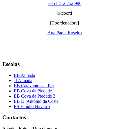
+351 212 752 996
[Coordenadora]
Ana Paula Roseiro
Escolas
EB Almada
JI Almada
EB Cataventos da Paz
EB Cova da Piedade
EB Cova da Piedade 3
EB D. António da Costa
ES Emídio Navarro
Contactos
Avenida Rainha Dona Leonor