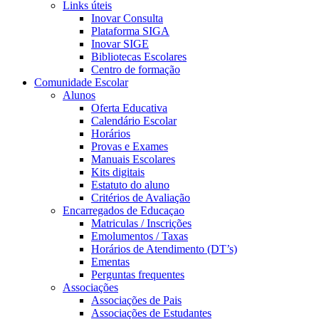
Links úteis
Inovar Consulta
Plataforma SIGA
Inovar SIGE
Bibliotecas Escolares
Centro de formação
Comunidade Escolar
Alunos
Oferta Educativa
Calendário Escolar
Horários
Provas e Exames
Manuais Escolares
Kits digitais
Estatuto do aluno
Critérios de Avaliação
Encarregados de Educaçao
Matriculas / Inscrições
Emolumentos / Taxas
Horários de Atendimento (DT’s)
Ementas
Perguntas frequentes
Associações
Associações de Pais
Associações de Estudantes