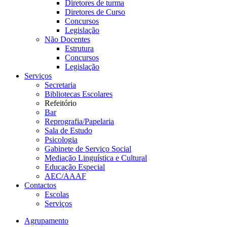
Diretores de turma
Diretores de Curso
Concursos
Legislação
Não Docentes
Estrutura
Concursos
Legislação
Serviços
Secretaria
Bibliotecas Escolares
Refeitório
Bar
Reprografia/Papelaria
Sala de Estudo
Psicologia
Gabinete de Serviço Social
Mediação Linguística e Cultural
Educação Especial
AEC/AAAF
Contactos
Escolas
Serviços
Agrupamento