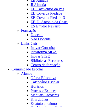
EB Almada
JI Almada
EB Cataventos da Paz
EB Cova da Piedade
EB Cova da Piedade 3
EB D. António da Costa
ES Emídio Navarro
Formação
Docente
Não Docente
Links úteis
Inovar Consulta
Plataforma SIGA
Inovar SIGE
Bibliotecas Escolares
Centro de formação
Comunidade Escolar
Alunos
Oferta Educativa
Calendário Escolar
Horários
Provas e Exames
Manuais Escolares
Kits digitais
Estatuto do aluno