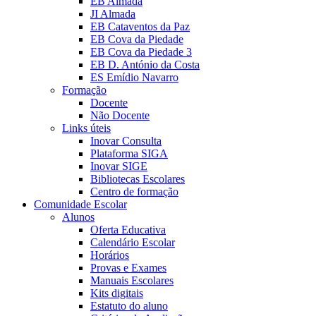
EB Almada
JI Almada
EB Cataventos da Paz
EB Cova da Piedade
EB Cova da Piedade 3
EB D. António da Costa
ES Emídio Navarro
Formação
Docente
Não Docente
Links úteis
Inovar Consulta
Plataforma SIGA
Inovar SIGE
Bibliotecas Escolares
Centro de formação
Comunidade Escolar
Alunos
Oferta Educativa
Calendário Escolar
Horários
Provas e Exames
Manuais Escolares
Kits digitais
Estatuto do aluno