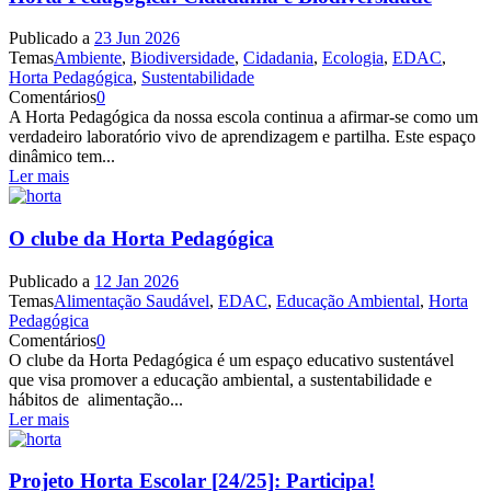
Publicado a
23 Jun 2026
Temas
Ambiente
,
Biodiversidade
,
Cidadania
,
Ecologia
,
EDAC
,
Horta Pedagógica
,
Sustentabilidade
Comentários
0
A Horta Pedagógica da nossa escola continua a afirmar-se como um
verdadeiro laboratório vivo de aprendizagem e partilha. Este espaço
dinâmico tem...
Ler mais
O clube da Horta Pedagógica
Publicado a
12 Jan 2026
Temas
Alimentação Saudável
,
EDAC
,
Educação Ambiental
,
Horta
Pedagógica
Comentários
0
O clube da Horta Pedagógica é um espaço educativo sustentável
que visa promover a educação ambiental, a sustentabilidade e
hábitos de alimentação...
Ler mais
Projeto Horta Escolar [24/25]: Participa!