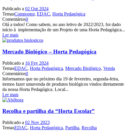
Publicado a
02 Out 2024
Temas
Compostor
,
EDAC
,
Horta Pedagógica
Comentários
0
Olá a todos! Como sabem, no ano letivo de 2022/2023, foi dado
início à implementação de um Projeto de uma Horta Pedagógica...
Ler mais
Mercado Biológico – Horta Pedagógica
Publicado a
16 Fev 2024
Temas
EDAC
,
Horta Pedagógica
,
Mercado Biológico
,
Venda
Comentários
0
Informamos que no próximo dia 19 de fevereiro, segunda-feira,
iremos fazer umavenda de produtos biológicos vindos diretamente
da nossa Horta Pedagógica. Local...
Ler mais
Recolha e partilha da “Horta Escolar”
Publicado a
02 Nov 2023
Temas
EDAC
,
Horta Pedagógica
,
Partilha
,
Recolha