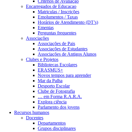
Critérios de Avaliação
Encarregados de Educaçao
Matriculas / Inscrições
Emolumentos / Taxas
Horários de Atendimento (DT’s)
Ementas
Perguntas frequentes
Associações
Associações de Pais
Associações de Estudantes
Associações de Antigos Alunos
Clubes e Projetos
Bibliotecas Escolares
ERASMUS+
Novos tempos para aprender
Mar da Palha
Desporto Escolar
Clube de Fotografia
… em Forma R.A.R.A.
Explora ciência
Parlamento dos jovens
Recursos humanos
Docentes
Departamentos
Grupos disciplinares