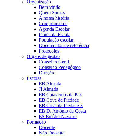
Organização
Bem-vindo
Quem Somos
A nossa história
Compromissos
Agenda Escolar
Planta da Escola
População escolar
Documentos de referência
Protocolos
Orgãos de gestão
Conselho Geral
Conselho Pedagógico
Direção
Escolas
EB Almada
JI Almada
EB Cataventos da Paz
EB Cova da Piedade
EB Cova da Piedade 3
EB D. António da Costa
ES Emídio Navarro
Formação
Docente
Não Docente