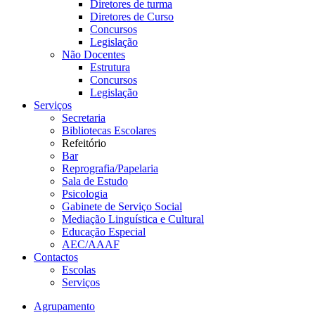
Diretores de turma
Diretores de Curso
Concursos
Legislação
Não Docentes
Estrutura
Concursos
Legislação
Serviços
Secretaria
Bibliotecas Escolares
Refeitório
Bar
Reprografia/Papelaria
Sala de Estudo
Psicologia
Gabinete de Serviço Social
Mediação Linguística e Cultural
Educação Especial
AEC/AAAF
Contactos
Escolas
Serviços
Agrupamento