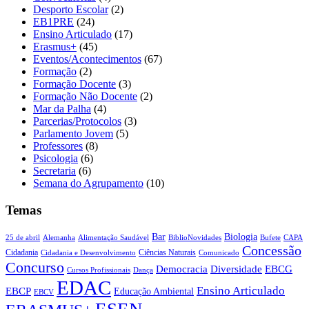
Desporto Escolar
(2)
EB1PRE
(24)
Ensino Articulado
(17)
Erasmus+
(45)
Eventos/Acontecimentos
(67)
Formação
(2)
Formação Docente
(3)
Formação Não Docente
(2)
Mar da Palha
(4)
Parcerias/Protocolos
(3)
Parlamento Jovem
(5)
Professores
(8)
Psicologia
(6)
Secretaria
(6)
Semana do Agrupamento
(10)
Temas
Biologia
Bar
25 de abril
Alemanha
Alimentação Saudável
CAPA
BiblioNovidades
Bufete
Concessão
Cidadania
Ciências Naturais
Cidadania e Desenvolvimento
Comunicado
Concurso
Democracia
Diversidade
EBCG
Cursos Profissionais
Dança
EDAC
Ensino Articulado
EBCP
Educação Ambiental
EBCV