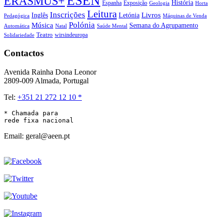
ESEN
ERASMUS+
História
Espanha
Exposição
Geologia
Horta
Leitura
Inscrições
Livros
Inglês
Letónia
Pedagógica
Máquinas de Venda
Polónia
Música
Semana do Agrupamento
Natal
Automática
Saúde Mental
Teatro
wirsindeuropa
Solidariedade
Contactos
Avenida Rainha Dona Leonor
2809-009 Almada, Portugal
Tel:
+351 21 272 12 10 *
* Chamada para 

rede fixa nacional
Email: geral@aeen.pt