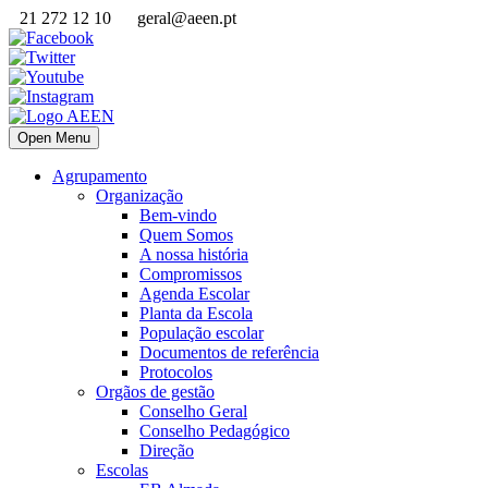
21 272 12 10
geral@aeen.pt
Open Menu
Agrupamento
Organização
Bem-vindo
Quem Somos
A nossa história
Compromissos
Agenda Escolar
Planta da Escola
População escolar
Documentos de referência
Protocolos
Orgãos de gestão
Conselho Geral
Conselho Pedagógico
Direção
Escolas