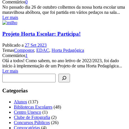
Comentários
0
No passado dia 26 de outubro colhemos da nossa horta escolar uma
maravilhosa abóbora, que foi partida em vários pedaços na sala...
Ler mais
Projeto Horta Escolar: Participa!
Publicado a
27 Set 2023
Temas
Compostor
,
EDAC
,
Horta Pedagógica
Comentários
1
Olá a todos! Como sabem, no ano letivo de 2022/2023, foi dado
início à implementação de um Projeto de uma Horta Pedagógica...
Ler mais
Pesquisar
Categorias
Alunos
(137)
Bibliotecas Escolares
(48)
Centro Unesco
(1)
Clube de Fotografia
(2)
Concursos Públicos
(26)
Convocatórias
(4)