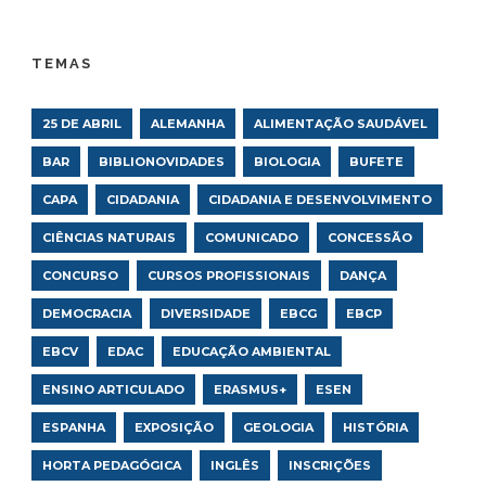
TEMAS
25 DE ABRIL
ALEMANHA
ALIMENTAÇÃO SAUDÁVEL
BAR
BIBLIONOVIDADES
BIOLOGIA
BUFETE
CAPA
CIDADANIA
CIDADANIA E DESENVOLVIMENTO
CIÊNCIAS NATURAIS
COMUNICADO
CONCESSÃO
CONCURSO
CURSOS PROFISSIONAIS
DANÇA
DEMOCRACIA
DIVERSIDADE
EBCG
EBCP
EBCV
EDAC
EDUCAÇÃO AMBIENTAL
ENSINO ARTICULADO
ERASMUS+
ESEN
ESPANHA
EXPOSIÇÃO
GEOLOGIA
HISTÓRIA
HORTA PEDAGÓGICA
INGLÊS
INSCRIÇÕES