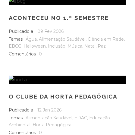
ACONTECEU NO 1.º SEMESTRE
Publicado a
09 Fev 2026
Temas
Água
,
Alimentação Saudável
,
Ciência em Rede
,
EBCG
,
Halloween
,
Inclusão
,
Música
,
Natal
,
Paz
Comentários
0
O CLUBE DA HORTA PEDAGÓGICA
Publicado a
12 Jan 2026
Temas
Alimentação Saudável
,
EDAC
,
Educação
Ambiental
,
Horta Pedagógica
Comentários
0