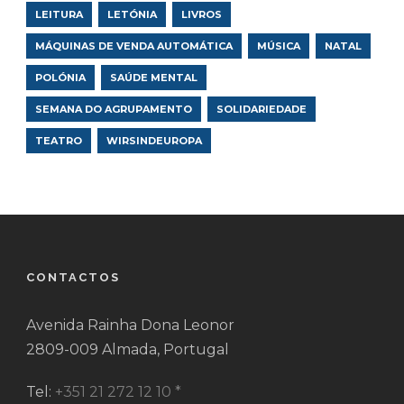
LEITURA
LETÓNIA
LIVROS
MÁQUINAS DE VENDA AUTOMÁTICA
MÚSICA
NATAL
POLÓNIA
SAÚDE MENTAL
SEMANA DO AGRUPAMENTO
SOLIDARIEDADE
TEATRO
WIRSINDEUROPA
CONTACTOS
Avenida Rainha Dona Leonor
2809-009 Almada, Portugal
Tel:
+351 21 272 12 10 *