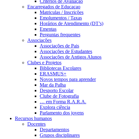
Critérios de Avaliação
Encarregados de Educaçao
Matriculas / Inscrições
Emolumentos / Taxas
Horários de Atendimento (DT’s)
Ementas
Perguntas frequentes
Associações
Associações de Pais
Associações de Estudantes
Associações de Antigos Alunos
Clubes e Projetos
Bibliotecas Escolares
ERASMUS+
Novos tempos para aprender
Mar da Palha
Desporto Escolar
Clube de Fotografia
… em Forma R.A.R.A.
Explora ciência
Parlamento dos jovens
Recursos humanos
Docentes
Departamentos
Grupos disciplinares