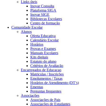
Links úteis
Inovar Consulta
Plataforma SIGA
Inovar SIGE
Bibliotecas Escolares
Centro de formação
Comunidade Escolar
Alunos
Oferta Educativa
Calendário Escolar
Horários
Provas e Exames
Manuais Escolares
Kits digitais
Estatuto do aluno
Critérios de Avaliação
Encarregados de Educaçao
Matriculas / Inscrições
Emolumentos / Taxas
Horários de Atendimento (DT’s)
Ementas
Perguntas frequentes
Associações
Associações de Pais
Associações de Estudantes