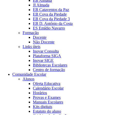
EB Almada
JI Almada
EB Cataventos da Paz
EB Cova da Piedade
EB Cova da Piedade 3
EB D. António da Costa
ES Emídio Navarro
Formação
Docente
Não Docente
Links úteis
Inovar Consulta
Plataforma SIGA
Inovar SIGE
Bibliotecas Escolares
Centro de formação
Comunidade Escolar
Alunos
Oferta Educativa
Calendário Escolar
Horários
Provas e Exames
Manuais Escolares
Kits digitais
Estatuto do aluno