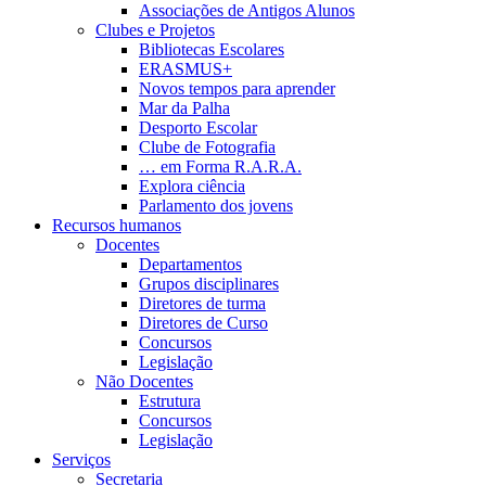
Associações de Antigos Alunos
Clubes e Projetos
Bibliotecas Escolares
ERASMUS+
Novos tempos para aprender
Mar da Palha
Desporto Escolar
Clube de Fotografia
… em Forma R.A.R.A.
Explora ciência
Parlamento dos jovens
Recursos humanos
Docentes
Departamentos
Grupos disciplinares
Diretores de turma
Diretores de Curso
Concursos
Legislação
Não Docentes
Estrutura
Concursos
Legislação
Serviços
Secretaria