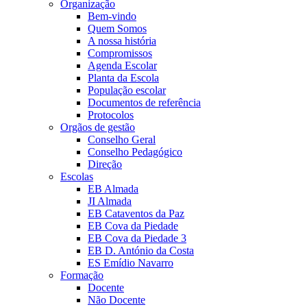
Organização
Bem-vindo
Quem Somos
A nossa história
Compromissos
Agenda Escolar
Planta da Escola
População escolar
Documentos de referência
Protocolos
Orgãos de gestão
Conselho Geral
Conselho Pedagógico
Direção
Escolas
EB Almada
JI Almada
EB Cataventos da Paz
EB Cova da Piedade
EB Cova da Piedade 3
EB D. António da Costa
ES Emídio Navarro
Formação
Docente
Não Docente