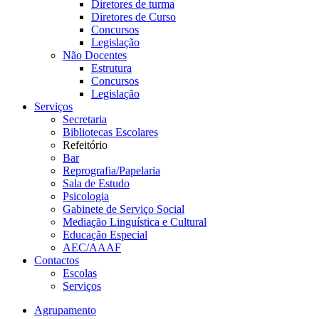
Diretores de turma
Diretores de Curso
Concursos
Legislação
Não Docentes
Estrutura
Concursos
Legislação
Serviços
Secretaria
Bibliotecas Escolares
Refeitório
Bar
Reprografia/Papelaria
Sala de Estudo
Psicologia
Gabinete de Serviço Social
Mediação Linguística e Cultural
Educação Especial
AEC/AAAF
Contactos
Escolas
Serviços
Agrupamento