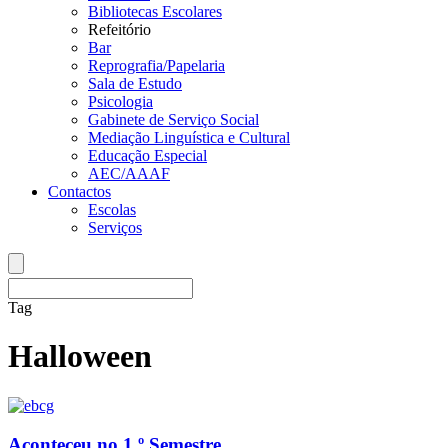
Bibliotecas Escolares
Refeitório
Bar
Reprografia/Papelaria
Sala de Estudo
Psicologia
Gabinete de Serviço Social
Mediação Linguística e Cultural
Educação Especial
AEC/AAAF
Contactos
Escolas
Serviços
Tag
Halloween
Aconteceu no 1.º Semestre