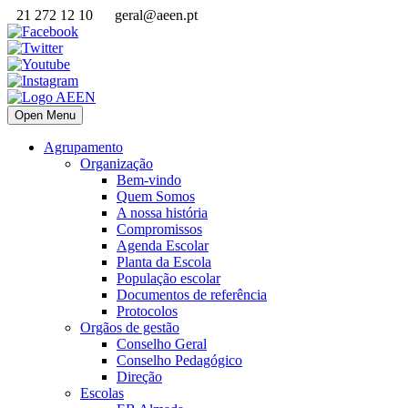
21 272 12 10
geral@aeen.pt
Open Menu
Agrupamento
Organização
Bem-vindo
Quem Somos
A nossa história
Compromissos
Agenda Escolar
Planta da Escola
População escolar
Documentos de referência
Protocolos
Orgãos de gestão
Conselho Geral
Conselho Pedagógico
Direção
Escolas