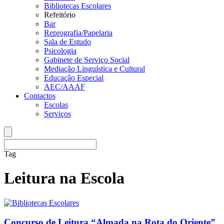
Bibliotecas Escolares
Refeitório
Bar
Reprografia/Papelaria
Sala de Estudo
Psicologia
Gabinete de Serviço Social
Mediação Linguística e Cultural
Educação Especial
AEC/AAAF
Contactos
Escolas
Serviços
Tag
Leitura na Escola
Concurso de Leitura “Almada na Rota do Oriente”