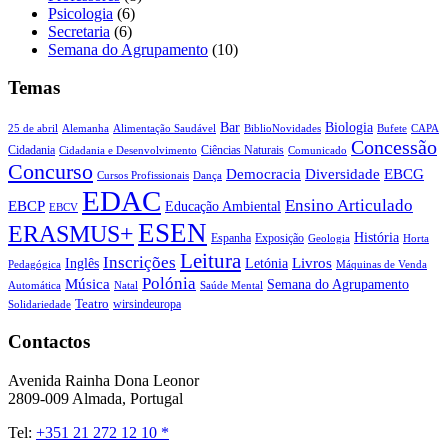
Psicologia
(6)
Secretaria
(6)
Semana do Agrupamento
(10)
Temas
Biologia
Bar
25 de abril
Alemanha
Alimentação Saudável
CAPA
BiblioNovidades
Bufete
Concessão
Cidadania
Ciências Naturais
Cidadania e Desenvolvimento
Comunicado
Concurso
Democracia
Diversidade
EBCG
Cursos Profissionais
Dança
EDAC
Ensino Articulado
EBCP
Educação Ambiental
EBCV
ESEN
ERASMUS+
História
Espanha
Exposição
Geologia
Horta
Leitura
Inscrições
Livros
Inglês
Letónia
Pedagógica
Máquinas de Venda
Polónia
Música
Semana do Agrupamento
Natal
Automática
Saúde Mental
Teatro
wirsindeuropa
Solidariedade
Contactos
Avenida Rainha Dona Leonor
2809-009 Almada, Portugal
Tel:
+351 21 272 12 10 *