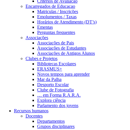
Critérios de Avaliação
Encarregados de Educaçao
Matriculas / Inscrições
Emolumentos / Taxas
Horários de Atendimento (DT’s)
Ementas
Perguntas frequentes
Associações
Associações de Pais
Associações de Estudantes
Associações de Antigos Alunos
Clubes e Projetos
Bibliotecas Escolares
ERASMUS+
Novos tempos para aprender
Mar da Palha
Desporto Escolar
Clube de Fotografia
… em Forma R.A.R.A.
Explora ciência
Parlamento dos jovens
Recursos humanos
Docentes
Departamentos
Grupos disciplinares