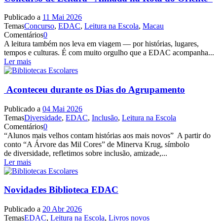
Publicado a
11 Mai 2026
Temas
Concurso
,
EDAC
,
Leitura na Escola
,
Macau
Comentários
0
A leitura também nos leva em viagem — por histórias, lugares,
tempos e culturas. É com muito orgulho que a EDAC acompanha...
Ler mais
Aconteceu durante os Dias do Agrupamento
Publicado a
04 Mai 2026
Temas
Diversidade
,
EDAC
,
Inclusão
,
Leitura na Escola
Comentários
0
“Alunos mais velhos contam histórias aos mais novos” A partir do
conto “A Árvore das Mil Cores” de Minerva Krug, símbolo
de diversidade, refletimos sobre inclusão, amizade,...
Ler mais
Novidades Biblioteca EDAC
Publicado a
20 Abr 2026
Temas
EDAC
,
Leitura na Escola
,
Livros novos