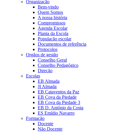
Organização
Bem-vindo
Quem Somos
A nossa história
Compromissos
Agenda Escolar
Planta da Escola
População escolar
Documentos de referência
Protocolos
Orgãos de gestão
Conselho Geral
Conselho Pedagógico
Direção
Escolas
EB Almada
JI Almada
EB Cataventos da Paz
EB Cova da Piedade
EB Cova da Piedade 3
EB D. António da Costa
ES Emídio Navarro
Formação
Docente
Não Docente