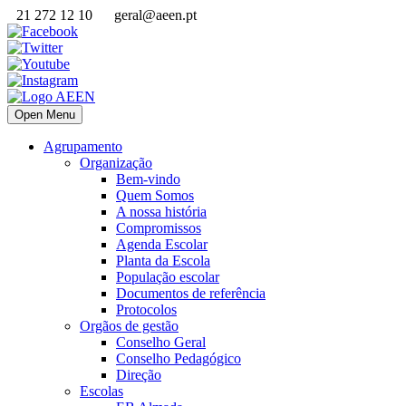
21 272 12 10
geral@aeen.pt
Open Menu
Agrupamento
Organização
Bem-vindo
Quem Somos
A nossa história
Compromissos
Agenda Escolar
Planta da Escola
População escolar
Documentos de referência
Protocolos
Orgãos de gestão
Conselho Geral
Conselho Pedagógico
Direção
Escolas