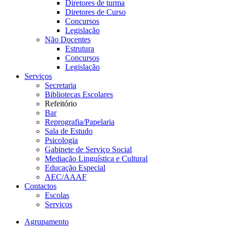
Diretores de turma
Diretores de Curso
Concursos
Legislação
Não Docentes
Estrutura
Concursos
Legislação
Serviços
Secretaria
Bibliotecas Escolares
Refeitório
Bar
Reprografia/Papelaria
Sala de Estudo
Psicologia
Gabinete de Serviço Social
Mediação Linguística e Cultural
Educação Especial
AEC/AAAF
Contactos
Escolas
Serviços
Agrupamento