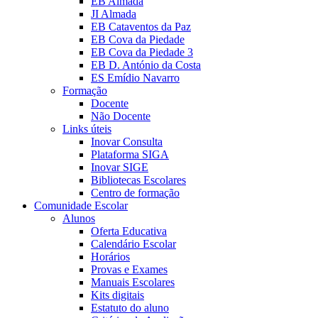
EB Almada
JI Almada
EB Cataventos da Paz
EB Cova da Piedade
EB Cova da Piedade 3
EB D. António da Costa
ES Emídio Navarro
Formação
Docente
Não Docente
Links úteis
Inovar Consulta
Plataforma SIGA
Inovar SIGE
Bibliotecas Escolares
Centro de formação
Comunidade Escolar
Alunos
Oferta Educativa
Calendário Escolar
Horários
Provas e Exames
Manuais Escolares
Kits digitais
Estatuto do aluno