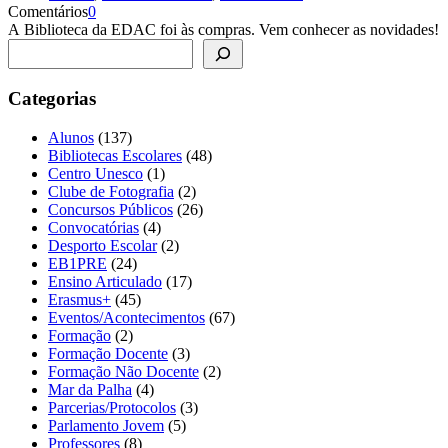
Comentários
0
A Biblioteca da EDAC foi às compras. Vem conhecer as novidades!
Pesquisar
Categorias
Alunos
(137)
Bibliotecas Escolares
(48)
Centro Unesco
(1)
Clube de Fotografia
(2)
Concursos Públicos
(26)
Convocatórias
(4)
Desporto Escolar
(2)
EB1PRE
(24)
Ensino Articulado
(17)
Erasmus+
(45)
Eventos/Acontecimentos
(67)
Formação
(2)
Formação Docente
(3)
Formação Não Docente
(2)
Mar da Palha
(4)
Parcerias/Protocolos
(3)
Parlamento Jovem
(5)
Professores
(8)