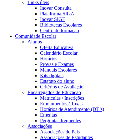
Links úteis
Inovar Consulta
Plataforma SIGA
Inovar SIGE
Bibliotecas Escolares
Centro de formação
Comunidade Escolar
Alunos
Oferta Educativa
Calendário Escolar
Horários
Provas e Exames
Manuais Escolares
Kits digitais
Estatuto do aluno
Critérios de Avaliação
Encarregados de Educaçao
Matriculas / Inscrições
Emolumentos / Taxas
Horários de Atendimento (DT’s)
Ementas
Perguntas frequentes
Associações
Associações de Pais
Associações de Estudantes