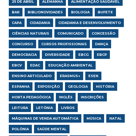
25 DE ABRIL
ALEMANHA
ALIMENTAÇÃO SAUDÁVEL
BAR
BIBLIONOVIDADES
BIOLOGIA
BUFETE
CAPA
CIDADANIA
CIDADANIA E DESENVOLVIMENTO
CIÊNCIAS NATURAIS
COMUNICADO
CONCESSÃO
CONCURSO
CURSOS PROFISSIONAIS
DANÇA
DEMOCRACIA
DIVERSIDADE
EBCG
EBCP
EBCV
EDAC
EDUCAÇÃO AMBIENTAL
ENSINO ARTICULADO
ERASMUS+
ESEN
ESPANHA
EXPOSIÇÃO
GEOLOGIA
HISTÓRIA
HORTA PEDAGÓGICA
INGLÊS
INSCRIÇÕES
LEITURA
LETÓNIA
LIVROS
MÁQUINAS DE VENDA AUTOMÁTICA
MÚSICA
NATAL
POLÓNIA
SAÚDE MENTAL