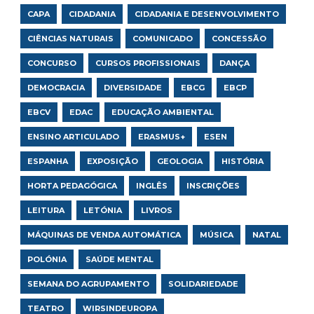
CAPA
CIDADANIA
CIDADANIA E DESENVOLVIMENTO
CIÊNCIAS NATURAIS
COMUNICADO
CONCESSÃO
CONCURSO
CURSOS PROFISSIONAIS
DANÇA
DEMOCRACIA
DIVERSIDADE
EBCG
EBCP
EBCV
EDAC
EDUCAÇÃO AMBIENTAL
ENSINO ARTICULADO
ERASMUS+
ESEN
ESPANHA
EXPOSIÇÃO
GEOLOGIA
HISTÓRIA
HORTA PEDAGÓGICA
INGLÊS
INSCRIÇÕES
LEITURA
LETÓNIA
LIVROS
MÁQUINAS DE VENDA AUTOMÁTICA
MÚSICA
NATAL
POLÓNIA
SAÚDE MENTAL
SEMANA DO AGRUPAMENTO
SOLIDARIEDADE
TEATRO
WIRSINDEUROPA