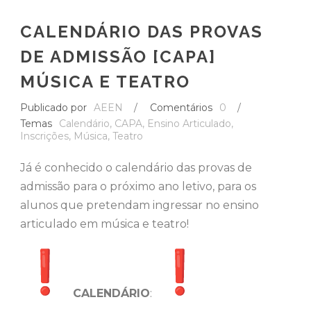
CALENDÁRIO DAS PROVAS
DE ADMISSÃO [CAPA]
MÚSICA E TEATRO
Publicado por
AEEN
/
Comentários
0
/
Temas
Calendário
,
CAPA
,
Ensino Articulado
,
Inscrições
,
Música
,
Teatro
Já é conhecido o calendário das provas de
admissão para o próximo ano letivo, para os
alunos que pretendam ingressar no ensino
articulado em música e teatro!
CALENDÁRIO
: