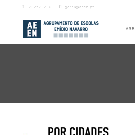
21 272 12 10
geral@aeen.pt
AG