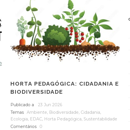
HORTA PEDAGÓGICA: CIDADANIA E
BIODIVERSIDADE
Publicado a
23 Jun 2026
Temas
Ambiente
,
Biodiversidade
,
Cidadania
,
Ecologia
,
EDAC
,
Horta Pedagógica
,
Sustentabilidade
Comentários
0