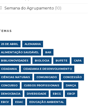
Semana do Agrupamento
(10)
TEMAS
25 DE ABRIL
ALEMANHA
ALIMENTAÇÃO SAUDÁVEL
BAR
BIBLIONOVIDADES
BIOLOGIA
BUFETE
CAPA
CIDADANIA
CIDADANIA E DESENVOLVIMENTO
CIÊNCIAS NATURAIS
COMUNICADO
CONCESSÃO
CONCURSO
CURSOS PROFISSIONAIS
DANÇA
DEMOCRACIA
DIVERSIDADE
EBCG
EBCP
EBCV
EDAC
EDUCAÇÃO AMBIENTAL