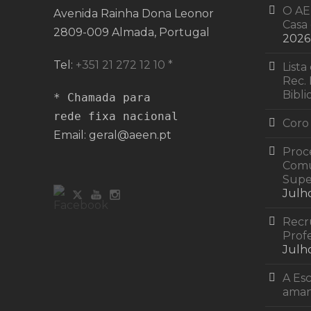
O AE
Avenida Rainha Dona Leonor
Casa 
2809-009 Almada, Portugal
2026
Tel:
+351 21 272 12 10 *
Lista
Rec. 
Bibli
* Chamada para 

rede fixa nacional
Coro
Email: geral@aeen.pt
Proc
Comu
Supe
Julh
Recr
Profe
Julh
A Esc
ama