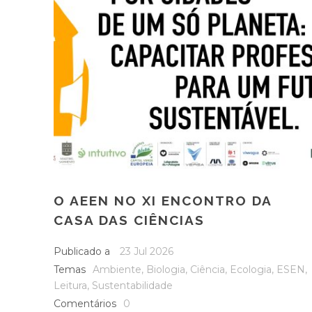
O AEEN NO XI ENCONTRO DA
CASA DAS CIÊNCIAS
Publicado a
23 Jul 2026
Temas
Ambiente
,
Biologia
,
Ciência
,
Ecologia
,
ESEN
,
Leitura
,
Sustentabilidade
Comentários
0