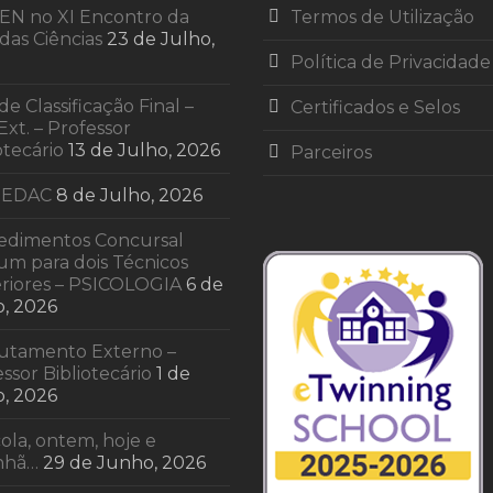
EN no XI Encontro da
Termos de Utilização
das Ciências
23 de Julho,
Política de Privacidade
 de Classificação Final –
Certificados e Selos
Ext. – Professor
otecário
13 de Julho, 2026
Parceiros
 EDAC
8 de Julho, 2026
edimentos Concursal
m para dois Técnicos
riores – PSICOLOGIA
6 de
o, 2026
utamento Externo –
ssor Bibliotecário
1 de
o, 2026
ola, ontem, hoje e
nhã…
29 de Junho, 2026