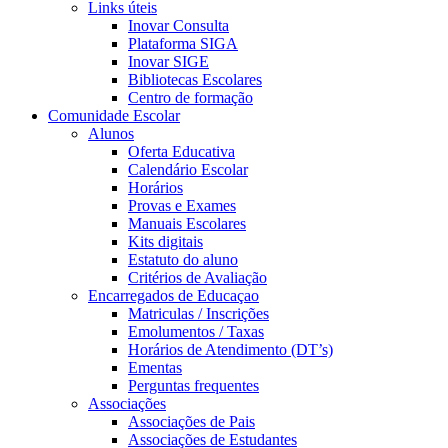
Links úteis
Inovar Consulta
Plataforma SIGA
Inovar SIGE
Bibliotecas Escolares
Centro de formação
Comunidade Escolar
Alunos
Oferta Educativa
Calendário Escolar
Horários
Provas e Exames
Manuais Escolares
Kits digitais
Estatuto do aluno
Critérios de Avaliação
Encarregados de Educaçao
Matriculas / Inscrições
Emolumentos / Taxas
Horários de Atendimento (DT’s)
Ementas
Perguntas frequentes
Associações
Associações de Pais
Associações de Estudantes