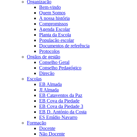
Organização
Bem-vindo
Quem Somos
A nossa história
Compromissos
Agenda Escolar
Planta da Escola
População escolar
Documentos de referência
Protocolos
Orgãos de gestão
Conselho Geral
Conselho Pedagógico
Direção
Escolas
EB Almada
JI Almada
EB Cataventos da Paz
EB Cova da Piedade
EB Cova da Piedade 3
EB D. António da Costa
ES Emídio Navarro
Formação
Docente
Não Docente