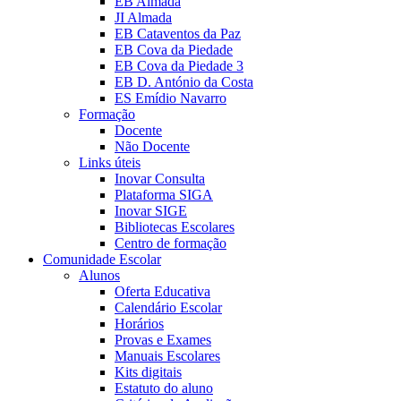
EB Almada
JI Almada
EB Cataventos da Paz
EB Cova da Piedade
EB Cova da Piedade 3
EB D. António da Costa
ES Emídio Navarro
Formação
Docente
Não Docente
Links úteis
Inovar Consulta
Plataforma SIGA
Inovar SIGE
Bibliotecas Escolares
Centro de formação
Comunidade Escolar
Alunos
Oferta Educativa
Calendário Escolar
Horários
Provas e Exames
Manuais Escolares
Kits digitais
Estatuto do aluno