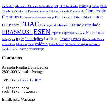
Biologia
Bar
25 de abril
Alemanha
Alimentação Saudável
CAPA
BiblioNovidades
Bufete
Concessão
Cidadania
Ciências Naturais
Cidadania e Desenvolvimento
Comunicado
Concurso
Democracia
Diversidade
EBCG
Cursos Profissionais
Dança
EDAC
Ensino Articulado
EBCP
Educação Ambiental
EBCV
ESEN
ERASMUS+
História
Espanha
Exposição
Geologia
Horta
Leitura
Inscrições
Livros
Inglês
Letónia
Pedagógica
Máquinas de Venda
Polónia
Música
Semana do Agrupamento
Natal
Automática
Saúde Mental
Teatro
wirsindeuropa
Solidariedade
Contactos
Avenida Rainha Dona Leonor
2809-009 Almada, Portugal
Tel:
+351 21 272 12 10 *
* Chamada para 

rede fixa nacional
Email: geral@aeen.pt