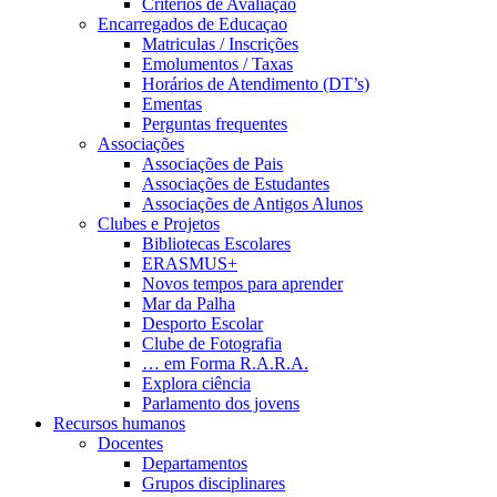
Critérios de Avaliação
Encarregados de Educaçao
Matriculas / Inscrições
Emolumentos / Taxas
Horários de Atendimento (DT’s)
Ementas
Perguntas frequentes
Associações
Associações de Pais
Associações de Estudantes
Associações de Antigos Alunos
Clubes e Projetos
Bibliotecas Escolares
ERASMUS+
Novos tempos para aprender
Mar da Palha
Desporto Escolar
Clube de Fotografia
… em Forma R.A.R.A.
Explora ciência
Parlamento dos jovens
Recursos humanos
Docentes
Departamentos
Grupos disciplinares