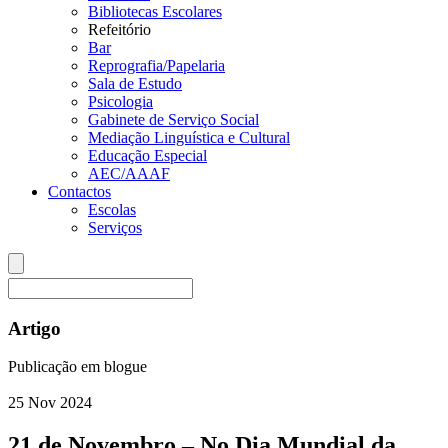
Bibliotecas Escolares
Refeitório
Bar
Reprografia/Papelaria
Sala de Estudo
Psicologia
Gabinete de Serviço Social
Mediação Linguística e Cultural
Educação Especial
AEC/AAAF
Contactos
Escolas
Serviços
Artigo
Publicação em blogue
25
Nov
2024
21 de Novembro – No Dia Mundial da