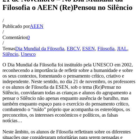
Filosofia o AEEN (Re)Pensou no Silêncio
/
Publicado por
AEEN
/
Comentários
0
/
Temas
Dia Mundial da Filosofia
,
EBCV
,
ESEN
,
Filosofia
,
JIAL
,
Silêncio
,
Unesco
O Dia Mundial da Filosofia foi instituído pela UNESCO em 2002,
reconhecendo a importância de refletir sobre a humanidade e sobre
os seus contextos, fomentando o pensamento crítico, criativo e
independente. Neste sentido, no dia 21 de novembro, os professores
e os alunos de Filosofia da ESEN, sob o tema (Re)Pensar no
Silêncio, convidaram todas as crianças e alunos do agrupamento a
pensar o Silêncio não apenas enquanto ausência de barulho, mas
também enquanto espaço para o exercício do pensamento crítico,
combatendo o “ruído” próprio que acompanha os estereótipos, os
preconceitos, os interesses económicos e políticos, as falsas
notícias…
Neste âmbito, os alunos de Filosofia refletiram sobre os diferentes
situações que consideraram prioritárias para serem pensadas e