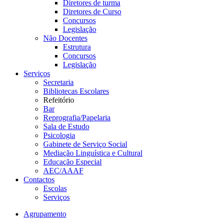
Diretores de turma
Diretores de Curso
Concursos
Legislação
Não Docentes
Estrutura
Concursos
Legislação
Serviços
Secretaria
Bibliotecas Escolares
Refeitório
Bar
Reprografia/Papelaria
Sala de Estudo
Psicologia
Gabinete de Serviço Social
Mediação Linguística e Cultural
Educação Especial
AEC/AAAF
Contactos
Escolas
Serviços
Agrupamento