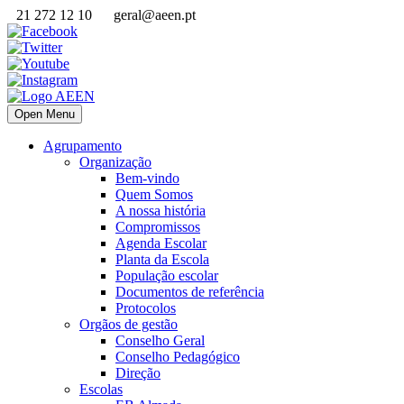
21 272 12 10
geral@aeen.pt
Open Menu
Agrupamento
Organização
Bem-vindo
Quem Somos
A nossa história
Compromissos
Agenda Escolar
Planta da Escola
População escolar
Documentos de referência
Protocolos
Orgãos de gestão
Conselho Geral
Conselho Pedagógico
Direção
Escolas