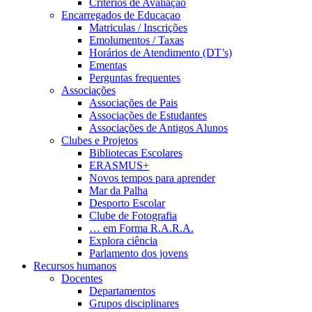
Critérios de Avaliação
Encarregados de Educaçao
Matriculas / Inscrições
Emolumentos / Taxas
Horários de Atendimento (DT’s)
Ementas
Perguntas frequentes
Associações
Associações de Pais
Associações de Estudantes
Associações de Antigos Alunos
Clubes e Projetos
Bibliotecas Escolares
ERASMUS+
Novos tempos para aprender
Mar da Palha
Desporto Escolar
Clube de Fotografia
… em Forma R.A.R.A.
Explora ciência
Parlamento dos jovens
Recursos humanos
Docentes
Departamentos
Grupos disciplinares