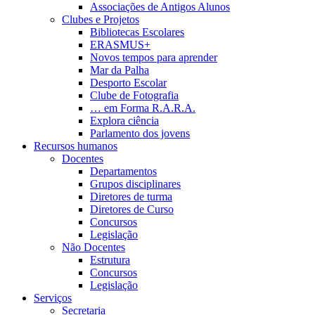
Associações de Antigos Alunos
Clubes e Projetos
Bibliotecas Escolares
ERASMUS+
Novos tempos para aprender
Mar da Palha
Desporto Escolar
Clube de Fotografia
… em Forma R.A.R.A.
Explora ciência
Parlamento dos jovens
Recursos humanos
Docentes
Departamentos
Grupos disciplinares
Diretores de turma
Diretores de Curso
Concursos
Legislação
Não Docentes
Estrutura
Concursos
Legislação
Serviços
Secretaria