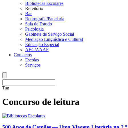
Bibliotecas Escolares
Refeitório
Bar
Reprografia/Papelaria
Sala de Estudo
Psicologia
Gabinete de Serviço Social
Mediação Linguística e Cultural
Educação Especial
AEC/AAAF
Contactos
Escolas
Serviços
Tag
Concurso de leitura
500 Anos de Camões — Uma Viagem Literária no 2.º 