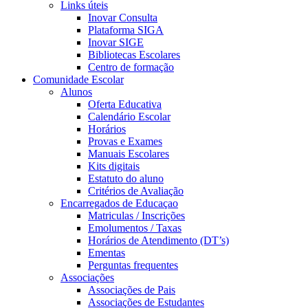
Links úteis
Inovar Consulta
Plataforma SIGA
Inovar SIGE
Bibliotecas Escolares
Centro de formação
Comunidade Escolar
Alunos
Oferta Educativa
Calendário Escolar
Horários
Provas e Exames
Manuais Escolares
Kits digitais
Estatuto do aluno
Critérios de Avaliação
Encarregados de Educaçao
Matriculas / Inscrições
Emolumentos / Taxas
Horários de Atendimento (DT’s)
Ementas
Perguntas frequentes
Associações
Associações de Pais
Associações de Estudantes