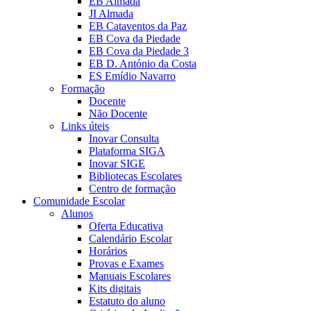
EB Almada
JI Almada
EB Cataventos da Paz
EB Cova da Piedade
EB Cova da Piedade 3
EB D. António da Costa
ES Emídio Navarro
Formação
Docente
Não Docente
Links úteis
Inovar Consulta
Plataforma SIGA
Inovar SIGE
Bibliotecas Escolares
Centro de formação
Comunidade Escolar
Alunos
Oferta Educativa
Calendário Escolar
Horários
Provas e Exames
Manuais Escolares
Kits digitais
Estatuto do aluno