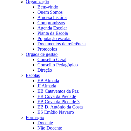
Organização
Bem-vindo
Quem Somos
A nossa história
Compromissos
Agenda Escolar
Planta da Escola
População escolar
Documentos de referência
Protocolos
Orgãos de gestão
Conselho Geral
Conselho Pedagógico
Direção
Escolas
EB Almada
JI Almada
EB Cataventos da Paz
EB Cova da Piedade
EB Cova da Piedade 3
EB D. António da Costa
ES Emídio Navarro
Formação
Docente
Não Docente