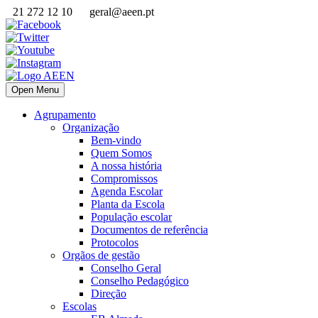
21 272 12 10
geral@aeen.pt
Open Menu
Agrupamento
Organização
Bem-vindo
Quem Somos
A nossa história
Compromissos
Agenda Escolar
Planta da Escola
População escolar
Documentos de referência
Protocolos
Orgãos de gestão
Conselho Geral
Conselho Pedagógico
Direção
Escolas