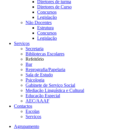
Diretores de turma
Diretores de Curso
Concursos
Legislação
Não Docentes
Estrutura
Concursos
Legislação
Serviços
Secretaria
Bibliotecas Escolares
Refeitório
Bar
Reprografia/Papelaria
Sala de Estudo
Psicologia
Gabinete de Serviço Social
Mediação Linguística e Cultural
Educação Especial
AEC/AAAF
Contactos
Escolas
Serviços
Agrupamento