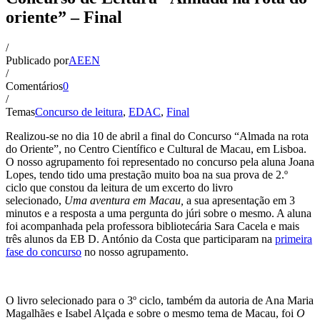
oriente” – Final
/
Publicado por
AEEN
/
Comentários
0
/
Temas
Concurso de leitura
,
EDAC
,
Final
Realizou-se no dia 10 de abril a final do Concurso “Almada na rota
do Oriente”, no Centro Científico e Cultural de Macau, em Lisboa.
O nosso agrupamento foi representado no concurso pela aluna Joana
Lopes, tendo tido uma prestação muito boa na sua prova de 2.º
ciclo que constou da leitura de um excerto do livro
selecionado,
Uma aventura em Macau,
a sua apresentação em 3
minutos e a resposta a uma pergunta do júri sobre o mesmo. A aluna
foi acompanhada pela professora bibliotecária Sara Cacela e mais
três alunos da EB D. António da Costa que participaram na
primeira
fase do concurso
no nosso agrupamento.
O livro selecionado para o 3º ciclo, também da autoria de Ana Maria
Magalhães e Isabel Alçada e sobre o mesmo tema de Macau, foi
O