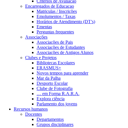
Critérios de Avaliação
Encarregados de Educaçao
Matriculas / Inscrições
Emolumentos / Taxas
Horários de Atendimento (DT’s)
Ementas
Perguntas frequentes
Associações
Associações de Pais
Associações de Estudantes
Associações de Antigos Alunos
Clubes e Projetos
Bibliotecas Escolares
ERASMUS+
Novos tempos para aprender
Mar da Palha
Desporto Escolar
Clube de Fotografia
… em Forma R.A.R.A.
Explora ciência
Parlamento dos jovens
Recursos humanos
Docentes
Departamentos
Grupos disciplinares