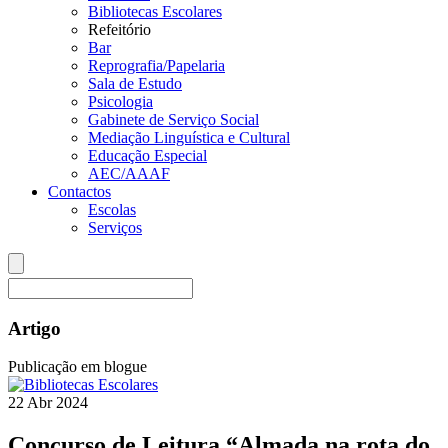
Bibliotecas Escolares
Refeitório
Bar
Reprografia/Papelaria
Sala de Estudo
Psicologia
Gabinete de Serviço Social
Mediação Linguística e Cultural
Educação Especial
AEC/AAAF
Contactos
Escolas
Serviços
Artigo
Publicação em blogue
22
Abr
2024
Concurso de Leitura “Almada na rota do