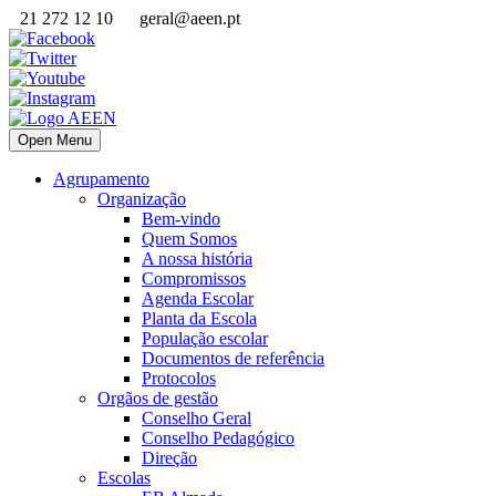
21 272 12 10
geral@aeen.pt
Open Menu
Agrupamento
Organização
Bem-vindo
Quem Somos
A nossa história
Compromissos
Agenda Escolar
Planta da Escola
População escolar
Documentos de referência
Protocolos
Orgãos de gestão
Conselho Geral
Conselho Pedagógico
Direção
Escolas