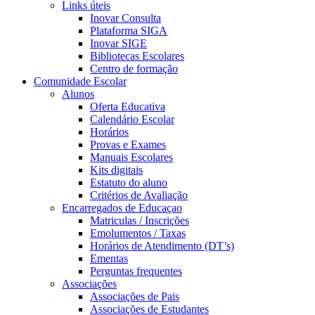
Links úteis
Inovar Consulta
Plataforma SIGA
Inovar SIGE
Bibliotecas Escolares
Centro de formação
Comunidade Escolar
Alunos
Oferta Educativa
Calendário Escolar
Horários
Provas e Exames
Manuais Escolares
Kits digitais
Estatuto do aluno
Critérios de Avaliação
Encarregados de Educaçao
Matriculas / Inscrições
Emolumentos / Taxas
Horários de Atendimento (DT’s)
Ementas
Perguntas frequentes
Associações
Associações de Pais
Associações de Estudantes