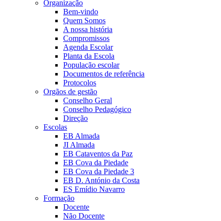
Organização
Bem-vindo
Quem Somos
A nossa história
Compromissos
Agenda Escolar
Planta da Escola
População escolar
Documentos de referência
Protocolos
Orgãos de gestão
Conselho Geral
Conselho Pedagógico
Direção
Escolas
EB Almada
JI Almada
EB Cataventos da Paz
EB Cova da Piedade
EB Cova da Piedade 3
EB D. António da Costa
ES Emídio Navarro
Formação
Docente
Não Docente