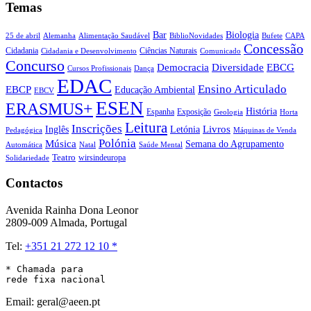
Temas
Biologia
Bar
25 de abril
Alemanha
Alimentação Saudável
CAPA
BiblioNovidades
Bufete
Concessão
Cidadania
Ciências Naturais
Cidadania e Desenvolvimento
Comunicado
Concurso
Democracia
Diversidade
EBCG
Cursos Profissionais
Dança
EDAC
Ensino Articulado
EBCP
Educação Ambiental
EBCV
ESEN
ERASMUS+
História
Espanha
Exposição
Geologia
Horta
Leitura
Inscrições
Livros
Inglês
Letónia
Pedagógica
Máquinas de Venda
Polónia
Música
Semana do Agrupamento
Natal
Automática
Saúde Mental
Teatro
wirsindeuropa
Solidariedade
Contactos
Avenida Rainha Dona Leonor
2809-009 Almada, Portugal
Tel:
+351 21 272 12 10 *
* Chamada para 

rede fixa nacional
Email: geral@aeen.pt