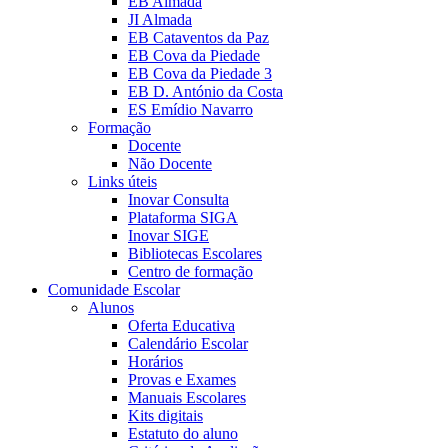
EB Almada
JI Almada
EB Cataventos da Paz
EB Cova da Piedade
EB Cova da Piedade 3
EB D. António da Costa
ES Emídio Navarro
Formação
Docente
Não Docente
Links úteis
Inovar Consulta
Plataforma SIGA
Inovar SIGE
Bibliotecas Escolares
Centro de formação
Comunidade Escolar
Alunos
Oferta Educativa
Calendário Escolar
Horários
Provas e Exames
Manuais Escolares
Kits digitais
Estatuto do aluno