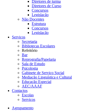
Diretores de turma
Diretores de Curso
Concursos
Legislação
Não Docentes
Estrutura
Concursos
Legislação
Serviços
Secretaria
Bibliotecas Escolares
Refeitório
Bar
Reprografia/Papelaria
Sala de Estudo
Psicologia
Gabinete de Serviço Social
Mediação Linguística e Cultural
Educação Especial
AEC/AAAF
Contactos
Escolas
Serviços
Agrupamento