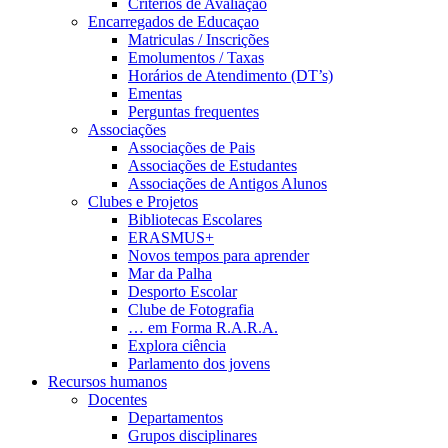
Critérios de Avaliação
Encarregados de Educaçao
Matriculas / Inscrições
Emolumentos / Taxas
Horários de Atendimento (DT’s)
Ementas
Perguntas frequentes
Associações
Associações de Pais
Associações de Estudantes
Associações de Antigos Alunos
Clubes e Projetos
Bibliotecas Escolares
ERASMUS+
Novos tempos para aprender
Mar da Palha
Desporto Escolar
Clube de Fotografia
… em Forma R.A.R.A.
Explora ciência
Parlamento dos jovens
Recursos humanos
Docentes
Departamentos
Grupos disciplinares