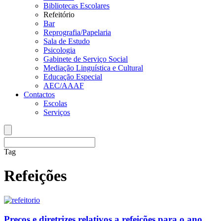
Bibliotecas Escolares
Refeitório
Bar
Reprografia/Papelaria
Sala de Estudo
Psicologia
Gabinete de Serviço Social
Mediação Linguística e Cultural
Educação Especial
AEC/AAAF
Contactos
Escolas
Serviços
Tag
Refeições
Preços e diretrizes relativos a refeições para o ano