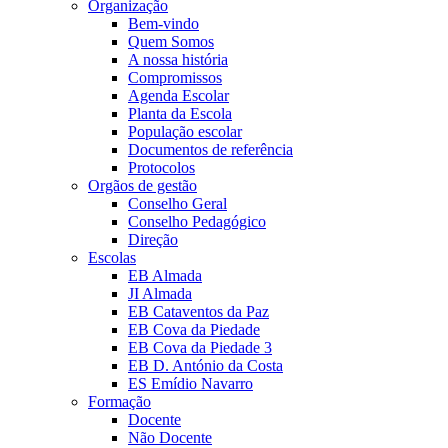
Organização
Bem-vindo
Quem Somos
A nossa história
Compromissos
Agenda Escolar
Planta da Escola
População escolar
Documentos de referência
Protocolos
Orgãos de gestão
Conselho Geral
Conselho Pedagógico
Direção
Escolas
EB Almada
JI Almada
EB Cataventos da Paz
EB Cova da Piedade
EB Cova da Piedade 3
EB D. António da Costa
ES Emídio Navarro
Formação
Docente
Não Docente