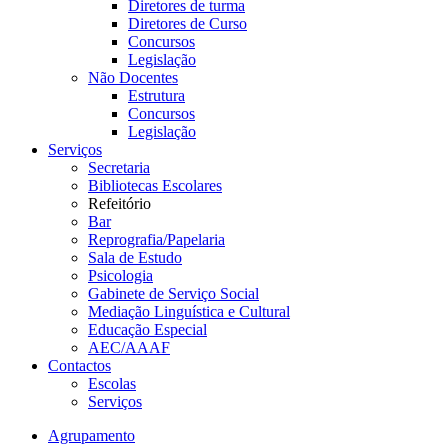
Diretores de turma
Diretores de Curso
Concursos
Legislação
Não Docentes
Estrutura
Concursos
Legislação
Serviços
Secretaria
Bibliotecas Escolares
Refeitório
Bar
Reprografia/Papelaria
Sala de Estudo
Psicologia
Gabinete de Serviço Social
Mediação Linguística e Cultural
Educação Especial
AEC/AAAF
Contactos
Escolas
Serviços
Agrupamento