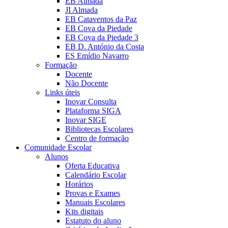
EB Almada
JI Almada
EB Cataventos da Paz
EB Cova da Piedade
EB Cova da Piedade 3
EB D. António da Costa
ES Emídio Navarro
Formação
Docente
Não Docente
Links úteis
Inovar Consulta
Plataforma SIGA
Inovar SIGE
Bibliotecas Escolares
Centro de formação
Comunidade Escolar
Alunos
Oferta Educativa
Calendário Escolar
Horários
Provas e Exames
Manuais Escolares
Kits digitais
Estatuto do aluno