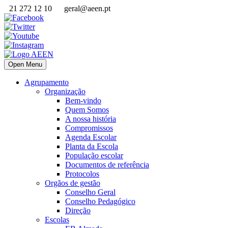
21 272 12 10
geral@aeen.pt
Open Menu
Agrupamento
Organização
Bem-vindo
Quem Somos
A nossa história
Compromissos
Agenda Escolar
Planta da Escola
População escolar
Documentos de referência
Protocolos
Orgãos de gestão
Conselho Geral
Conselho Pedagógico
Direção
Escolas