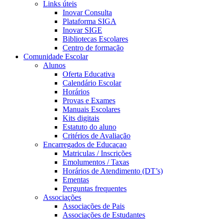
Links úteis
Inovar Consulta
Plataforma SIGA
Inovar SIGE
Bibliotecas Escolares
Centro de formação
Comunidade Escolar
Alunos
Oferta Educativa
Calendário Escolar
Horários
Provas e Exames
Manuais Escolares
Kits digitais
Estatuto do aluno
Critérios de Avaliação
Encarregados de Educaçao
Matriculas / Inscrições
Emolumentos / Taxas
Horários de Atendimento (DT’s)
Ementas
Perguntas frequentes
Associações
Associações de Pais
Associações de Estudantes