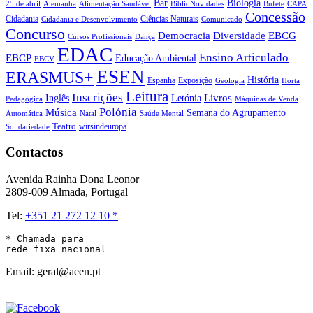
Biologia
Bar
25 de abril
Alemanha
Alimentação Saudável
CAPA
BiblioNovidades
Bufete
Concessão
Cidadania
Ciências Naturais
Cidadania e Desenvolvimento
Comunicado
Concurso
Democracia
Diversidade
EBCG
Cursos Profissionais
Dança
EDAC
Ensino Articulado
EBCP
Educação Ambiental
EBCV
ESEN
ERASMUS+
História
Espanha
Exposição
Geologia
Horta
Leitura
Inscrições
Livros
Inglês
Letónia
Pedagógica
Máquinas de Venda
Polónia
Música
Semana do Agrupamento
Natal
Automática
Saúde Mental
Teatro
wirsindeuropa
Solidariedade
Contactos
Avenida Rainha Dona Leonor
2809-009 Almada, Portugal
Tel:
+351 21 272 12 10 *
* Chamada para 

rede fixa nacional
Email: geral@aeen.pt