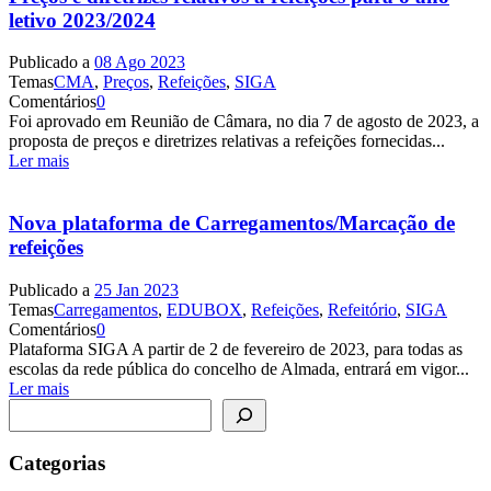
letivo 2023/2024
Publicado a
08 Ago 2023
Temas
CMA
,
Preços
,
Refeições
,
SIGA
Comentários
0
Foi aprovado em Reunião de Câmara, no dia 7 de agosto de 2023, a
proposta de preços e diretrizes relativas a refeições fornecidas...
Ler mais
Nova plataforma de Carregamentos/Marcação de
refeições
Publicado a
25 Jan 2023
Temas
Carregamentos
,
EDUBOX
,
Refeições
,
Refeitório
,
SIGA
Comentários
0
Plataforma SIGA A partir de 2 de fevereiro de 2023, para todas as
escolas da rede pública do concelho de Almada, entrará em vigor...
Ler mais
Pesquisar
Categorias