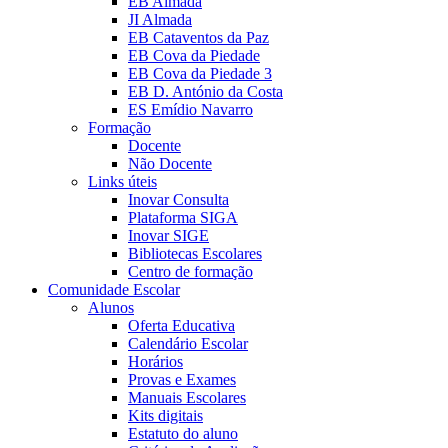
EB Almada
JI Almada
EB Cataventos da Paz
EB Cova da Piedade
EB Cova da Piedade 3
EB D. António da Costa
ES Emídio Navarro
Formação
Docente
Não Docente
Links úteis
Inovar Consulta
Plataforma SIGA
Inovar SIGE
Bibliotecas Escolares
Centro de formação
Comunidade Escolar
Alunos
Oferta Educativa
Calendário Escolar
Horários
Provas e Exames
Manuais Escolares
Kits digitais
Estatuto do aluno