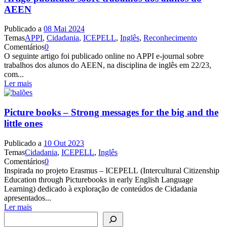
AEEN
Publicado a
08 Mai 2024
Temas
APPI
,
Cidadania
,
ICEPELL
,
Inglês
,
Reconhecimento
Comentários
0
O seguinte artigo foi publicado online no APPI e-journal sobre
trabalhos dos alunos do AEEN, na disciplina de inglês em 22/23,
com...
Ler mais
Picture books – Strong messages for the big and the
little ones
Publicado a
10 Out 2023
Temas
Cidadania
,
ICEPELL
,
Inglês
Comentários
0
Inspirada no projeto Erasmus – ICEPELL (Intercultural Citizenship
Education through Picturebooks in early English Language
Learning) dedicado à exploração de conteúdos de Cidadania
apresentados...
Ler mais
Pesquisar