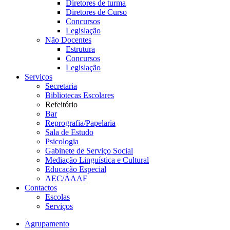
Diretores de turma
Diretores de Curso
Concursos
Legislação
Não Docentes
Estrutura
Concursos
Legislação
Serviços
Secretaria
Bibliotecas Escolares
Refeitório
Bar
Reprografia/Papelaria
Sala de Estudo
Psicologia
Gabinete de Serviço Social
Mediação Linguística e Cultural
Educação Especial
AEC/AAAF
Contactos
Escolas
Serviços
Agrupamento