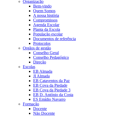
Organização
Bem-vindo
Quem Somos
A nossa história
Compromissos
Agenda Escolar
Planta da Escola
População escolar
Documentos de referência
Protocolos
Orgãos de gestão
Conselho Geral
Conselho Pedagógico
Direção
Escolas
EB Almada
JI Almada
EB Cataventos da Paz
EB Cova da Piedade
EB Cova da Piedade 3
EB D. António da Costa
ES Emídio Navarro
Formação
Docente
Não Docente