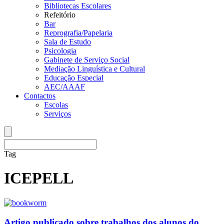
Bibliotecas Escolares
Refeitório
Bar
Reprografia/Papelaria
Sala de Estudo
Psicologia
Gabinete de Serviço Social
Mediação Linguística e Cultural
Educação Especial
AEC/AAAF
Contactos
Escolas
Serviços
Tag
ICEPELL
Artigo publicado sobre trabalhos dos alunos do