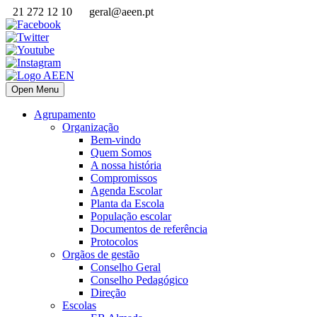
21 272 12 10
geral@aeen.pt
Open Menu
Agrupamento
Organização
Bem-vindo
Quem Somos
A nossa história
Compromissos
Agenda Escolar
Planta da Escola
População escolar
Documentos de referência
Protocolos
Orgãos de gestão
Conselho Geral
Conselho Pedagógico
Direção
Escolas