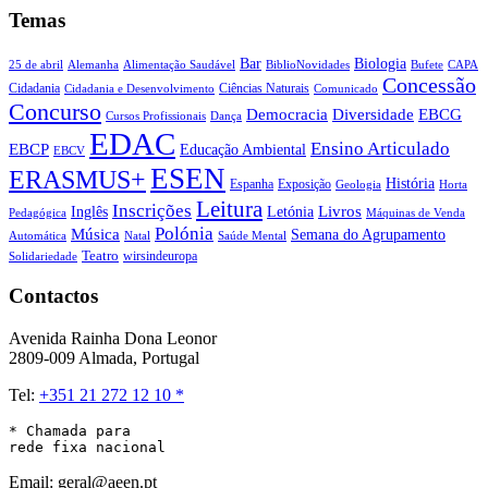
Temas
Biologia
Bar
25 de abril
Alemanha
Alimentação Saudável
CAPA
BiblioNovidades
Bufete
Concessão
Cidadania
Ciências Naturais
Cidadania e Desenvolvimento
Comunicado
Concurso
Democracia
Diversidade
EBCG
Cursos Profissionais
Dança
EDAC
Ensino Articulado
EBCP
Educação Ambiental
EBCV
ESEN
ERASMUS+
História
Espanha
Exposição
Geologia
Horta
Leitura
Inscrições
Livros
Inglês
Letónia
Pedagógica
Máquinas de Venda
Polónia
Música
Semana do Agrupamento
Natal
Automática
Saúde Mental
Teatro
wirsindeuropa
Solidariedade
Contactos
Avenida Rainha Dona Leonor
2809-009 Almada, Portugal
Tel:
+351 21 272 12 10 *
* Chamada para 

rede fixa nacional
Email: geral@aeen.pt