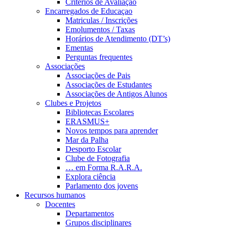
Critérios de Avaliação
Encarregados de Educaçao
Matriculas / Inscrições
Emolumentos / Taxas
Horários de Atendimento (DT’s)
Ementas
Perguntas frequentes
Associações
Associações de Pais
Associações de Estudantes
Associações de Antigos Alunos
Clubes e Projetos
Bibliotecas Escolares
ERASMUS+
Novos tempos para aprender
Mar da Palha
Desporto Escolar
Clube de Fotografia
… em Forma R.A.R.A.
Explora ciência
Parlamento dos jovens
Recursos humanos
Docentes
Departamentos
Grupos disciplinares