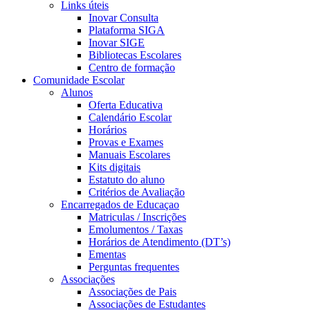
Links úteis
Inovar Consulta
Plataforma SIGA
Inovar SIGE
Bibliotecas Escolares
Centro de formação
Comunidade Escolar
Alunos
Oferta Educativa
Calendário Escolar
Horários
Provas e Exames
Manuais Escolares
Kits digitais
Estatuto do aluno
Critérios de Avaliação
Encarregados de Educaçao
Matriculas / Inscrições
Emolumentos / Taxas
Horários de Atendimento (DT’s)
Ementas
Perguntas frequentes
Associações
Associações de Pais
Associações de Estudantes