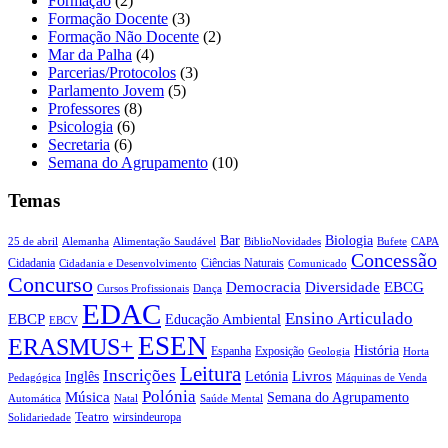
Formação
(2)
Formação Docente
(3)
Formação Não Docente
(2)
Mar da Palha
(4)
Parcerias/Protocolos
(3)
Parlamento Jovem
(5)
Professores
(8)
Psicologia
(6)
Secretaria
(6)
Semana do Agrupamento
(10)
Temas
Biologia
Bar
25 de abril
Alemanha
Alimentação Saudável
CAPA
BiblioNovidades
Bufete
Concessão
Cidadania
Ciências Naturais
Cidadania e Desenvolvimento
Comunicado
Concurso
Democracia
Diversidade
EBCG
Cursos Profissionais
Dança
EDAC
Ensino Articulado
EBCP
Educação Ambiental
EBCV
ESEN
ERASMUS+
História
Espanha
Exposição
Geologia
Horta
Leitura
Inscrições
Livros
Inglês
Letónia
Pedagógica
Máquinas de Venda
Polónia
Música
Semana do Agrupamento
Natal
Automática
Saúde Mental
Teatro
wirsindeuropa
Solidariedade