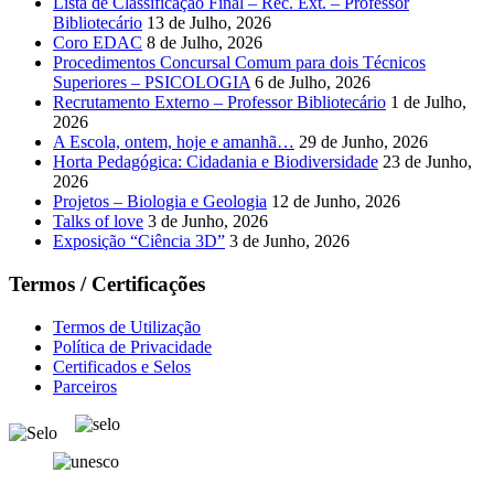
Lista de Classificação Final – Rec. Ext. – Professor
Bibliotecário
13 de Julho, 2026
Coro EDAC
8 de Julho, 2026
Procedimentos Concursal Comum para dois Técnicos
Superiores – PSICOLOGIA
6 de Julho, 2026
Recrutamento Externo – Professor Bibliotecário
1 de Julho,
2026
A Escola, ontem, hoje e amanhã…
29 de Junho, 2026
Horta Pedagógica: Cidadania e Biodiversidade
23 de Junho,
2026
Projetos – Biologia e Geologia
12 de Junho, 2026
Talks of love
3 de Junho, 2026
Exposição “Ciência 3D”
3 de Junho, 2026
Termos / Certificações
Termos de Utilização
Política de Privacidade
Certificados e Selos
Parceiros