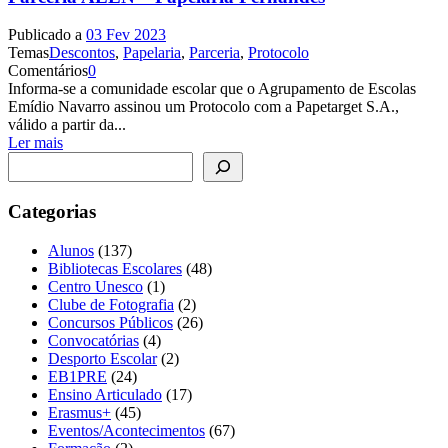
Publicado a
03 Fev 2023
Temas
Descontos
,
Papelaria
,
Parceria
,
Protocolo
Comentários
0
Informa-se a comunidade escolar que o Agrupamento de Escolas
Emídio Navarro assinou um Protocolo com a Papetarget S.A.,
válido a partir da...
Ler mais
Pesquisar
Categorias
Alunos
(137)
Bibliotecas Escolares
(48)
Centro Unesco
(1)
Clube de Fotografia
(2)
Concursos Públicos
(26)
Convocatórias
(4)
Desporto Escolar
(2)
EB1PRE
(24)
Ensino Articulado
(17)
Erasmus+
(45)
Eventos/Acontecimentos
(67)