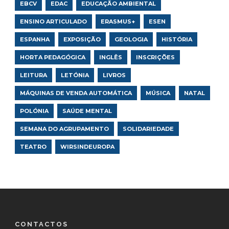
EBCV
EDAC
EDUCAÇÃO AMBIENTAL
ENSINO ARTICULADO
ERASMUS+
ESEN
ESPANHA
EXPOSIÇÃO
GEOLOGIA
HISTÓRIA
HORTA PEDAGÓGICA
INGLÊS
INSCRIÇÕES
LEITURA
LETÓNIA
LIVROS
MÁQUINAS DE VENDA AUTOMÁTICA
MÚSICA
NATAL
POLÓNIA
SAÚDE MENTAL
SEMANA DO AGRUPAMENTO
SOLIDARIEDADE
TEATRO
WIRSINDEUROPA
CONTACTOS