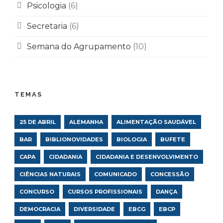
Psicologia
(6)
Secretaria
(6)
Semana do Agrupamento
(10)
TEMAS
25 DE ABRIL
ALEMANHA
ALIMENTAÇÃO SAUDÁVEL
BAR
BIBLIONOVIDADES
BIOLOGIA
BUFETE
CAPA
CIDADANIA
CIDADANIA E DESENVOLVIMENTO
CIÊNCIAS NATURAIS
COMUNICADO
CONCESSÃO
CONCURSO
CURSOS PROFISSIONAIS
DANÇA
DEMOCRACIA
DIVERSIDADE
EBCG
EBCP