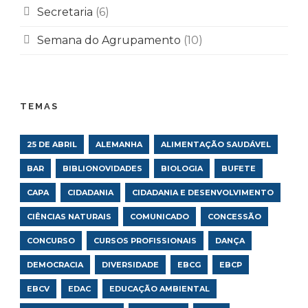
Secretaria
(6)
Semana do Agrupamento
(10)
TEMAS
25 DE ABRIL
ALEMANHA
ALIMENTAÇÃO SAUDÁVEL
BAR
BIBLIONOVIDADES
BIOLOGIA
BUFETE
CAPA
CIDADANIA
CIDADANIA E DESENVOLVIMENTO
CIÊNCIAS NATURAIS
COMUNICADO
CONCESSÃO
CONCURSO
CURSOS PROFISSIONAIS
DANÇA
DEMOCRACIA
DIVERSIDADE
EBCG
EBCP
EBCV
EDAC
EDUCAÇÃO AMBIENTAL