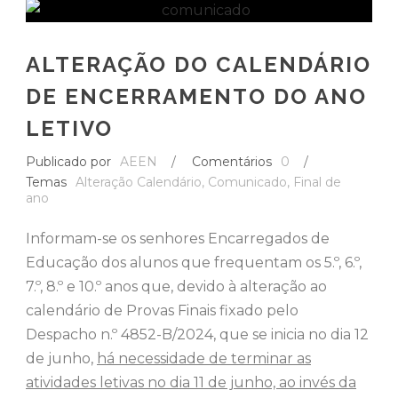
ALTERAÇÃO DO CALENDÁRIO
DE ENCERRAMENTO DO ANO
LETIVO
Publicado por
AEEN
/
Comentários
0
/
Temas
Alteração Calendário
,
Comunicado
,
Final de
ano
Informam-se os senhores Encarregados de
Educação dos alunos que frequentam os 5.º, 6.º,
7.º, 8.º e 10.º anos que, devido à alteração ao
calendário de Provas Finais fixado pelo
Despacho n.º 4852-B/2024, que se inicia no dia 12
de junho,
há necessidade de terminar as
atividades letivas no dia 11 de junho, ao invés da