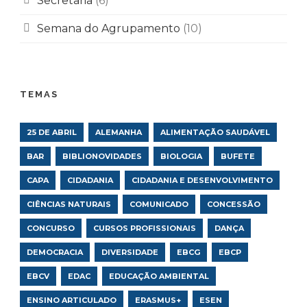
Secretaria
(6)
Semana do Agrupamento
(10)
TEMAS
25 DE ABRIL
ALEMANHA
ALIMENTAÇÃO SAUDÁVEL
BAR
BIBLIONOVIDADES
BIOLOGIA
BUFETE
CAPA
CIDADANIA
CIDADANIA E DESENVOLVIMENTO
CIÊNCIAS NATURAIS
COMUNICADO
CONCESSÃO
CONCURSO
CURSOS PROFISSIONAIS
DANÇA
DEMOCRACIA
DIVERSIDADE
EBCG
EBCP
EBCV
EDAC
EDUCAÇÃO AMBIENTAL
ENSINO ARTICULADO
ERASMUS+
ESEN