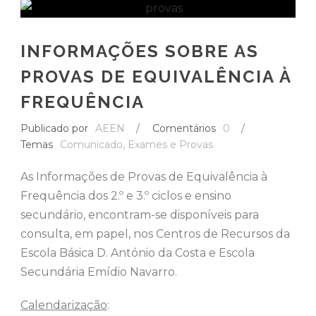
INFORMAÇÕES SOBRE AS
PROVAS DE EQUIVALÊNCIA À
FREQUÊNCIA
Publicado por
AEEN
/
Comentários
0
/
Temas
Comunicado
,
Exames e Provas
As Informações de Provas de Equivalência à
Frequência dos 2.º e 3.º ciclos e ensino
secundário, encontram-se disponíveis para
consulta, em papel, nos Centros de Recursos da
Escola Básica D. António da Costa e Escola
Secundária Emídio Navarro.
Calendarização
: