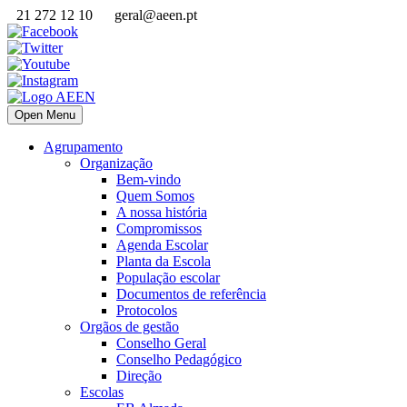
21 272 12 10
geral@aeen.pt
Open Menu
Agrupamento
Organização
Bem-vindo
Quem Somos
A nossa história
Compromissos
Agenda Escolar
Planta da Escola
População escolar
Documentos de referência
Protocolos
Orgãos de gestão
Conselho Geral
Conselho Pedagógico
Direção
Escolas