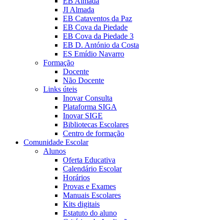
EB Almada
JI Almada
EB Cataventos da Paz
EB Cova da Piedade
EB Cova da Piedade 3
EB D. António da Costa
ES Emídio Navarro
Formação
Docente
Não Docente
Links úteis
Inovar Consulta
Plataforma SIGA
Inovar SIGE
Bibliotecas Escolares
Centro de formação
Comunidade Escolar
Alunos
Oferta Educativa
Calendário Escolar
Horários
Provas e Exames
Manuais Escolares
Kits digitais
Estatuto do aluno