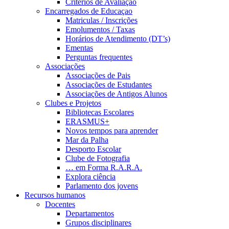
Critérios de Avaliação
Encarregados de Educaçao
Matriculas / Inscrições
Emolumentos / Taxas
Horários de Atendimento (DT’s)
Ementas
Perguntas frequentes
Associações
Associações de Pais
Associações de Estudantes
Associações de Antigos Alunos
Clubes e Projetos
Bibliotecas Escolares
ERASMUS+
Novos tempos para aprender
Mar da Palha
Desporto Escolar
Clube de Fotografia
… em Forma R.A.R.A.
Explora ciência
Parlamento dos jovens
Recursos humanos
Docentes
Departamentos
Grupos disciplinares