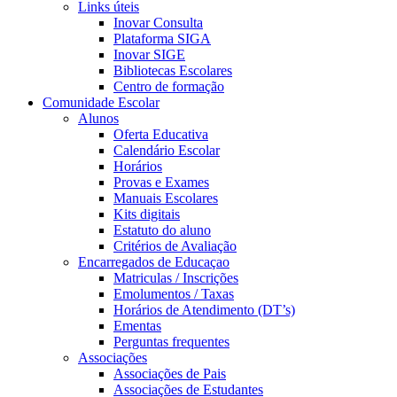
Links úteis
Inovar Consulta
Plataforma SIGA
Inovar SIGE
Bibliotecas Escolares
Centro de formação
Comunidade Escolar
Alunos
Oferta Educativa
Calendário Escolar
Horários
Provas e Exames
Manuais Escolares
Kits digitais
Estatuto do aluno
Critérios de Avaliação
Encarregados de Educaçao
Matriculas / Inscrições
Emolumentos / Taxas
Horários de Atendimento (DT’s)
Ementas
Perguntas frequentes
Associações
Associações de Pais
Associações de Estudantes