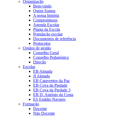
Organização
Bem-vindo
Quem Somos
A nossa história
Compromissos
Agenda Escolar
Planta da Escola
População escolar
Documentos de referência
Protocolos
Orgãos de gestão
Conselho Geral
Conselho Pedagógico
Direção
Escolas
EB Almada
JI Almada
EB Cataventos da Paz
EB Cova da Piedade
EB Cova da Piedade 3
EB D. António da Costa
ES Emídio Navarro
Formação
Docente
Não Docente