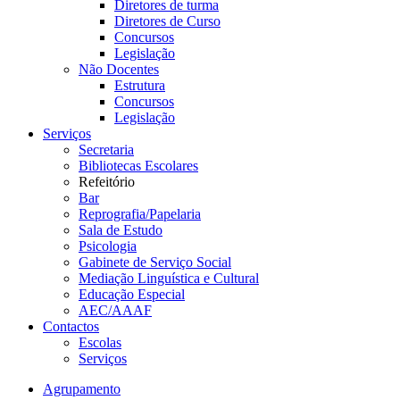
Diretores de turma
Diretores de Curso
Concursos
Legislação
Não Docentes
Estrutura
Concursos
Legislação
Serviços
Secretaria
Bibliotecas Escolares
Refeitório
Bar
Reprografia/Papelaria
Sala de Estudo
Psicologia
Gabinete de Serviço Social
Mediação Linguística e Cultural
Educação Especial
AEC/AAAF
Contactos
Escolas
Serviços
Agrupamento