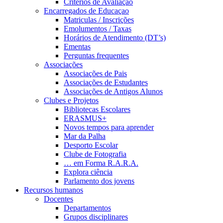
Critérios de Avaliação
Encarregados de Educaçao
Matriculas / Inscrições
Emolumentos / Taxas
Horários de Atendimento (DT’s)
Ementas
Perguntas frequentes
Associações
Associações de Pais
Associações de Estudantes
Associações de Antigos Alunos
Clubes e Projetos
Bibliotecas Escolares
ERASMUS+
Novos tempos para aprender
Mar da Palha
Desporto Escolar
Clube de Fotografia
… em Forma R.A.R.A.
Explora ciência
Parlamento dos jovens
Recursos humanos
Docentes
Departamentos
Grupos disciplinares