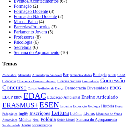
Eventos/Acontecimentos
(67)
Formação
(2)
Formação Docente
(3)
Formação Não Docente
(2)
Mar da Palha
(4)
Parcerias/Protocolos
(3)
Parlamento Jovem
(5)
Professores
(8)
Psicologia
(6)
Secretaria
(6)
Semana do Agrupamento
(10)
Temas
Biologia
Bar
25 de abril
Alemanha
Alimentação Saudável
CAPA
BiblioNovidades
Bufete
Concessão
Cidadania
Ciências Naturais
Cidadania e Desenvolvimento
Comunicado
Concurso
Democracia
Diversidade
EBCG
Cursos Profissionais
Dança
EDAC
Ensino Articulado
EBCP
Educação Ambiental
EBCV
ESEN
ERASMUS+
História
Espanha
Exposição
Geologia
Horta
Leitura
Inscrições
Livros
Inglês
Letónia
Pedagógica
Máquinas de Venda
Polónia
Música
Semana do Agrupamento
Natal
Automática
Saúde Mental
Teatro
wirsindeuropa
Solidariedade