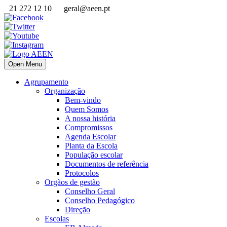
21 272 12 10
geral@aeen.pt
Open Menu
Agrupamento
Organização
Bem-vindo
Quem Somos
A nossa história
Compromissos
Agenda Escolar
Planta da Escola
População escolar
Documentos de referência
Protocolos
Orgãos de gestão
Conselho Geral
Conselho Pedagógico
Direção
Escolas