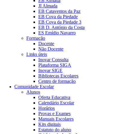
EB Almada
JI Almada
EB Cataventos da Paz
EB Cova da Piedade
EB Cova da Piedade 3
EB D. António da Costa
ES Emídio Navarro
Formação
Docente
Não Docente
Links úteis
Inovar Consulta
Plataforma SIGA
Inovar SIGE
Bibliotecas Escolares
Centro de formação
Comunidade Escolar
Alunos
Oferta Educativa
Calendário Escolar
Horários
Provas e Exames
Manuais Escolares
Kits digitais
Estatuto do aluno