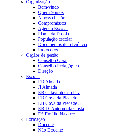
Organização
Bem-vindo
Quem Somos
A nossa história
Compromissos
Agenda Escolar
Planta da Escola
População escolar
Documentos de referência
Protocolos
Orgãos de gestão
Conselho Geral
Conselho Pedagógico
Direção
Escolas
EB Almada
JI Almada
EB Cataventos da Paz
EB Cova da Piedade
EB Cova da Piedade 3
EB D. António da Costa
ES Emídio Navarro
Formação
Docente
Não Docente