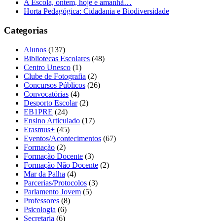
A Escola, ontem, hoje e amanhã…
Horta Pedagógica: Cidadania e Biodiversidade
Categorias
Alunos
(137)
Bibliotecas Escolares
(48)
Centro Unesco
(1)
Clube de Fotografia
(2)
Concursos Públicos
(26)
Convocatórias
(4)
Desporto Escolar
(2)
EB1PRE
(24)
Ensino Articulado
(17)
Erasmus+
(45)
Eventos/Acontecimentos
(67)
Formação
(2)
Formação Docente
(3)
Formação Não Docente
(2)
Mar da Palha
(4)
Parcerias/Protocolos
(3)
Parlamento Jovem
(5)
Professores
(8)
Psicologia
(6)
Secretaria
(6)