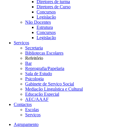
Diretores de turma
Diretores de Curso
Concursos
Legislação
Não Docentes
Estrutura
Concursos
Legislação
Serviços
Secretaria
Bibliotecas Escolares
Refeitório
Bar
Reprografia/Papelaria
Sala de Estudo
Psicologia
Gabinete de Serviço Social
Mediação Linguística e Cultural
Educação Especial
AEC/AAAF
Contactos
Escolas
Serviços
Agrupamento