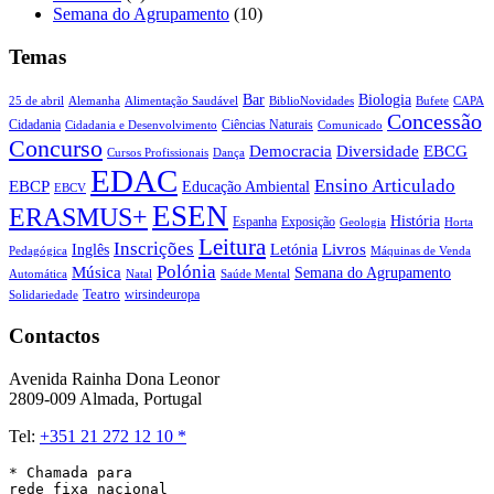
Semana do Agrupamento
(10)
Temas
Biologia
Bar
25 de abril
Alemanha
Alimentação Saudável
CAPA
BiblioNovidades
Bufete
Concessão
Cidadania
Ciências Naturais
Cidadania e Desenvolvimento
Comunicado
Concurso
Democracia
Diversidade
EBCG
Cursos Profissionais
Dança
EDAC
Ensino Articulado
EBCP
Educação Ambiental
EBCV
ESEN
ERASMUS+
História
Espanha
Exposição
Geologia
Horta
Leitura
Inscrições
Livros
Inglês
Letónia
Pedagógica
Máquinas de Venda
Polónia
Música
Semana do Agrupamento
Natal
Automática
Saúde Mental
Teatro
wirsindeuropa
Solidariedade
Contactos
Avenida Rainha Dona Leonor
2809-009 Almada, Portugal
Tel:
+351 21 272 12 10 *
* Chamada para 

rede fixa nacional