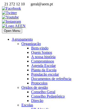
21 272 12 10
geral@aeen.pt
Open Menu
Agrupamento
Organização
Bem-vindo
Quem Somos
A nossa história
Compromissos
Agenda Escolar
Planta da Escola
População escolar
Documentos de referência
Protocolos
Orgãos de gestão
Conselho Geral
Conselho Pedagógico
Direção
Escolas