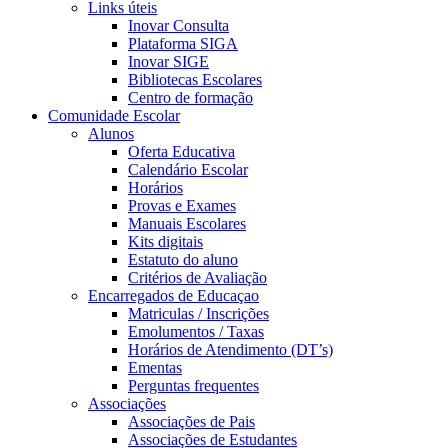
Links úteis
Inovar Consulta
Plataforma SIGA
Inovar SIGE
Bibliotecas Escolares
Centro de formação
Comunidade Escolar
Alunos
Oferta Educativa
Calendário Escolar
Horários
Provas e Exames
Manuais Escolares
Kits digitais
Estatuto do aluno
Critérios de Avaliação
Encarregados de Educaçao
Matriculas / Inscrições
Emolumentos / Taxas
Horários de Atendimento (DT’s)
Ementas
Perguntas frequentes
Associações
Associações de Pais
Associações de Estudantes