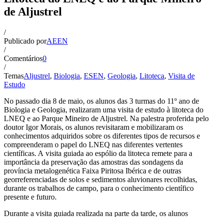
de Aljustrel
/
Publicado por
AEEN
/
Comentários
0
/
Temas
Aljustrel
,
Biologia
,
ESEN
,
Geologia
,
Litoteca
,
Visita de
Estudo
No passado dia 8 de maio, os alunos das 3 turmas do 11º ano de
Biologia e Geologia, realizaram uma visita de estudo à litoteca do
LNEQ e ao Parque Mineiro de Aljustrel. Na palestra proferida pelo
doutor Igor Morais, os alunos revisitaram e mobilizaram os
conhecimentos adquiridos sobre os diferentes tipos de recursos e
compreenderam o papel do LNEQ nas diferentes vertentes
científicas. A visita guiada ao espólio da litoteca remete para a
importância da preservação das amostras das sondagens da
província metalogenética Faixa Piritosa Ibérica e de outras
georreferenciadas de solos e sedimentos aluvionares recolhidas,
durante os trabalhos de campo, para o conhecimento científico
presente e futuro.
Durante a visita guiada realizada na parte da tarde, os alunos