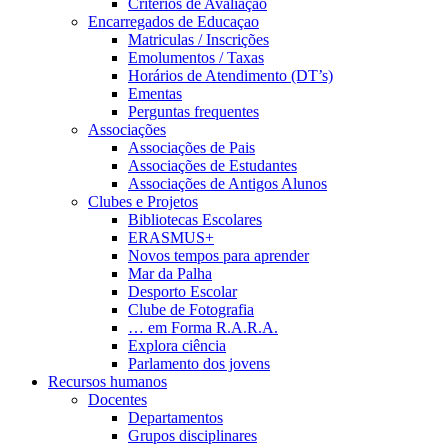
Critérios de Avaliação
Encarregados de Educaçao
Matriculas / Inscrições
Emolumentos / Taxas
Horários de Atendimento (DT’s)
Ementas
Perguntas frequentes
Associações
Associações de Pais
Associações de Estudantes
Associações de Antigos Alunos
Clubes e Projetos
Bibliotecas Escolares
ERASMUS+
Novos tempos para aprender
Mar da Palha
Desporto Escolar
Clube de Fotografia
… em Forma R.A.R.A.
Explora ciência
Parlamento dos jovens
Recursos humanos
Docentes
Departamentos
Grupos disciplinares