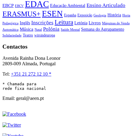
EDAC
Ensino Articulado
EBCP
Educação Ambiental
EBCV
ESEN
ERASMUS+
História
Espanha
Exposição
Geologia
Horta
Leitura
Inscrições
Livros
Inglês
Letónia
Pedagógica
Máquinas de Venda
Polónia
Música
Semana do Agrupamento
Natal
Automática
Saúde Mental
Teatro
wirsindeuropa
Solidariedade
Contactos
Avenida Rainha Dona Leonor
2809-009 Almada, Portugal
Tel:
+351 21 272 12 10 *
* Chamada para 

rede fixa nacional
Email: geral@aeen.pt