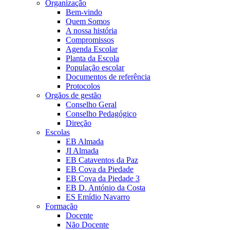
Organização
Bem-vindo
Quem Somos
A nossa história
Compromissos
Agenda Escolar
Planta da Escola
População escolar
Documentos de referência
Protocolos
Orgãos de gestão
Conselho Geral
Conselho Pedagógico
Direção
Escolas
EB Almada
JI Almada
EB Cataventos da Paz
EB Cova da Piedade
EB Cova da Piedade 3
EB D. António da Costa
ES Emídio Navarro
Formação
Docente
Não Docente