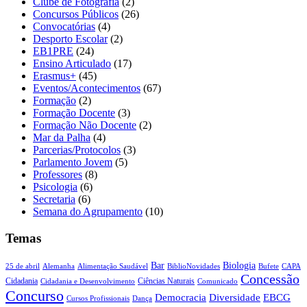
Clube de Fotografia
(2)
Concursos Públicos
(26)
Convocatórias
(4)
Desporto Escolar
(2)
EB1PRE
(24)
Ensino Articulado
(17)
Erasmus+
(45)
Eventos/Acontecimentos
(67)
Formação
(2)
Formação Docente
(3)
Formação Não Docente
(2)
Mar da Palha
(4)
Parcerias/Protocolos
(3)
Parlamento Jovem
(5)
Professores
(8)
Psicologia
(6)
Secretaria
(6)
Semana do Agrupamento
(10)
Temas
Biologia
Bar
25 de abril
Alemanha
Alimentação Saudável
CAPA
BiblioNovidades
Bufete
Concessão
Cidadania
Ciências Naturais
Cidadania e Desenvolvimento
Comunicado
Concurso
Democracia
Diversidade
EBCG
Cursos Profissionais
Dança