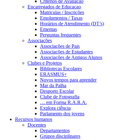
Critérios de Avaliação
Encarregados de Educaçao
Matriculas / Inscrições
Emolumentos / Taxas
Horários de Atendimento (DT’s)
Ementas
Perguntas frequentes
Associações
Associações de Pais
Associações de Estudantes
Associações de Antigos Alunos
Clubes e Projetos
Bibliotecas Escolares
ERASMUS+
Novos tempos para aprender
Mar da Palha
Desporto Escolar
Clube de Fotografia
… em Forma R.A.R.A.
Explora ciência
Parlamento dos jovens
Recursos humanos
Docentes
Departamentos
Grupos disciplinares