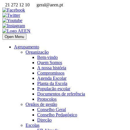
21 272 12 10
geral@aeen.pt
Open Menu
Agrupamento
Organização
Bem-vindo
Quem Somos
A nossa história
Compromissos
Agenda Escolar
Planta da Escola
População escolar
Documentos de referência
Protocolos
Orgãos de gestão
Conselho Geral
Conselho Pedagógico
Direção
Escolas