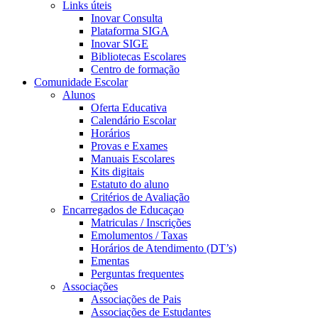
Links úteis
Inovar Consulta
Plataforma SIGA
Inovar SIGE
Bibliotecas Escolares
Centro de formação
Comunidade Escolar
Alunos
Oferta Educativa
Calendário Escolar
Horários
Provas e Exames
Manuais Escolares
Kits digitais
Estatuto do aluno
Critérios de Avaliação
Encarregados de Educaçao
Matriculas / Inscrições
Emolumentos / Taxas
Horários de Atendimento (DT’s)
Ementas
Perguntas frequentes
Associações
Associações de Pais
Associações de Estudantes