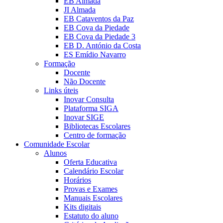
EB Almada
JI Almada
EB Cataventos da Paz
EB Cova da Piedade
EB Cova da Piedade 3
EB D. António da Costa
ES Emídio Navarro
Formação
Docente
Não Docente
Links úteis
Inovar Consulta
Plataforma SIGA
Inovar SIGE
Bibliotecas Escolares
Centro de formação
Comunidade Escolar
Alunos
Oferta Educativa
Calendário Escolar
Horários
Provas e Exames
Manuais Escolares
Kits digitais
Estatuto do aluno