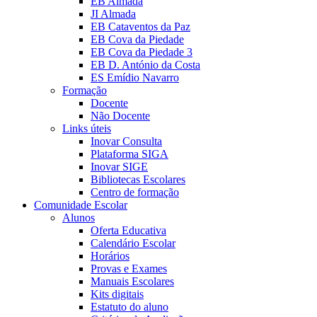
EB Almada
JI Almada
EB Cataventos da Paz
EB Cova da Piedade
EB Cova da Piedade 3
EB D. António da Costa
ES Emídio Navarro
Formação
Docente
Não Docente
Links úteis
Inovar Consulta
Plataforma SIGA
Inovar SIGE
Bibliotecas Escolares
Centro de formação
Comunidade Escolar
Alunos
Oferta Educativa
Calendário Escolar
Horários
Provas e Exames
Manuais Escolares
Kits digitais
Estatuto do aluno