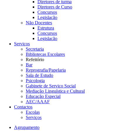
Diretores de turma
Diretores de Curso
Concursos
Legislação
Não Docentes
Estrutura
Concursos
Legislação
Serviços
Secretaria
Bibliotecas Escolares
Refeitório
Bar
Reprografia/Papelaria
Sala de Estudo
Psicologia
Gabinete de Serviço Social
Mediação Linguística e Cultural
Educação Especial
AEC/AAAF
Contactos
Escolas
Serviços
Agrupamento