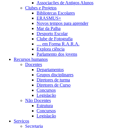
Associações de Antigos Alunos
Clubes e Projetos
Bibliotecas Escolares
ERASMUS+
Novos tempos para aprender
Mar da Palha
Desporto Escolar
Clube de Fotografia
… em Forma R.A.R.A.
Explora ciência
Parlamento dos jovens
Recursos humanos
Docentes
Departamentos
Grupos disciplinares
Diretores de turma
Diretores de Curso
Concursos
Legislação
Não Docentes
Estrutura
Concursos
Legislação
Serviços
Secretaria