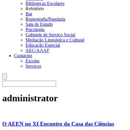
Bibliotecas Escolares
Refeitório
Bar
Reprografia/Papelaria
Sala de Estudo
Psicologia
Gabinete de Serviço Social
Mediação Linguística e Cultural
Educação Especial
AEC/AAAF
Contactos
Escolas
Serviços
administrator
O AEEN no XI Encontro da Casa das Ciências