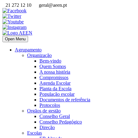
21 272 12 10
geral@aeen.pt
Open Menu
Agrupamento
Organização
Bem-vindo
Quem Somos
A nossa história
Compromissos
Agenda Escolar
Planta da Escola
População escolar
Documentos de referência
Protocolos
Orgãos de gestão
Conselho Geral
Conselho Pedagógico
Direção
Escolas