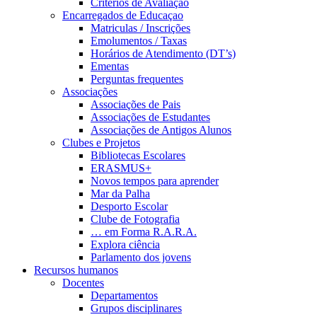
Critérios de Avaliação
Encarregados de Educaçao
Matriculas / Inscrições
Emolumentos / Taxas
Horários de Atendimento (DT’s)
Ementas
Perguntas frequentes
Associações
Associações de Pais
Associações de Estudantes
Associações de Antigos Alunos
Clubes e Projetos
Bibliotecas Escolares
ERASMUS+
Novos tempos para aprender
Mar da Palha
Desporto Escolar
Clube de Fotografia
… em Forma R.A.R.A.
Explora ciência
Parlamento dos jovens
Recursos humanos
Docentes
Departamentos
Grupos disciplinares