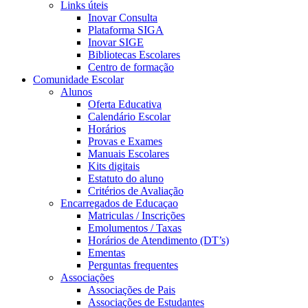
Links úteis
Inovar Consulta
Plataforma SIGA
Inovar SIGE
Bibliotecas Escolares
Centro de formação
Comunidade Escolar
Alunos
Oferta Educativa
Calendário Escolar
Horários
Provas e Exames
Manuais Escolares
Kits digitais
Estatuto do aluno
Critérios de Avaliação
Encarregados de Educaçao
Matriculas / Inscrições
Emolumentos / Taxas
Horários de Atendimento (DT’s)
Ementas
Perguntas frequentes
Associações
Associações de Pais
Associações de Estudantes