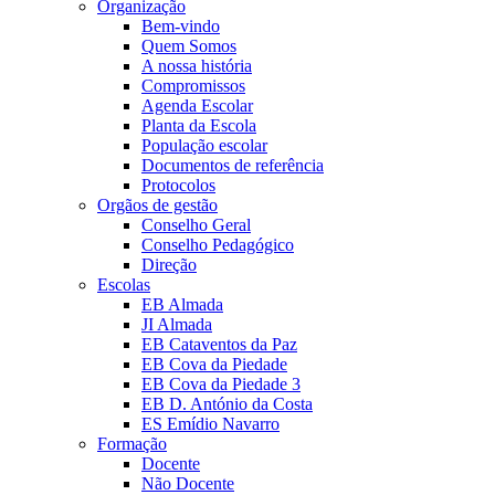
Organização
Bem-vindo
Quem Somos
A nossa história
Compromissos
Agenda Escolar
Planta da Escola
População escolar
Documentos de referência
Protocolos
Orgãos de gestão
Conselho Geral
Conselho Pedagógico
Direção
Escolas
EB Almada
JI Almada
EB Cataventos da Paz
EB Cova da Piedade
EB Cova da Piedade 3
EB D. António da Costa
ES Emídio Navarro
Formação
Docente
Não Docente