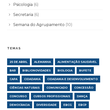
Psicologia
(6)
Secretaria
(6)
Semana do Agrupamento
(10)
TEMAS
25 DE ABRIL
ALEMANHA
ALIMENTAÇÃO SAUDÁVEL
BAR
BIBLIONOVIDADES
BIOLOGIA
BUFETE
CAPA
CIDADANIA
CIDADANIA E DESENVOLVIMENTO
CIÊNCIAS NATURAIS
COMUNICADO
CONCESSÃO
CONCURSO
CURSOS PROFISSIONAIS
DANÇA
DEMOCRACIA
DIVERSIDADE
EBCG
EBCP