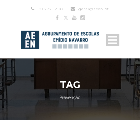
21 272 12 10
geral@aeen.pt
TAG
Prevenção