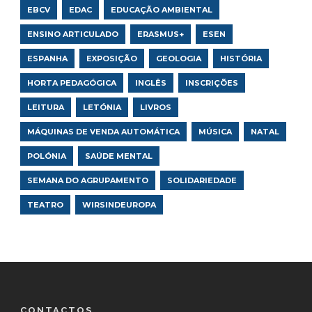
EBCV
EDAC
EDUCAÇÃO AMBIENTAL
ENSINO ARTICULADO
ERASMUS+
ESEN
ESPANHA
EXPOSIÇÃO
GEOLOGIA
HISTÓRIA
HORTA PEDAGÓGICA
INGLÊS
INSCRIÇÕES
LEITURA
LETÓNIA
LIVROS
MÁQUINAS DE VENDA AUTOMÁTICA
MÚSICA
NATAL
POLÓNIA
SAÚDE MENTAL
SEMANA DO AGRUPAMENTO
SOLIDARIEDADE
TEATRO
WIRSINDEUROPA
CONTACTOS