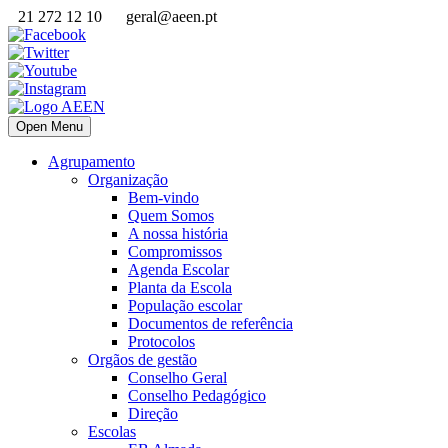
21 272 12 10
geral@aeen.pt
Open Menu
Agrupamento
Organização
Bem-vindo
Quem Somos
A nossa história
Compromissos
Agenda Escolar
Planta da Escola
População escolar
Documentos de referência
Protocolos
Orgãos de gestão
Conselho Geral
Conselho Pedagógico
Direção
Escolas