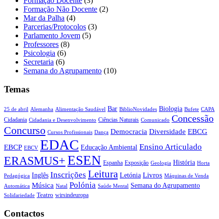
Formação Docente
(3)
Formação Não Docente
(2)
Mar da Palha
(4)
Parcerias/Protocolos
(3)
Parlamento Jovem
(5)
Professores
(8)
Psicologia
(6)
Secretaria
(6)
Semana do Agrupamento
(10)
Temas
Biologia
Bar
25 de abril
Alemanha
Alimentação Saudável
CAPA
BiblioNovidades
Bufete
Concessão
Cidadania
Ciências Naturais
Cidadania e Desenvolvimento
Comunicado
Concurso
Democracia
Diversidade
EBCG
Cursos Profissionais
Dança
EDAC
Ensino Articulado
EBCP
Educação Ambiental
EBCV
ESEN
ERASMUS+
História
Espanha
Exposição
Geologia
Horta
Leitura
Inscrições
Livros
Inglês
Letónia
Pedagógica
Máquinas de Venda
Polónia
Música
Semana do Agrupamento
Natal
Automática
Saúde Mental
Teatro
wirsindeuropa
Solidariedade
Contactos