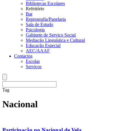
Bibliotecas Escolares
Refeitório
Bar
Reprografia/Papelaria
Sala de Estudo
Psicologia
Gabinete de Serviço Social
Mediação Linguística e Cultural
Educação Especial
AEC/AAAF
Contactos
Escolas
Serviços
Tag
Nacional
Participação no Nacional de Vela