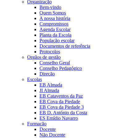
Organização
Bem-vindo
Quem Somos
A nossa história
Compromissos
Agenda Escolar
Planta da Escola
População escolar
Documentos de referência
Protocolos
Orgãos de gestão
Conselho Geral
Conselho Pedagógico
Direção
Escolas
EB Almada
JI Almada
EB Cataventos da Paz
EB Cova da Piedade
EB Cova da Piedade 3
EB D. António da Costa
ES Emídio Navarro
Formação
Docente
Não Docente