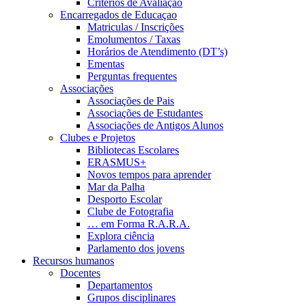
Critérios de Avaliação
Encarregados de Educaçao
Matriculas / Inscrições
Emolumentos / Taxas
Horários de Atendimento (DT’s)
Ementas
Perguntas frequentes
Associações
Associações de Pais
Associações de Estudantes
Associações de Antigos Alunos
Clubes e Projetos
Bibliotecas Escolares
ERASMUS+
Novos tempos para aprender
Mar da Palha
Desporto Escolar
Clube de Fotografia
… em Forma R.A.R.A.
Explora ciência
Parlamento dos jovens
Recursos humanos
Docentes
Departamentos
Grupos disciplinares