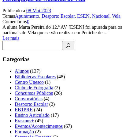
Publicado a
08 Mai 2023
Temas
Apuramento
,
Desporto Escolar
,
ESEN
,
Nacional
,
Vela
Comentários
0
A aluna Marta Pereira do 12.º AV [ESEN] foi apurada para os
nacionais de Vela que se vão realizar em Peniche de...
Ler mais
Pesquisar
Categorias
Alunos
(137)
Bibliotecas Escolares
(48)
Centro Unesco
(1)
Clube de Fotografia
(2)
Concursos Públicos
(26)
Convocatórias
(4)
Desporto Escolar
(2)
EB1PRE
(24)
Ensino Articulado
(17)
Erasmus+
(45)
Eventos/Acontecimentos
(67)
Formação
(2)