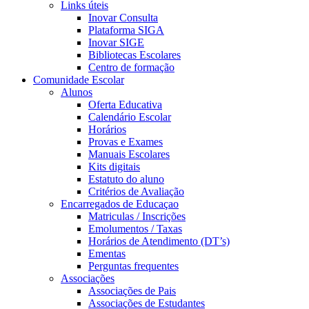
Links úteis
Inovar Consulta
Plataforma SIGA
Inovar SIGE
Bibliotecas Escolares
Centro de formação
Comunidade Escolar
Alunos
Oferta Educativa
Calendário Escolar
Horários
Provas e Exames
Manuais Escolares
Kits digitais
Estatuto do aluno
Critérios de Avaliação
Encarregados de Educaçao
Matriculas / Inscrições
Emolumentos / Taxas
Horários de Atendimento (DT’s)
Ementas
Perguntas frequentes
Associações
Associações de Pais
Associações de Estudantes