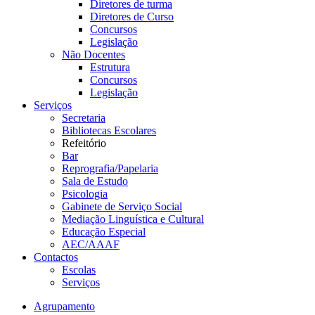
Diretores de turma
Diretores de Curso
Concursos
Legislação
Não Docentes
Estrutura
Concursos
Legislação
Serviços
Secretaria
Bibliotecas Escolares
Refeitório
Bar
Reprografia/Papelaria
Sala de Estudo
Psicologia
Gabinete de Serviço Social
Mediação Linguística e Cultural
Educação Especial
AEC/AAAF
Contactos
Escolas
Serviços
Agrupamento