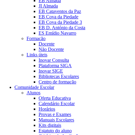
EB Almada
JI Almada
EB Cataventos da Paz
EB Cova da Piedade
EB Cova da Piedade 3
EB D. António da Costa
ES Emídio Navarro
Formação
Docente
Não Docente
Links úteis
Inovar Consulta
Plataforma SIGA
Inovar SIGE
Bibliotecas Escolares
Centro de formação
Comunidade Escolar
Alunos
Oferta Educativa
Calendário Escolar
Horários
Provas e Exames
Manuais Escolares
Kits digitais
Estatuto do aluno