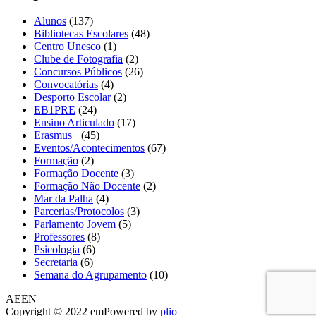
Alunos
(137)
Bibliotecas Escolares
(48)
Centro Unesco
(1)
Clube de Fotografia
(2)
Concursos Públicos
(26)
Convocatórias
(4)
Desporto Escolar
(2)
EB1PRE
(24)
Ensino Articulado
(17)
Erasmus+
(45)
Eventos/Acontecimentos
(67)
Formação
(2)
Formação Docente
(3)
Formação Não Docente
(2)
Mar da Palha
(4)
Parcerias/Protocolos
(3)
Parlamento Jovem
(5)
Professores
(8)
Psicologia
(6)
Secretaria
(6)
Semana do Agrupamento
(10)
AEEN
Copyright © 2022 emPowered by
plio