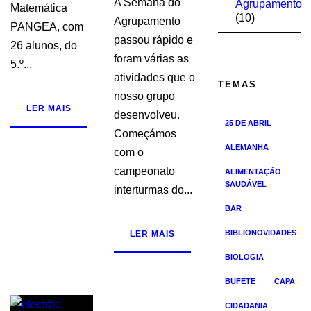
A Semana do
Agrupamento
Matemática
(10)
Agrupamento
PANGEA, com
passou rápido e
26 alunos, do
foram várias as
5.º...
atividades que o
TEMAS
nosso grupo
LER MAIS
desenvolveu.
25 DE ABRIL
Começámos
ALEMANHA
com o
campeonato
ALIMENTAÇÃO
SAUDÁVEL
interturmas do...
BAR
BIBLIONOVIDADES
LER MAIS
BIOLOGIA
BUFETE
CAPA
CIDADANIA