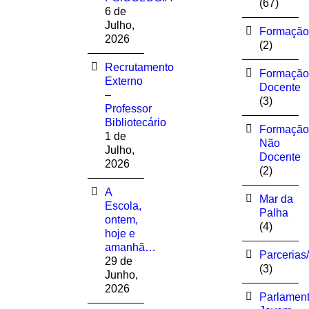
(67)
6 de
Julho,
Formação
2026
(2)
Recrutamento
Formação
Externo
Docente
–
(3)
Professor
Bibliotecário
Formação
1 de
Não
Julho,
Docente
2026
(2)
A
Mar da
Escola,
Palha
ontem,
(4)
hoje e
amanhã…
Parcerias
29 de
(3)
Junho,
2026
Parlamen