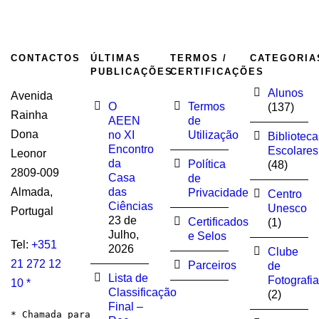
CONTACTOS
ÚLTIMAS
TERMOS /
CATEGORIA
PUBLICAÇÕES
CERTIFICAÇÕES
Alunos
Avenida
O
Termos
(137)
Rainha
AEEN
de
Dona
no XI
Utilização
Biblioteca
Encontro
Escolares
Leonor
da
Política
(48)
2809-009
Casa
de
Almada,
das
Privacidade
Centro
Ciências
Unesco
Portugal
23 de
Certificados
(1)
Julho,
e Selos
Tel:
+351
2026
Clube
21 272 12
Parceiros
de
Lista de
Fotografia
10 *
Classificação
(2)
Final –
* Chamada para 
