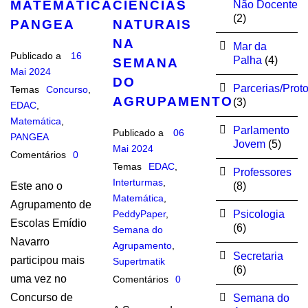
MATEMÁTICA
CIÊNCIAS
Não Docente
(2)
PANGEA
NATURAIS
NA
Mar da
Publicado a
16
Palha
(4)
SEMANA
Mai 2024
DO
Parcerias/Prot
Temas
Concurso
,
AGRUPAMENTO
(3)
EDAC
,
Matemática
,
Parlamento
Publicado a
06
PANGEA
Jovem
(5)
Mai 2024
Comentários
0
Temas
EDAC
,
Professores
Interturmas
,
Este ano o
(8)
Matemática
,
Agrupamento de
PeddyPaper
,
Psicologia
Escolas Emídio
(6)
Semana do
Navarro
Agrupamento
,
Secretaria
participou mais
Supertmatik
(6)
uma vez no
Comentários
0
Concurso de
Semana do