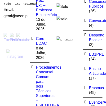
Rec.
Concurso
rede fixa nacional
Ext. –
Públicos
Email:
Professor
(26)
Bibliotecário
geral@aeen.pt
13 de
Convocató
Julho,
(4)
2026
Desporto
Coro
Escolar
EDAC
(2)
8 de
Julho,
EB1PRE
2026
(24)
Procedimentos
Ensino
Concursal
Articulado
Comum
(17)
para
dois
Erasmus+
Técnicos
(45)
Superiores
–
Eventos/A
PSICOLOGIA