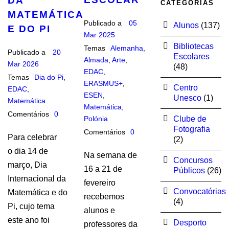
DA
CATEGORIAS
MATEMÁTICA
Publicado a
05
Alunos
(137)
E DO PI
Mar 2025
Bibliotecas
Temas
Alemanha
,
Publicado a
20
Escolares
Almada
,
Arte
,
Mar 2026
(48)
EDAC
,
Temas
Dia do Pi
,
ERASMUS+
,
Centro
EDAC
,
ESEN
,
Unesco
(1)
Matemática
Matemática
,
Comentários
0
Polónia
Clube de
Fotografia
Comentários
0
Para celebrar
(2)
o dia 14 de
Na semana de
Concursos
março, Dia
16 a 21 de
Públicos
(26)
Internacional da
fevereiro
Convocatórias
Matemática e do
recebemos
(4)
Pi, cujo tema
alunos e
este ano foi
Desporto
professores da