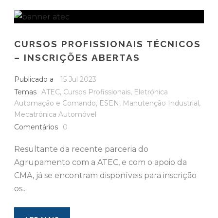
CURSOS PROFISSIONAIS TÉCNICOS
– INSCRIÇÕES ABERTAS
Publicado a
15 Jul 2023
Temas
ATEC
,
Cursos Profissionais
,
Eletrónica
Automação e Comando
,
ESEN
,
Manutenção Industrial
,
Mecatrónica Automóvel
Comentários
0
Resultante da recente parceria do
Agrupamento com a ATEC, e com o apoio da
CMA, já se encontram disponíveis para inscrição
os...