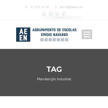
21 272 12 10
geral@aeen.pt
TAG
Manutenção Industrial