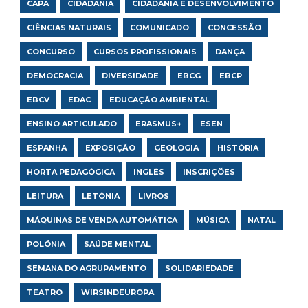
CAPA
CIDADANIA
CIDADANIA E DESENVOLVIMENTO
CIÊNCIAS NATURAIS
COMUNICADO
CONCESSÃO
CONCURSO
CURSOS PROFISSIONAIS
DANÇA
DEMOCRACIA
DIVERSIDADE
EBCG
EBCP
EBCV
EDAC
EDUCAÇÃO AMBIENTAL
ENSINO ARTICULADO
ERASMUS+
ESEN
ESPANHA
EXPOSIÇÃO
GEOLOGIA
HISTÓRIA
HORTA PEDAGÓGICA
INGLÊS
INSCRIÇÕES
LEITURA
LETÓNIA
LIVROS
MÁQUINAS DE VENDA AUTOMÁTICA
MÚSICA
NATAL
POLÓNIA
SAÚDE MENTAL
SEMANA DO AGRUPAMENTO
SOLIDARIEDADE
TEATRO
WIRSINDEUROPA