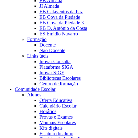
EB Almada
JI Almada
EB Cataventos da Paz
EB Cova da Piedade
EB Cova da Piedade 3
EB D. António da Costa
ES Emídio Navarro
Formação
Docente
Não Docente
Links úteis
Inovar Consulta
Plataforma SIGA
Inovar SIGE
Bibliotecas Escolares
Centro de formação
Comunidade Escolar
Alunos
Oferta Educativa
Calendário Escolar
Horários
Provas e Exames
Manuais Escolares
Kits digitais
Estatuto do aluno