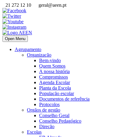
21 272 12 10
geral@aeen.pt
Open Menu
Agrupamento
Organização
Bem-vindo
Quem Somos
A nossa história
Compromissos
Agenda Escolar
Planta da Escola
População escolar
Documentos de referência
Protocolos
Orgãos de gestão
Conselho Geral
Conselho Pedagógico
Direção
Escolas