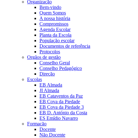
Organização
Bem-vindo
Quem Somos
A nossa história
Compromissos
Agenda Escolar
Planta da Escola
População escolar
Documentos de referência
Protocolos
Orgãos de gestão
Conselho Geral
Conselho Pedagógico
Direção
Escolas
EB Almada
JI Almada
EB Cataventos da Paz
EB Cova da Piedade
EB Cova da Piedade 3
EB D. António da Costa
ES Emídio Navarro
Formação
Docente
Não Docente