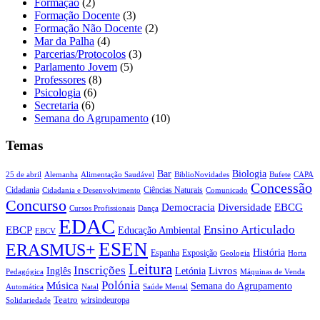
Formação
(2)
Formação Docente
(3)
Formação Não Docente
(2)
Mar da Palha
(4)
Parcerias/Protocolos
(3)
Parlamento Jovem
(5)
Professores
(8)
Psicologia
(6)
Secretaria
(6)
Semana do Agrupamento
(10)
Temas
Biologia
Bar
25 de abril
Alemanha
Alimentação Saudável
CAPA
BiblioNovidades
Bufete
Concessão
Cidadania
Ciências Naturais
Cidadania e Desenvolvimento
Comunicado
Concurso
Democracia
Diversidade
EBCG
Cursos Profissionais
Dança
EDAC
Ensino Articulado
EBCP
Educação Ambiental
EBCV
ESEN
ERASMUS+
História
Espanha
Exposição
Geologia
Horta
Leitura
Inscrições
Livros
Inglês
Letónia
Pedagógica
Máquinas de Venda
Polónia
Música
Semana do Agrupamento
Natal
Automática
Saúde Mental
Teatro
wirsindeuropa
Solidariedade