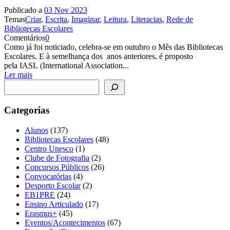
Publicado a
03 Nov 2023
Temas
Criar
,
Escrita
,
Imaginar
,
Leitura
,
Literacias
,
Rede de
Bibliotecas Escolares
Comentários
0
Como já foi noticiado, celebra-se em outubro o Mês das Bibliotecas
Escolares. E à semelhança dos anos anteriores, é proposto
pela IASL (International Association...
Ler mais
Pesquisar
Categorias
Alunos
(137)
Bibliotecas Escolares
(48)
Centro Unesco
(1)
Clube de Fotografia
(2)
Concursos Públicos
(26)
Convocatórias
(4)
Desporto Escolar
(2)
EB1PRE
(24)
Ensino Articulado
(17)
Erasmus+
(45)
Eventos/Acontecimentos
(67)