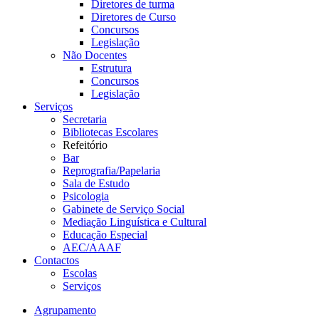
Diretores de turma
Diretores de Curso
Concursos
Legislação
Não Docentes
Estrutura
Concursos
Legislação
Serviços
Secretaria
Bibliotecas Escolares
Refeitório
Bar
Reprografia/Papelaria
Sala de Estudo
Psicologia
Gabinete de Serviço Social
Mediação Linguística e Cultural
Educação Especial
AEC/AAAF
Contactos
Escolas
Serviços
Agrupamento