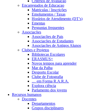
Critérios de Avaliação
Encarregados de Educaçao
Matriculas / Inscrições
Emolumentos / Taxas
Horários de Atendimento (DT’s)
Ementas
Perguntas frequentes
Associações
Associações de Pais
Associações de Estudantes
Associações de Antigos Alunos
Clubes e Projetos
Bibliotecas Escolares
ERASMUS+
Novos tempos para aprender
Mar da Palha
Desporto Escolar
Clube de Fotografia
… em Forma R.A.R.A.
Explora ciência
Parlamento dos jovens
Recursos humanos
Docentes
Departamentos
Grupos disciplinares