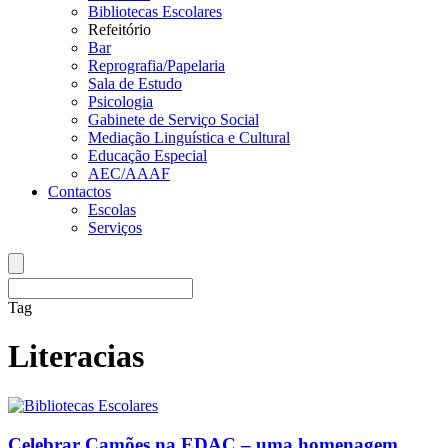
Bibliotecas Escolares
Refeitório
Bar
Reprografia/Papelaria
Sala de Estudo
Psicologia
Gabinete de Serviço Social
Mediação Linguística e Cultural
Educação Especial
AEC/AAAF
Contactos
Escolas
Serviços
Tag
Literacias
Celebrar Camões na EDAC – uma homenagem