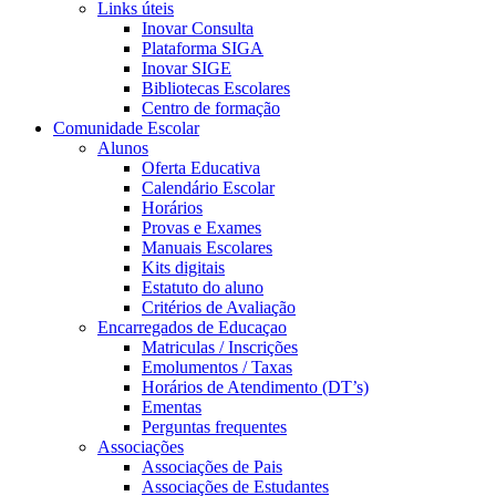
Links úteis
Inovar Consulta
Plataforma SIGA
Inovar SIGE
Bibliotecas Escolares
Centro de formação
Comunidade Escolar
Alunos
Oferta Educativa
Calendário Escolar
Horários
Provas e Exames
Manuais Escolares
Kits digitais
Estatuto do aluno
Critérios de Avaliação
Encarregados de Educaçao
Matriculas / Inscrições
Emolumentos / Taxas
Horários de Atendimento (DT’s)
Ementas
Perguntas frequentes
Associações
Associações de Pais
Associações de Estudantes