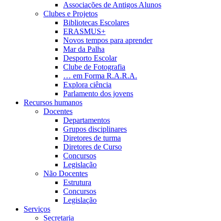
Associações de Antigos Alunos
Clubes e Projetos
Bibliotecas Escolares
ERASMUS+
Novos tempos para aprender
Mar da Palha
Desporto Escolar
Clube de Fotografia
… em Forma R.A.R.A.
Explora ciência
Parlamento dos jovens
Recursos humanos
Docentes
Departamentos
Grupos disciplinares
Diretores de turma
Diretores de Curso
Concursos
Legislação
Não Docentes
Estrutura
Concursos
Legislação
Serviços
Secretaria