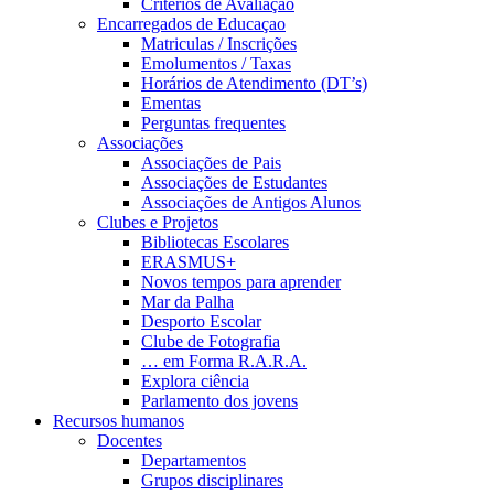
Critérios de Avaliação
Encarregados de Educaçao
Matriculas / Inscrições
Emolumentos / Taxas
Horários de Atendimento (DT’s)
Ementas
Perguntas frequentes
Associações
Associações de Pais
Associações de Estudantes
Associações de Antigos Alunos
Clubes e Projetos
Bibliotecas Escolares
ERASMUS+
Novos tempos para aprender
Mar da Palha
Desporto Escolar
Clube de Fotografia
… em Forma R.A.R.A.
Explora ciência
Parlamento dos jovens
Recursos humanos
Docentes
Departamentos
Grupos disciplinares