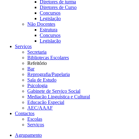
Diretores de turma
Diretores de Curso
Concursos
Legislação
Não Docentes
Estrutura
Concursos
Legislação
Serviços
Secretaria
Bibliotecas Escolares
Refeitório
Bar
Reprografia/Papelaria
Sala de Estudo
Psicologia
Gabinete de Serviço Social
Mediação Linguística e Cultural
Educação Especial
AEC/AAAF
Contactos
Escolas
Serviços
Agrupamento