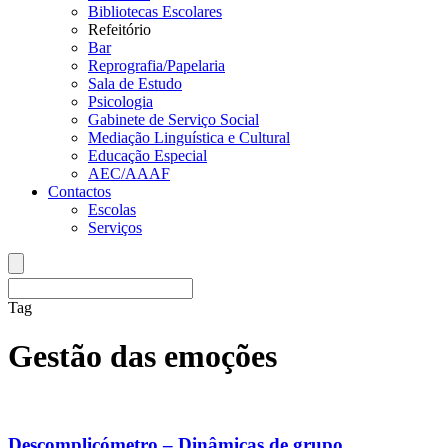
Bibliotecas Escolares
Refeitório
Bar
Reprografia/Papelaria
Sala de Estudo
Psicologia
Gabinete de Serviço Social
Mediação Linguística e Cultural
Educação Especial
AEC/AAAF
Contactos
Escolas
Serviços
Tag
Gestão das emoções
Descomplicómetro – Dinâmicas de grupo