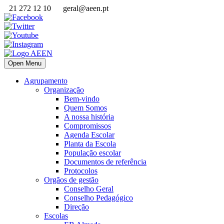
21 272 12 10
geral@aeen.pt
Open Menu
Agrupamento
Organização
Bem-vindo
Quem Somos
A nossa história
Compromissos
Agenda Escolar
Planta da Escola
População escolar
Documentos de referência
Protocolos
Orgãos de gestão
Conselho Geral
Conselho Pedagógico
Direção
Escolas