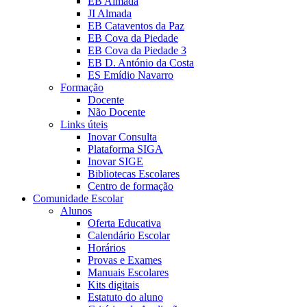
EB Almada
JI Almada
EB Cataventos da Paz
EB Cova da Piedade
EB Cova da Piedade 3
EB D. António da Costa
ES Emídio Navarro
Formação
Docente
Não Docente
Links úteis
Inovar Consulta
Plataforma SIGA
Inovar SIGE
Bibliotecas Escolares
Centro de formação
Comunidade Escolar
Alunos
Oferta Educativa
Calendário Escolar
Horários
Provas e Exames
Manuais Escolares
Kits digitais
Estatuto do aluno