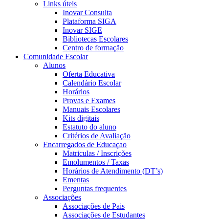
Links úteis
Inovar Consulta
Plataforma SIGA
Inovar SIGE
Bibliotecas Escolares
Centro de formação
Comunidade Escolar
Alunos
Oferta Educativa
Calendário Escolar
Horários
Provas e Exames
Manuais Escolares
Kits digitais
Estatuto do aluno
Critérios de Avaliação
Encarregados de Educaçao
Matriculas / Inscrições
Emolumentos / Taxas
Horários de Atendimento (DT’s)
Ementas
Perguntas frequentes
Associações
Associações de Pais
Associações de Estudantes