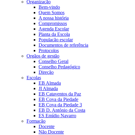
Organização
Bem-vindo
Quem Somos
A nossa história
Compromissos
Agenda Escolar
Planta da Escola
População escolar
Documentos de referência
Protocolos
Orgãos de gestão
Conselho Geral
Conselho Pedagógico
Direção
Escolas
EB Almada
JI Almada
EB Cataventos da Paz
EB Cova da Piedade
EB Cova da Piedade 3
EB D. António da Costa
ES Emídio Navarro
Formação
Docente
Não Docente