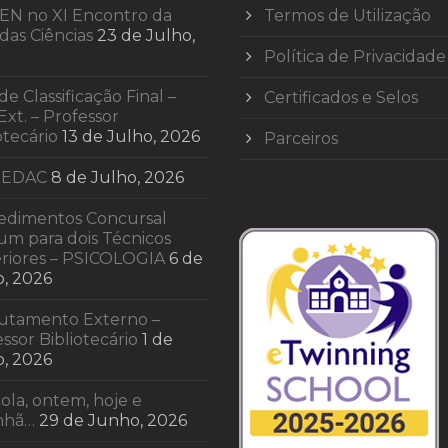
EN no XI Encontro da
Termos de Utilização
das Ciências
23 de Julho,
Política de Privacidade
 de Classificação Final –
Certificados e Selos
Ext. – Professor
otecário
13 de Julho, 2026
Parceiros
 EDAC
8 de Julho, 2026
edimentos Concursal
m para dois Técnicos
riores – PSICOLOGIA
6 de
o, 2026
utamento Externo –
ssor Bibliotecário
1 de
o, 2026
ola, ontem, hoje e
nhã…
29 de Junho, 2026