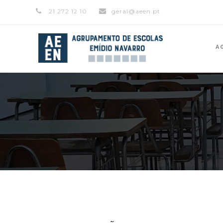
21 272 12 10
geral@aeen.pt
A