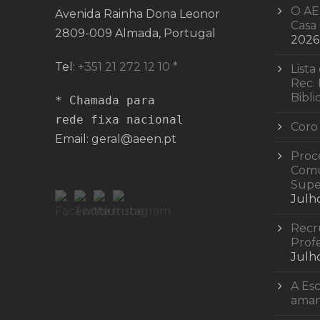
O AE
Avenida Rainha Dona Leonor
Casa 
2809-009 Almada, Portugal
2026
Tel:
+351 21 272 12 10 *
Lista
Rec. 
Bibli
* Chamada para 

rede fixa nacional
Coro
Email: geral@aeen.pt
Proc
Comu
Supe
Julh
Recr
Profe
Julh
A Esc
ama