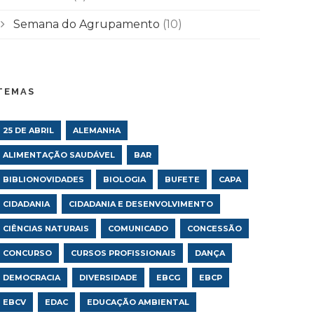
Semana do Agrupamento
(10)
TEMAS
25 DE ABRIL
ALEMANHA
ALIMENTAÇÃO SAUDÁVEL
BAR
BIBLIONOVIDADES
BIOLOGIA
BUFETE
CAPA
CIDADANIA
CIDADANIA E DESENVOLVIMENTO
CIÊNCIAS NATURAIS
COMUNICADO
CONCESSÃO
CONCURSO
CURSOS PROFISSIONAIS
DANÇA
DEMOCRACIA
DIVERSIDADE
EBCG
EBCP
EBCV
EDAC
EDUCAÇÃO AMBIENTAL