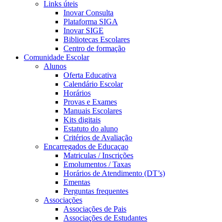
Links úteis
Inovar Consulta
Plataforma SIGA
Inovar SIGE
Bibliotecas Escolares
Centro de formação
Comunidade Escolar
Alunos
Oferta Educativa
Calendário Escolar
Horários
Provas e Exames
Manuais Escolares
Kits digitais
Estatuto do aluno
Critérios de Avaliação
Encarregados de Educaçao
Matriculas / Inscrições
Emolumentos / Taxas
Horários de Atendimento (DT’s)
Ementas
Perguntas frequentes
Associações
Associações de Pais
Associações de Estudantes