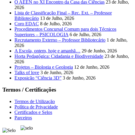
O AEEN no XI Encontro da Casa das Ciências
23 de Julho,
2026
Lista de Classificação Final – Rec. Ext. – Professor
Bibliotecário
13 de Julho, 2026
Coro EDAC
8 de Julho, 2026
Procedimentos Concursal Comum para dois Técnicos
Superiores – PSICOLOGIA
6 de Julho, 2026
Recrutamento Externo – Professor Bibliotecário
1 de Julho,
2026
A Escola, ontem, hoje e amanhã…
29 de Junho, 2026
Horta Pedagógica: Cidadania e Biodiversidade
23 de Junho,
2026
Projetos – Biologia e Geologia
12 de Junho, 2026
Talks of love
3 de Junho, 2026
Exposição “Ciência 3D”
3 de Junho, 2026
Termos / Certificações
Termos de Utilização
Política de Privacidade
Certificados e Selos
Parceiros