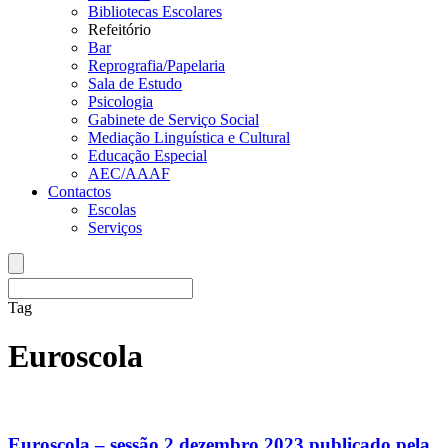
Bibliotecas Escolares
Refeitório
Bar
Reprografia/Papelaria
Sala de Estudo
Psicologia
Gabinete de Serviço Social
Mediação Linguística e Cultural
Educação Especial
AEC/AAAF
Contactos
Escolas
Serviços
Tag
Euroscola
Euroscola – sessão 2 dezembro 2023 publicado pela