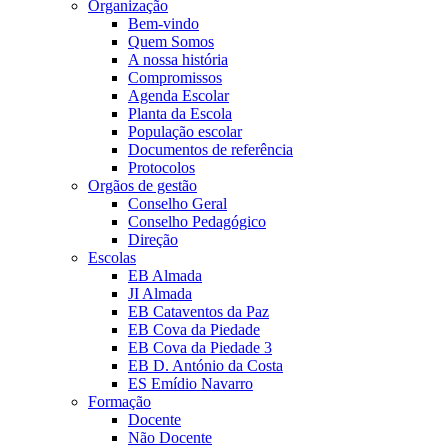
Organização
Bem-vindo
Quem Somos
A nossa história
Compromissos
Agenda Escolar
Planta da Escola
População escolar
Documentos de referência
Protocolos
Orgãos de gestão
Conselho Geral
Conselho Pedagógico
Direção
Escolas
EB Almada
JI Almada
EB Cataventos da Paz
EB Cova da Piedade
EB Cova da Piedade 3
EB D. António da Costa
ES Emídio Navarro
Formação
Docente
Não Docente