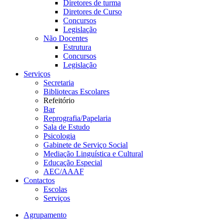
Diretores de turma
Diretores de Curso
Concursos
Legislação
Não Docentes
Estrutura
Concursos
Legislação
Serviços
Secretaria
Bibliotecas Escolares
Refeitório
Bar
Reprografia/Papelaria
Sala de Estudo
Psicologia
Gabinete de Serviço Social
Mediação Linguística e Cultural
Educação Especial
AEC/AAAF
Contactos
Escolas
Serviços
Agrupamento