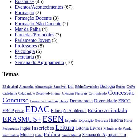
Erasmus+
(45)
Eventos/Acontecimentos
(67)
Formação
(2)
Formação Docente
(3)
Formação Não Docente
(2)
Mar da Palha
(4)
Parcerias/Protocolos
(3)
Parlamento Jovem
(5)
Professores
(8)
Psicologia
(6)
Secretaria
(6)
Semana do Agrupamento
(10)
Temas
Biologia
Bar
25 de abril
Alemanha
Alimentação Saudável
CAPA
BiblioNovidades
Bufete
Concessão
Cidadania
Ciências Naturais
Cidadania e Desenvolvimento
Comunicado
Concurso
Democracia
Diversidade
EBCG
Cursos Profissionais
Dança
EDAC
Ensino Articulado
EBCP
Educação Ambiental
EBCV
ESEN
ERASMUS+
História
Espanha
Exposição
Geologia
Horta
Leitura
Inscrições
Livros
Inglês
Letónia
Pedagógica
Máquinas de Venda
Polónia
Música
Semana do Agrupamento
Natal
Automática
Saúde Mental