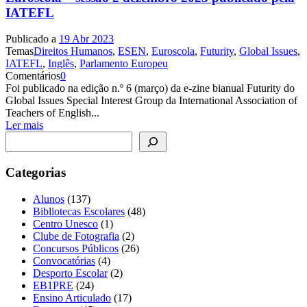
IATEFL
Publicado a
19 Abr 2023
Temas
Direitos Humanos
,
ESEN
,
Euroscola
,
Futurity
,
Global Issues
,
IATEFL
,
Inglês
,
Parlamento Europeu
Comentários
0
Foi publicado na edição n.º 6 (março) da e-zine bianual Futurity do
Global Issues Special Interest Group da International Association of
Teachers of English...
Ler mais
Pesquisar
Categorias
Alunos
(137)
Bibliotecas Escolares
(48)
Centro Unesco
(1)
Clube de Fotografia
(2)
Concursos Públicos
(26)
Convocatórias
(4)
Desporto Escolar
(2)
EB1PRE
(24)
Ensino Articulado
(17)