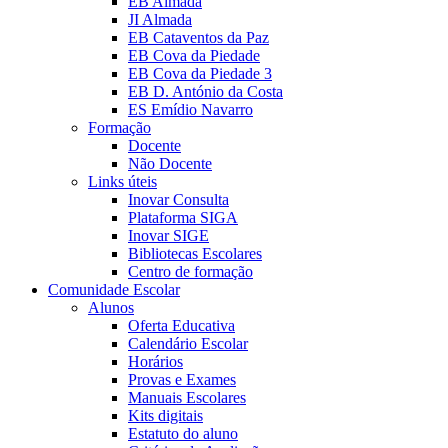
EB Almada
JI Almada
EB Cataventos da Paz
EB Cova da Piedade
EB Cova da Piedade 3
EB D. António da Costa
ES Emídio Navarro
Formação
Docente
Não Docente
Links úteis
Inovar Consulta
Plataforma SIGA
Inovar SIGE
Bibliotecas Escolares
Centro de formação
Comunidade Escolar
Alunos
Oferta Educativa
Calendário Escolar
Horários
Provas e Exames
Manuais Escolares
Kits digitais
Estatuto do aluno