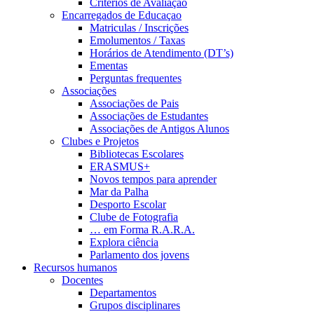
Critérios de Avaliação
Encarregados de Educaçao
Matriculas / Inscrições
Emolumentos / Taxas
Horários de Atendimento (DT’s)
Ementas
Perguntas frequentes
Associações
Associações de Pais
Associações de Estudantes
Associações de Antigos Alunos
Clubes e Projetos
Bibliotecas Escolares
ERASMUS+
Novos tempos para aprender
Mar da Palha
Desporto Escolar
Clube de Fotografia
… em Forma R.A.R.A.
Explora ciência
Parlamento dos jovens
Recursos humanos
Docentes
Departamentos
Grupos disciplinares