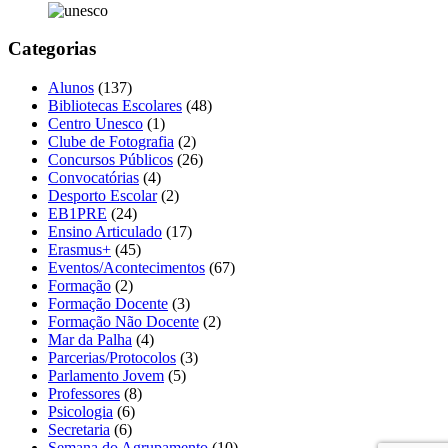
Categorias
Alunos
(137)
Bibliotecas Escolares
(48)
Centro Unesco
(1)
Clube de Fotografia
(2)
Concursos Públicos
(26)
Convocatórias
(4)
Desporto Escolar
(2)
EB1PRE
(24)
Ensino Articulado
(17)
Erasmus+
(45)
Eventos/Acontecimentos
(67)
Formação
(2)
Formação Docente
(3)
Formação Não Docente
(2)
Mar da Palha
(4)
Parcerias/Protocolos
(3)
Parlamento Jovem
(5)
Professores
(8)
Psicologia
(6)
Secretaria
(6)
Semana do Agrupamento
(10)