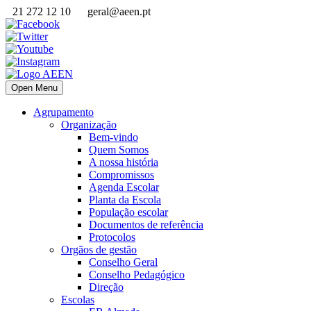
21 272 12 10
geral@aeen.pt
Open Menu
Agrupamento
Organização
Bem-vindo
Quem Somos
A nossa história
Compromissos
Agenda Escolar
Planta da Escola
População escolar
Documentos de referência
Protocolos
Orgãos de gestão
Conselho Geral
Conselho Pedagógico
Direção
Escolas