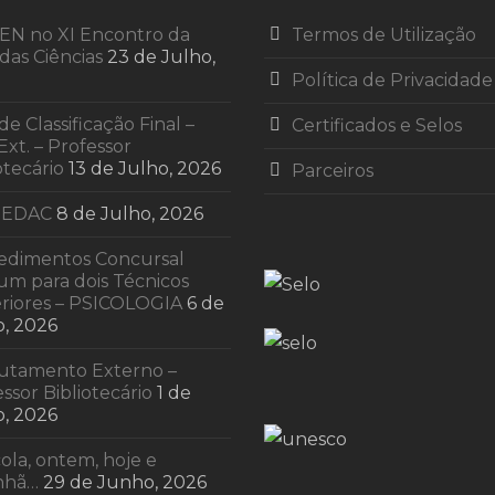
EN no XI Encontro da
Termos de Utilização
das Ciências
23 de Julho,
Política de Privacidade
 de Classificação Final –
Certificados e Selos
Ext. – Professor
otecário
13 de Julho, 2026
Parceiros
 EDAC
8 de Julho, 2026
edimentos Concursal
m para dois Técnicos
riores – PSICOLOGIA
6 de
o, 2026
utamento Externo –
ssor Bibliotecário
1 de
o, 2026
ola, ontem, hoje e
nhã…
29 de Junho, 2026