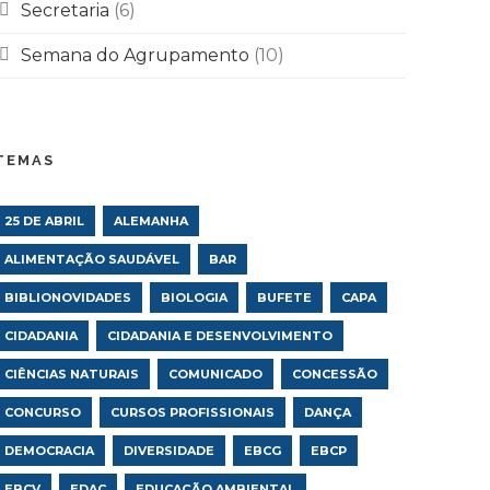
Secretaria
(6)
Semana do Agrupamento
(10)
TEMAS
25 DE ABRIL
ALEMANHA
ALIMENTAÇÃO SAUDÁVEL
BAR
BIBLIONOVIDADES
BIOLOGIA
BUFETE
CAPA
CIDADANIA
CIDADANIA E DESENVOLVIMENTO
CIÊNCIAS NATURAIS
COMUNICADO
CONCESSÃO
CONCURSO
CURSOS PROFISSIONAIS
DANÇA
DEMOCRACIA
DIVERSIDADE
EBCG
EBCP
EBCV
EDAC
EDUCAÇÃO AMBIENTAL