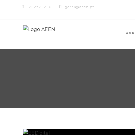
21 272 12 10
geral@aeen.pt
AG