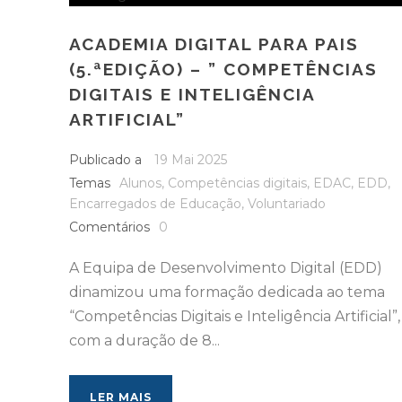
ACADEMIA DIGITAL PARA PAIS
(5.ªEDIÇÃO) – ” COMPETÊNCIAS
DIGITAIS E INTELIGÊNCIA
ARTIFICIAL”
Publicado a
19 Mai 2025
Temas
Alunos
,
Competências digitais
,
EDAC
,
EDD
,
Encarregados de Educação
,
Voluntariado
Comentários
0
A Equipa de Desenvolvimento Digital (EDD)
dinamizou uma formação dedicada ao tema
“Competências Digitais e Inteligência Artificial”,
com a duração de 8...
LER MAIS