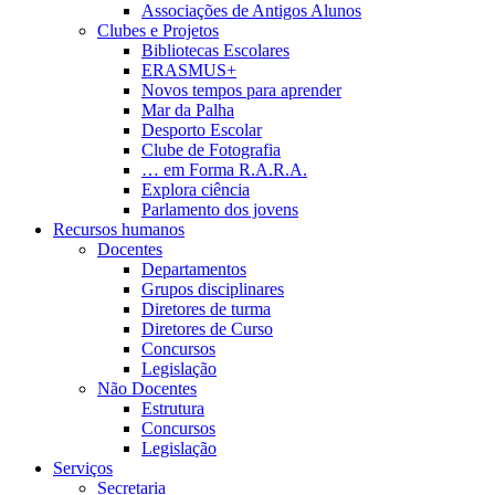
Associações de Antigos Alunos
Clubes e Projetos
Bibliotecas Escolares
ERASMUS+
Novos tempos para aprender
Mar da Palha
Desporto Escolar
Clube de Fotografia
… em Forma R.A.R.A.
Explora ciência
Parlamento dos jovens
Recursos humanos
Docentes
Departamentos
Grupos disciplinares
Diretores de turma
Diretores de Curso
Concursos
Legislação
Não Docentes
Estrutura
Concursos
Legislação
Serviços
Secretaria