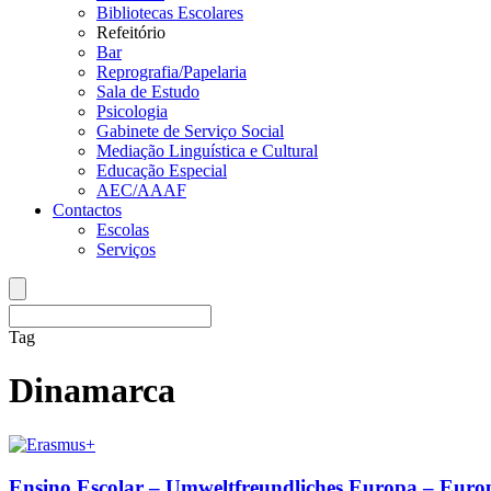
Bibliotecas Escolares
Refeitório
Bar
Reprografia/Papelaria
Sala de Estudo
Psicologia
Gabinete de Serviço Social
Mediação Linguística e Cultural
Educação Especial
AEC/AAAF
Contactos
Escolas
Serviços
Tag
Dinamarca
Ensino Escolar – Umweltfreundliches Europa – Euro