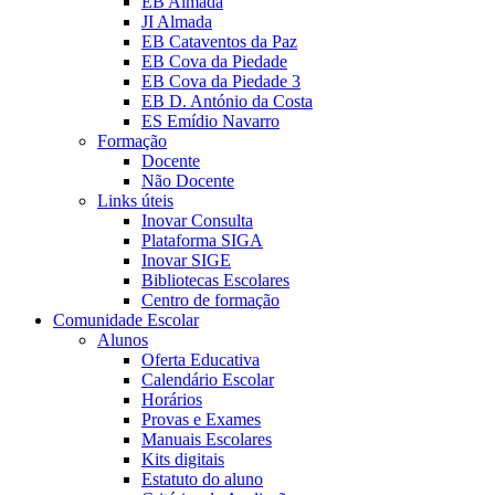
EB Almada
JI Almada
EB Cataventos da Paz
EB Cova da Piedade
EB Cova da Piedade 3
EB D. António da Costa
ES Emídio Navarro
Formação
Docente
Não Docente
Links úteis
Inovar Consulta
Plataforma SIGA
Inovar SIGE
Bibliotecas Escolares
Centro de formação
Comunidade Escolar
Alunos
Oferta Educativa
Calendário Escolar
Horários
Provas e Exames
Manuais Escolares
Kits digitais
Estatuto do aluno