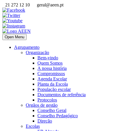
21 272 12 10
geral@aeen.pt
Open Menu
Agrupamento
Organização
Bem-vindo
Quem Somos
A nossa história
Compromissos
Agenda Escolar
Planta da Escola
População escolar
Documentos de referência
Protocolos
Orgãos de gestão
Conselho Geral
Conselho Pedagógico
Direção
Escolas