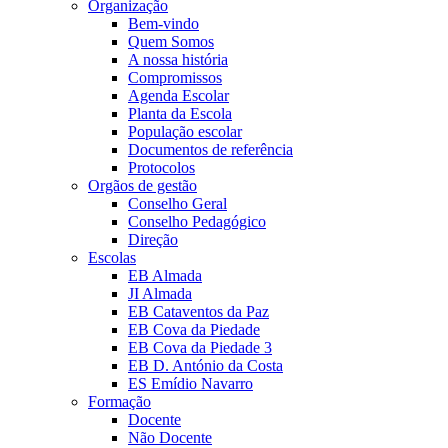
Organização
Bem-vindo
Quem Somos
A nossa história
Compromissos
Agenda Escolar
Planta da Escola
População escolar
Documentos de referência
Protocolos
Orgãos de gestão
Conselho Geral
Conselho Pedagógico
Direção
Escolas
EB Almada
JI Almada
EB Cataventos da Paz
EB Cova da Piedade
EB Cova da Piedade 3
EB D. António da Costa
ES Emídio Navarro
Formação
Docente
Não Docente