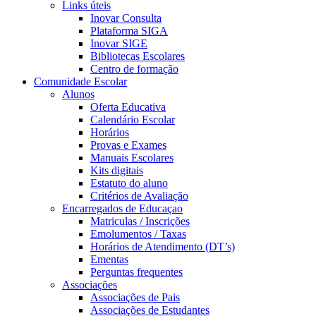
Links úteis
Inovar Consulta
Plataforma SIGA
Inovar SIGE
Bibliotecas Escolares
Centro de formação
Comunidade Escolar
Alunos
Oferta Educativa
Calendário Escolar
Horários
Provas e Exames
Manuais Escolares
Kits digitais
Estatuto do aluno
Critérios de Avaliação
Encarregados de Educaçao
Matriculas / Inscrições
Emolumentos / Taxas
Horários de Atendimento (DT’s)
Ementas
Perguntas frequentes
Associações
Associações de Pais
Associações de Estudantes