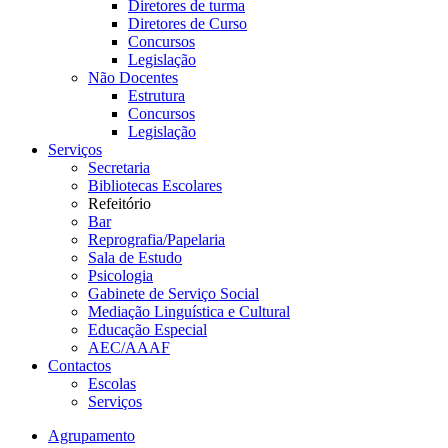
Diretores de turma
Diretores de Curso
Concursos
Legislação
Não Docentes
Estrutura
Concursos
Legislação
Serviços
Secretaria
Bibliotecas Escolares
Refeitório
Bar
Reprografia/Papelaria
Sala de Estudo
Psicologia
Gabinete de Serviço Social
Mediação Linguística e Cultural
Educação Especial
AEC/AAAF
Contactos
Escolas
Serviços
Agrupamento