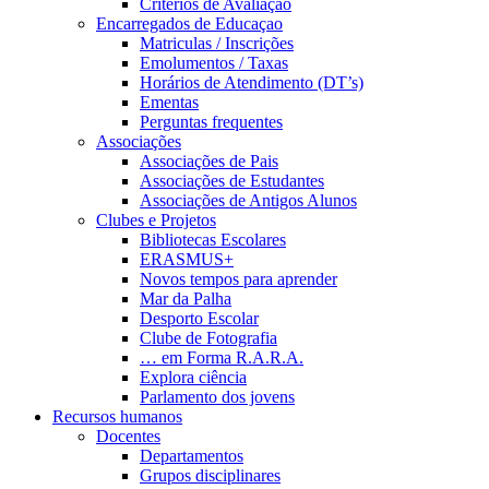
Critérios de Avaliação
Encarregados de Educaçao
Matriculas / Inscrições
Emolumentos / Taxas
Horários de Atendimento (DT’s)
Ementas
Perguntas frequentes
Associações
Associações de Pais
Associações de Estudantes
Associações de Antigos Alunos
Clubes e Projetos
Bibliotecas Escolares
ERASMUS+
Novos tempos para aprender
Mar da Palha
Desporto Escolar
Clube de Fotografia
… em Forma R.A.R.A.
Explora ciência
Parlamento dos jovens
Recursos humanos
Docentes
Departamentos
Grupos disciplinares