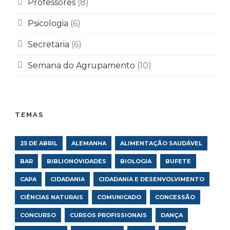
Professores
(8)
Psicologia
(6)
Secretaria
(6)
Semana do Agrupamento
(10)
TEMAS
25 DE ABRIL
ALEMANHA
ALIMENTAÇÃO SAUDÁVEL
BAR
BIBLIONOVIDADES
BIOLOGIA
BUFETE
CAPA
CIDADANIA
CIDADANIA E DESENVOLVIMENTO
CIÊNCIAS NATURAIS
COMUNICADO
CONCESSÃO
CONCURSO
CURSOS PROFISSIONAIS
DANÇA