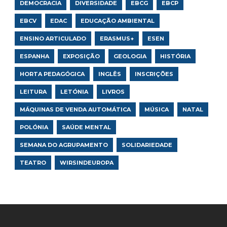
DEMOCRACIA
DIVERSIDADE
EBCG
EBCP
EBCV
EDAC
EDUCAÇÃO AMBIENTAL
ENSINO ARTICULADO
ERASMUS+
ESEN
ESPANHA
EXPOSIÇÃO
GEOLOGIA
HISTÓRIA
HORTA PEDAGÓGICA
INGLÊS
INSCRIÇÕES
LEITURA
LETÓNIA
LIVROS
MÁQUINAS DE VENDA AUTOMÁTICA
MÚSICA
NATAL
POLÓNIA
SAÚDE MENTAL
SEMANA DO AGRUPAMENTO
SOLIDARIEDADE
TEATRO
WIRSINDEUROPA