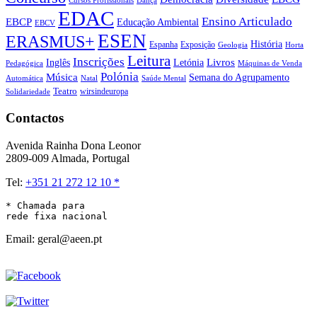
Cursos Profissionais
Dança
EDAC
Ensino Articulado
EBCP
Educação Ambiental
EBCV
ESEN
ERASMUS+
História
Espanha
Exposição
Geologia
Horta
Leitura
Inscrições
Livros
Inglês
Letónia
Pedagógica
Máquinas de Venda
Polónia
Música
Semana do Agrupamento
Natal
Automática
Saúde Mental
Teatro
wirsindeuropa
Solidariedade
Contactos
Avenida Rainha Dona Leonor
2809-009 Almada, Portugal
Tel:
+351 21 272 12 10 *
* Chamada para 

rede fixa nacional
Email: geral@aeen.pt