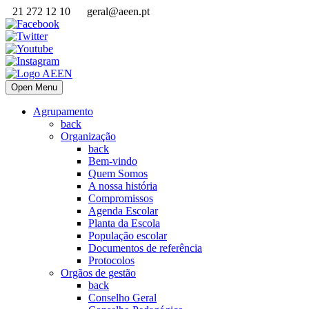
21 272 12 10
geral@aeen.pt
Open Menu
Agrupamento
back
Organização
back
Bem-vindo
Quem Somos
A nossa história
Compromissos
Agenda Escolar
Planta da Escola
População escolar
Documentos de referência
Protocolos
Orgãos de gestão
back
Conselho Geral