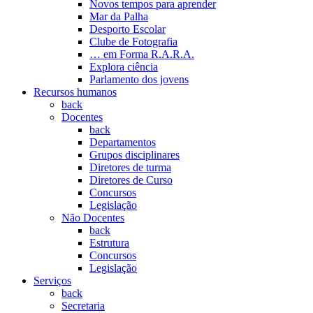
Novos tempos para aprender
Mar da Palha
Desporto Escolar
Clube de Fotografia
… em Forma R.A.R.A.
Explora ciência
Parlamento dos jovens
Recursos humanos
back
Docentes
back
Departamentos
Grupos disciplinares
Diretores de turma
Diretores de Curso
Concursos
Legislação
Não Docentes
back
Estrutura
Concursos
Legislação
Serviços
back
Secretaria