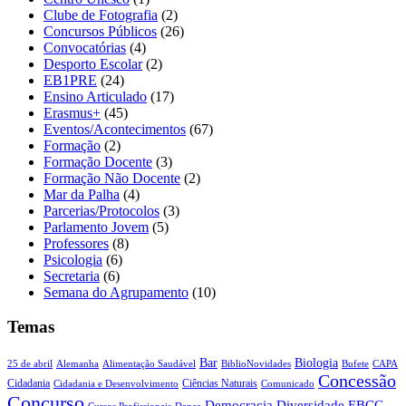
Clube de Fotografia
(2)
Concursos Públicos
(26)
Convocatórias
(4)
Desporto Escolar
(2)
EB1PRE
(24)
Ensino Articulado
(17)
Erasmus+
(45)
Eventos/Acontecimentos
(67)
Formação
(2)
Formação Docente
(3)
Formação Não Docente
(2)
Mar da Palha
(4)
Parcerias/Protocolos
(3)
Parlamento Jovem
(5)
Professores
(8)
Psicologia
(6)
Secretaria
(6)
Semana do Agrupamento
(10)
Temas
Biologia
Bar
25 de abril
Alemanha
Alimentação Saudável
CAPA
BiblioNovidades
Bufete
Concessão
Cidadania
Ciências Naturais
Cidadania e Desenvolvimento
Comunicado
Concurso
Democracia
Diversidade
EBCG