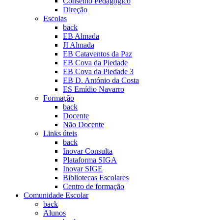
Conselho Pedagógico
Direção
Escolas
back
EB Almada
JI Almada
EB Cataventos da Paz
EB Cova da Piedade
EB Cova da Piedade 3
EB D. António da Costa
ES Emídio Navarro
Formação
back
Docente
Não Docente
Links úteis
back
Inovar Consulta
Plataforma SIGA
Inovar SIGE
Bibliotecas Escolares
Centro de formação
Comunidade Escolar
back
Alunos