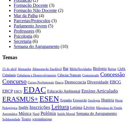
Formação
(2)
Formação Docente
(3)
Formação Não Docente
(2)
Mar da Palha
(4)
Parcerias/Protocolos
(3)
Parlamento Jovem
(5)
Professores
(8)
Psicologia
(6)
Secretaria
(6)
Semana do Agrupamento
(10)
Temas
Biologia
Bar
25 de abril
Alemanha
Alimentação Saudável
CAPA
BiblioNovidades
Bufete
Concessão
Cidadania
Ciências Naturais
Cidadania e Desenvolvimento
Comunicado
Concurso
Democracia
Diversidade
EBCG
Cursos Profissionais
Dança
EDAC
Ensino Articulado
EBCP
Educação Ambiental
EBCV
ESEN
ERASMUS+
História
Espanha
Exposição
Geologia
Horta
Leitura
Inscrições
Livros
Inglês
Letónia
Pedagógica
Máquinas de Venda
Polónia
Música
Semana do Agrupamento
Natal
Automática
Saúde Mental
Teatro
wirsindeuropa
Solidariedade