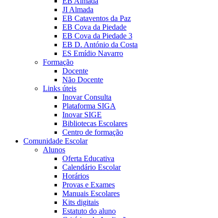
EB Almada
JI Almada
EB Cataventos da Paz
EB Cova da Piedade
EB Cova da Piedade 3
EB D. António da Costa
ES Emídio Navarro
Formação
Docente
Não Docente
Links úteis
Inovar Consulta
Plataforma SIGA
Inovar SIGE
Bibliotecas Escolares
Centro de formação
Comunidade Escolar
Alunos
Oferta Educativa
Calendário Escolar
Horários
Provas e Exames
Manuais Escolares
Kits digitais
Estatuto do aluno