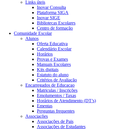
Links úteis
Inovar Consulta
Plataforma SIGA
Inovar SIGE
Bibliotecas Escolares
Centro de formação
Comunidade Escolar
Alunos
Oferta Educativa
Calendário Escolar
Horários
Provas e Exames
Manuais Escolares
Kits digitais
Estatuto do aluno
Critérios de Avaliação
Encarregados de Educaçao
Matriculas / Inscrições
Emolumentos / Taxas
Horários de Atendimento (DT’s)
Ementas
Perguntas frequentes
Associações
Associações de Pais
Associações de Estudantes