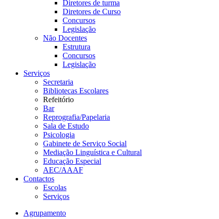
Diretores de turma
Diretores de Curso
Concursos
Legislação
Não Docentes
Estrutura
Concursos
Legislação
Serviços
Secretaria
Bibliotecas Escolares
Refeitório
Bar
Reprografia/Papelaria
Sala de Estudo
Psicologia
Gabinete de Serviço Social
Mediação Linguística e Cultural
Educação Especial
AEC/AAAF
Contactos
Escolas
Serviços
Agrupamento