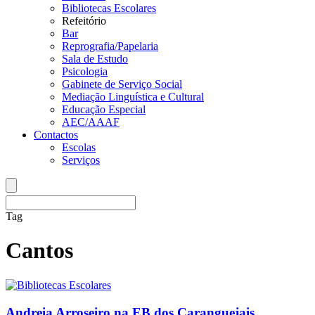
Bibliotecas Escolares
Refeitório
Bar
Reprografia/Papelaria
Sala de Estudo
Psicologia
Gabinete de Serviço Social
Mediação Linguística e Cultural
Educação Especial
AEC/AAAF
Contactos
Escolas
Serviços
Tag
Cantos
Andreia Arroseiro na EB dos Caranguejais