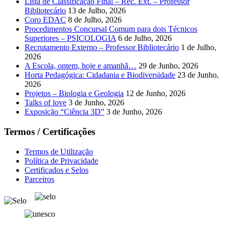
Lista de Classificação Final – Rec. Ext. – Professor
Bibliotecário
13 de Julho, 2026
Coro EDAC
8 de Julho, 2026
Procedimentos Concursal Comum para dois Técnicos
Superiores – PSICOLOGIA
6 de Julho, 2026
Recrutamento Externo – Professor Bibliotecário
1 de Julho,
2026
A Escola, ontem, hoje e amanhã…
29 de Junho, 2026
Horta Pedagógica: Cidadania e Biodiversidade
23 de Junho,
2026
Projetos – Biologia e Geologia
12 de Junho, 2026
Talks of love
3 de Junho, 2026
Exposição “Ciência 3D”
3 de Junho, 2026
Termos / Certificações
Termos de Utilização
Política de Privacidade
Certificados e Selos
Parceiros