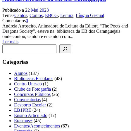
Publicado a
22 Mai 2023
Temas
Cantos
,
Contos
,
EBCG
,
Leitura
,
Língua Gestual
Comentários
0
Andreia Arroseiro, Animadora de Leitura da Editora “The Poets and
Dragons Society”, esteve na biblioteca da EB dos Caranguejais
onde contou, cantou e encantou com...
Ler mais
Pesquisar
Categorias
Alunos
(137)
Bibliotecas Escolares
(48)
Centro Unesco
(1)
Clube de Fotografia
(2)
Concursos Públicos
(26)
Convocatórias
(4)
Desporto Escolar
(2)
EB1PRE
(24)
Ensino Articulado
(17)
Erasmus+
(45)
Eventos/Acontecimentos
(67)