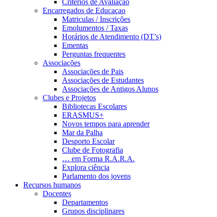
Critérios de Avaliação
Encarregados de Educaçao
Matriculas / Inscrições
Emolumentos / Taxas
Horários de Atendimento (DT’s)
Ementas
Perguntas frequentes
Associações
Associações de Pais
Associações de Estudantes
Associações de Antigos Alunos
Clubes e Projetos
Bibliotecas Escolares
ERASMUS+
Novos tempos para aprender
Mar da Palha
Desporto Escolar
Clube de Fotografia
… em Forma R.A.R.A.
Explora ciência
Parlamento dos jovens
Recursos humanos
Docentes
Departamentos
Grupos disciplinares