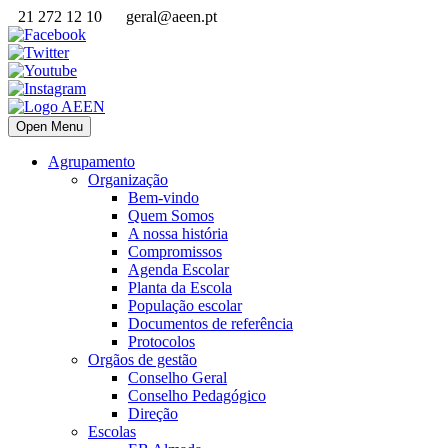
21 272 12 10
geral@aeen.pt
Open Menu
Agrupamento
Organização
Bem-vindo
Quem Somos
A nossa história
Compromissos
Agenda Escolar
Planta da Escola
População escolar
Documentos de referência
Protocolos
Orgãos de gestão
Conselho Geral
Conselho Pedagógico
Direção
Escolas