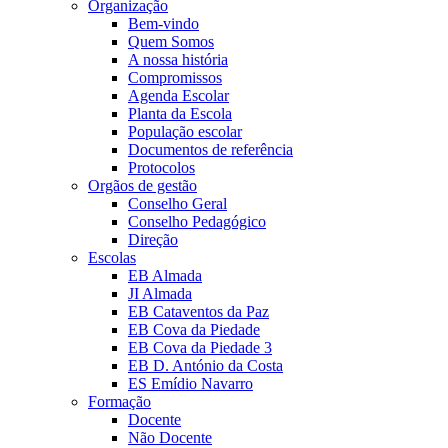
Organização
Bem-vindo
Quem Somos
A nossa história
Compromissos
Agenda Escolar
Planta da Escola
População escolar
Documentos de referência
Protocolos
Orgãos de gestão
Conselho Geral
Conselho Pedagógico
Direção
Escolas
EB Almada
JI Almada
EB Cataventos da Paz
EB Cova da Piedade
EB Cova da Piedade 3
EB D. António da Costa
ES Emídio Navarro
Formação
Docente
Não Docente