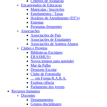
Critérios de Avaliação
Encarregados de Educaçao
Matriculas / Inscrições
Emolumentos / Taxas
Horários de Atendimento (DT’s)
Ementas
Perguntas frequentes
Associações
Associações de Pais
Associações de Estudantes
Associações de Antigos Alunos
Clubes e Projetos
Bibliotecas Escolares
ERASMUS+
Novos tempos para aprender
Mar da Palha
Desporto Escolar
Clube de Fotografia
… em Forma R.A.R.A.
Explora ciência
Parlamento dos jovens
Recursos humanos
Docentes
Departamentos
Grupos disciplinares