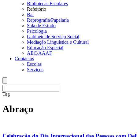
Bibliotecas Escolares
Refeitório
Bar
Reprografia/Papelaria
Sala de Estudo
Psicologia
Gabinete de Serviço Social
Mediação Linguística e Cultural
Educação Especial
AEC/AAAF
Contactos
Escolas
Serviços
Tag
Abraço
Celebração do Dia Internacional das Pessoas com Defi