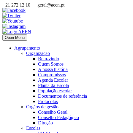
21 272 12 10
geral@aeen.pt
Open Menu
Agrupamento
Organização
Bem-vindo
Quem Somos
A nossa história
Compromissos
Agenda Escolar
Planta da Escola
População escolar
Documentos de referência
Protocolos
Orgãos de gestão
Conselho Geral
Conselho Pedagógico
Direção
Escolas