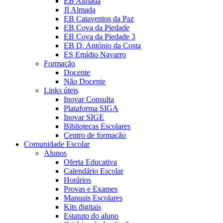
EB Almada
JI Almada
EB Cataventos da Paz
EB Cova da Piedade
EB Cova da Piedade 3
EB D. António da Costa
ES Emídio Navarro
Formação
Docente
Não Docente
Links úteis
Inovar Consulta
Plataforma SIGA
Inovar SIGE
Bibliotecas Escolares
Centro de formação
Comunidade Escolar
Alunos
Oferta Educativa
Calendário Escolar
Horários
Provas e Exames
Manuais Escolares
Kits digitais
Estatuto do aluno