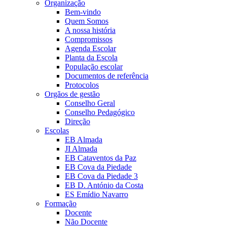
Organização
Bem-vindo
Quem Somos
A nossa história
Compromissos
Agenda Escolar
Planta da Escola
População escolar
Documentos de referência
Protocolos
Orgãos de gestão
Conselho Geral
Conselho Pedagógico
Direção
Escolas
EB Almada
JI Almada
EB Cataventos da Paz
EB Cova da Piedade
EB Cova da Piedade 3
EB D. António da Costa
ES Emídio Navarro
Formação
Docente
Não Docente