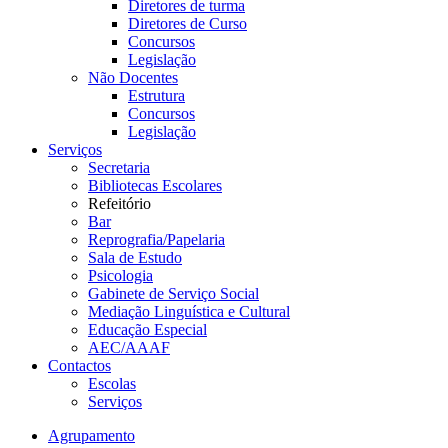
Diretores de turma
Diretores de Curso
Concursos
Legislação
Não Docentes
Estrutura
Concursos
Legislação
Serviços
Secretaria
Bibliotecas Escolares
Refeitório
Bar
Reprografia/Papelaria
Sala de Estudo
Psicologia
Gabinete de Serviço Social
Mediação Linguística e Cultural
Educação Especial
AEC/AAAF
Contactos
Escolas
Serviços
Agrupamento