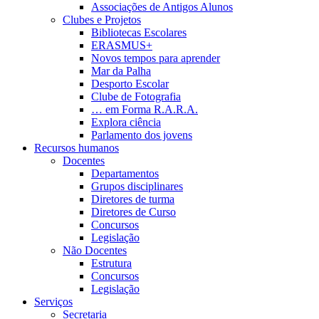
Associações de Antigos Alunos
Clubes e Projetos
Bibliotecas Escolares
ERASMUS+
Novos tempos para aprender
Mar da Palha
Desporto Escolar
Clube de Fotografia
… em Forma R.A.R.A.
Explora ciência
Parlamento dos jovens
Recursos humanos
Docentes
Departamentos
Grupos disciplinares
Diretores de turma
Diretores de Curso
Concursos
Legislação
Não Docentes
Estrutura
Concursos
Legislação
Serviços
Secretaria