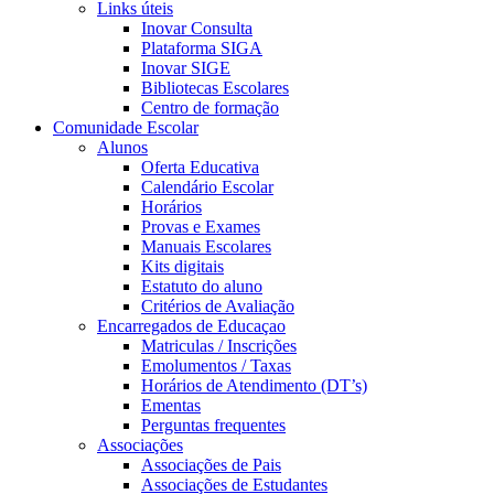
Links úteis
Inovar Consulta
Plataforma SIGA
Inovar SIGE
Bibliotecas Escolares
Centro de formação
Comunidade Escolar
Alunos
Oferta Educativa
Calendário Escolar
Horários
Provas e Exames
Manuais Escolares
Kits digitais
Estatuto do aluno
Critérios de Avaliação
Encarregados de Educaçao
Matriculas / Inscrições
Emolumentos / Taxas
Horários de Atendimento (DT’s)
Ementas
Perguntas frequentes
Associações
Associações de Pais
Associações de Estudantes