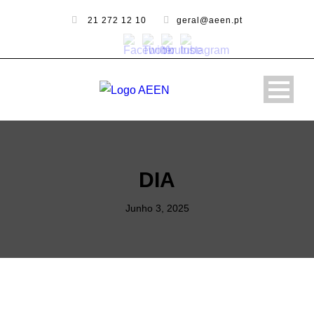
21 272 12 10
geral@aeen.pt
DIA
Junho 3, 2025