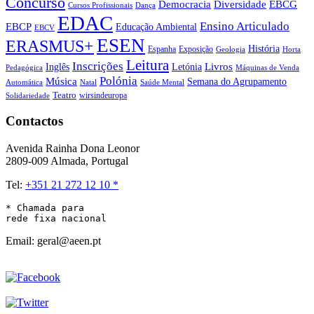
Concurso
Democracia
Diversidade
EBCG
Cursos Profissionais
Dança
EDAC
Ensino Articulado
EBCP
Educação Ambiental
EBCV
ESEN
ERASMUS+
História
Espanha
Exposição
Geologia
Horta
Leitura
Inscrições
Livros
Inglês
Letónia
Pedagógica
Máquinas de Venda
Polónia
Música
Semana do Agrupamento
Natal
Automática
Saúde Mental
Teatro
wirsindeuropa
Solidariedade
Contactos
Avenida Rainha Dona Leonor
2809-009 Almada, Portugal
Tel:
+351 21 272 12 10 *
* Chamada para 

rede fixa nacional
Email: geral@aeen.pt