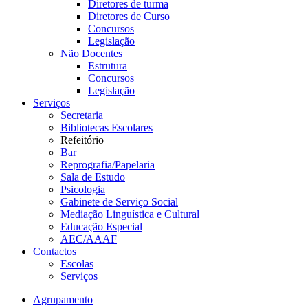
Diretores de turma
Diretores de Curso
Concursos
Legislação
Não Docentes
Estrutura
Concursos
Legislação
Serviços
Secretaria
Bibliotecas Escolares
Refeitório
Bar
Reprografia/Papelaria
Sala de Estudo
Psicologia
Gabinete de Serviço Social
Mediação Linguística e Cultural
Educação Especial
AEC/AAAF
Contactos
Escolas
Serviços
Agrupamento