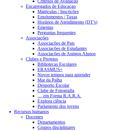
Critérios de Avaliação
Encarregados de Educaçao
Matriculas / Inscrições
Emolumentos / Taxas
Horários de Atendimento (DT’s)
Ementas
Perguntas frequentes
Associações
Associações de Pais
Associações de Estudantes
Associações de Antigos Alunos
Clubes e Projetos
Bibliotecas Escolares
ERASMUS+
Novos tempos para aprender
Mar da Palha
Desporto Escolar
Clube de Fotografia
… em Forma R.A.R.A.
Explora ciência
Parlamento dos jovens
Recursos humanos
Docentes
Departamentos
Grupos disciplinares