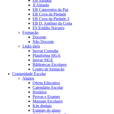
EB Almada
JI Almada
EB Cataventos da Paz
EB Cova da Piedade
EB Cova da Piedade 3
EB D. António da Costa
ES Emídio Navarro
Formação
Docente
Não Docente
Links úteis
Inovar Consulta
Plataforma SIGA
Inovar SIGE
Bibliotecas Escolares
Centro de formação
Comunidade Escolar
Alunos
Oferta Educativa
Calendário Escolar
Horários
Provas e Exames
Manuais Escolares
Kits digitais
Estatuto do aluno