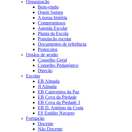
Organização
Bem-vindo
Quem Somos
A nossa história
Compromissos
Agenda Escolar
Planta da Escola
População escolar
Documentos de referência
Protocolos
Orgãos de gestão
Conselho Geral
Conselho Pedagógico
Direção
Escolas
EB Almada
JI Almada
EB Cataventos da Paz
EB Cova da Piedade
EB Cova da Piedade 3
EB D. António da Costa
ES Emídio Navarro
Formação
Docente
Não Docente