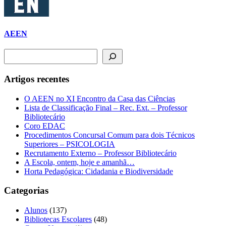
AEEN
Pesquisar
Artigos recentes
O AEEN no XI Encontro da Casa das Ciências
Lista de Classificação Final – Rec. Ext. – Professor
Bibliotecário
Coro EDAC
Procedimentos Concursal Comum para dois Técnicos
Superiores – PSICOLOGIA
Recrutamento Externo – Professor Bibliotecário
A Escola, ontem, hoje e amanhã…
Horta Pedagógica: Cidadania e Biodiversidade
Categorias
Alunos
(137)
Bibliotecas Escolares
(48)