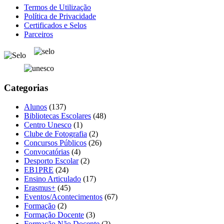
Termos de Utilização
Política de Privacidade
Certificados e Selos
Parceiros
Categorias
Alunos
(137)
Bibliotecas Escolares
(48)
Centro Unesco
(1)
Clube de Fotografia
(2)
Concursos Públicos
(26)
Convocatórias
(4)
Desporto Escolar
(2)
EB1PRE
(24)
Ensino Articulado
(17)
Erasmus+
(45)
Eventos/Acontecimentos
(67)
Formação
(2)
Formação Docente
(3)
Formação Não Docente
(2)