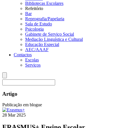
Bibliotecas Escolares
Refeitório
Bar
Reprografia/Papelaria
Sala de Estudo
Psicologia
Gabinete de Serviço Social
Mediação Linguística e Cultural
Educação Especial
AEC/AAAF
Contactos
Escolas
Serviços
Artigo
Publicação em blogue
28
Mar
2025
ERASMUS+ Ensino Escolar