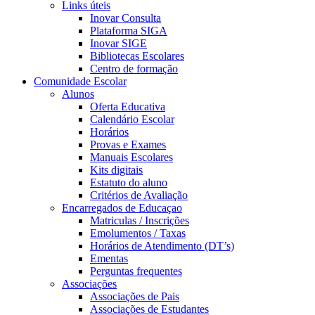
Links úteis
Inovar Consulta
Plataforma SIGA
Inovar SIGE
Bibliotecas Escolares
Centro de formação
Comunidade Escolar
Alunos
Oferta Educativa
Calendário Escolar
Horários
Provas e Exames
Manuais Escolares
Kits digitais
Estatuto do aluno
Critérios de Avaliação
Encarregados de Educaçao
Matriculas / Inscrições
Emolumentos / Taxas
Horários de Atendimento (DT’s)
Ementas
Perguntas frequentes
Associações
Associações de Pais
Associações de Estudantes