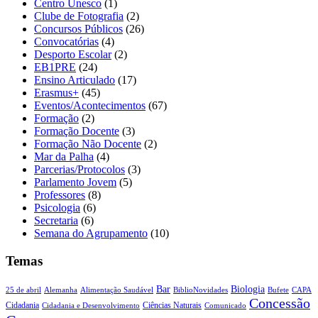
Centro Unesco
(1)
Clube de Fotografia
(2)
Concursos Públicos
(26)
Convocatórias
(4)
Desporto Escolar
(2)
EB1PRE
(24)
Ensino Articulado
(17)
Erasmus+
(45)
Eventos/Acontecimentos
(67)
Formação
(2)
Formação Docente
(3)
Formação Não Docente
(2)
Mar da Palha
(4)
Parcerias/Protocolos
(3)
Parlamento Jovem
(5)
Professores
(8)
Psicologia
(6)
Secretaria
(6)
Semana do Agrupamento
(10)
Temas
Biologia
Bar
25 de abril
Alemanha
Alimentação Saudável
CAPA
BiblioNovidades
Bufete
Concessão
Cidadania
Ciências Naturais
Cidadania e Desenvolvimento
Comunicado