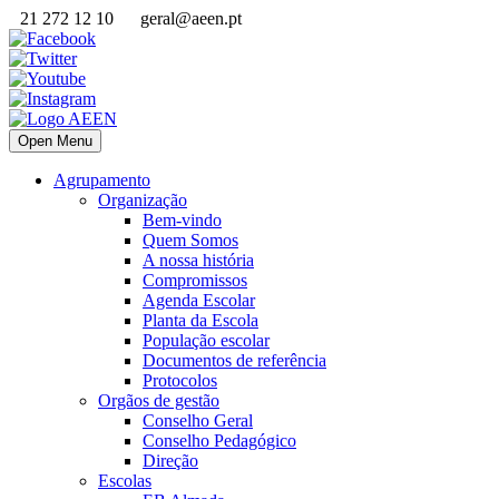
21 272 12 10
geral@aeen.pt
Open Menu
Agrupamento
Organização
Bem-vindo
Quem Somos
A nossa história
Compromissos
Agenda Escolar
Planta da Escola
População escolar
Documentos de referência
Protocolos
Orgãos de gestão
Conselho Geral
Conselho Pedagógico
Direção
Escolas