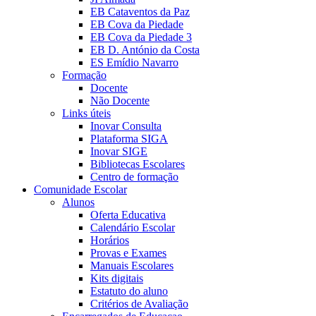
EB Cataventos da Paz
EB Cova da Piedade
EB Cova da Piedade 3
EB D. António da Costa
ES Emídio Navarro
Formação
Docente
Não Docente
Links úteis
Inovar Consulta
Plataforma SIGA
Inovar SIGE
Bibliotecas Escolares
Centro de formação
Comunidade Escolar
Alunos
Oferta Educativa
Calendário Escolar
Horários
Provas e Exames
Manuais Escolares
Kits digitais
Estatuto do aluno
Critérios de Avaliação