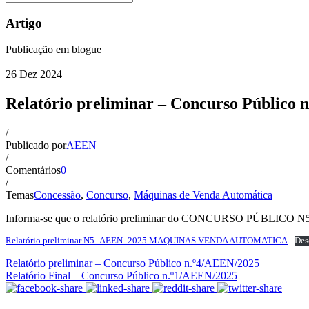
Artigo
Publicação em blogue
26
Dez
2024
Relatório preliminar – Concurso Público 
/
Publicado por
AEEN
/
Comentários
0
/
Temas
Concessão
,
Concurso
,
Máquinas de Venda Automática
Informa-se que o relatório preliminar do CONCURSO PÚBLICO N5/
Relatório preliminar N5_AEEN_2025 MAQUINAS VENDA AUTOMATICA
Des
Relatório preliminar – Concurso Público n.º4/AEEN/2025
Relatório Final – Concurso Público n.º1/AEEN/2025