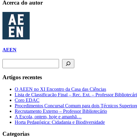
Acerca do autor
AEEN
Pesquisar
Artigos recentes
O AEEN no XI Encontro da Casa das Ciências
Lista de Classificação Final – Rec. Ext. – Professor Bibliotecár
Coro EDAC
Procedimentos Concursal Comum para dois Técnicos Superi
Recrutamento Externo – Professor Bibliotecário
A Escola, ontem, hoje e amanhã…
Horta Pedagógica: Cidadania e Biodiversidade
Categorias