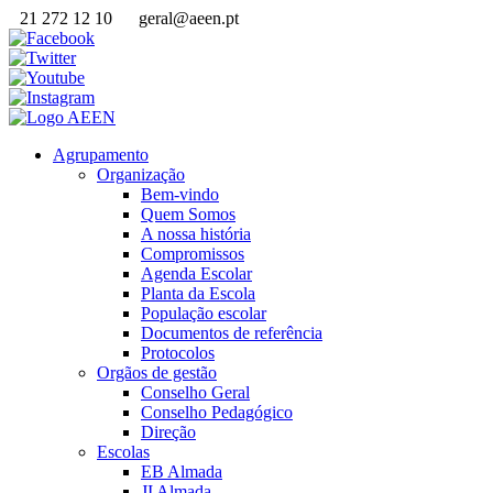
21 272 12 10
geral@aeen.pt
Agrupamento
Organização
Bem-vindo
Quem Somos
A nossa história
Compromissos
Agenda Escolar
Planta da Escola
População escolar
Documentos de referência
Protocolos
Orgãos de gestão
Conselho Geral
Conselho Pedagógico
Direção
Escolas
EB Almada
JI Almada