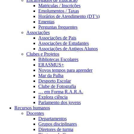
Encarregados de Educaçao
Matriculas / Inscrições
Emolumentos / Taxas
Horários de Atendimento (DT’s)
Ementas
Perguntas frequentes
Associações
Associações de Pais
Associações de Estudantes
Associações de Antigos Alunos
Clubes e Projetos
Bibliotecas Escolares
ERASMUS+
Novos tempos para aprender
Mar da Palha
Desporto Escolar
Clube de Fotografia
… em Forma R.A.R.A.
Explora ciência
Parlamento dos jovens
Recursos humanos
Docentes
Departamentos
Grupos disciplinares
Diretores de turma