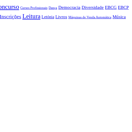
oncurso
Democracia
Diversidade
EBCG
EBCP
Cursos Profissionais
Dança
Leitura
Inscrições
Livros
Música
Letónia
Máquinas de Venda Automática