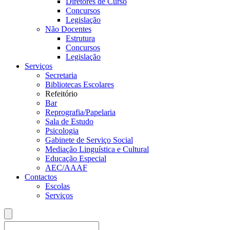
Diretores de Curso
Concursos
Legislação
Não Docentes
Estrutura
Concursos
Legislação
Serviços
Secretaria
Bibliotecas Escolares
Refeitório
Bar
Reprografia/Papelaria
Sala de Estudo
Psicologia
Gabinete de Serviço Social
Mediação Linguística e Cultural
Educação Especial
AEC/AAAF
Contactos
Escolas
Serviços