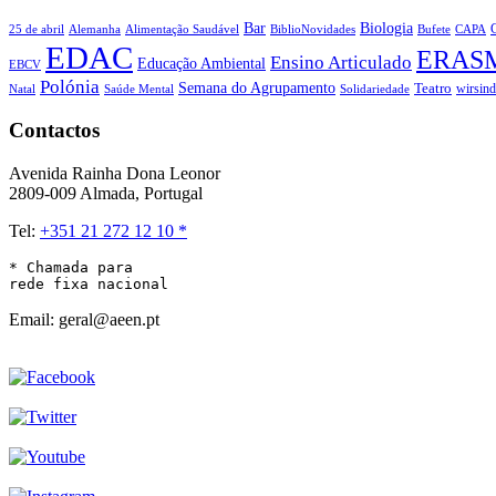
Biologia
Bar
25 de abril
Alemanha
Alimentação Saudável
CAPA
BiblioNovidades
Bufete
EDAC
ERAS
Ensino Articulado
Educação Ambiental
EBCV
Polónia
Semana do Agrupamento
Teatro
wirsin
Natal
Solidariedade
Saúde Mental
Contactos
Avenida Rainha Dona Leonor
2809-009 Almada, Portugal
Tel:
+351 21 272 12 10 *
* Chamada para 

rede fixa nacional
Email: geral@aeen.pt