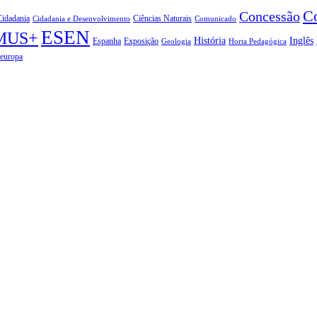
C
Concessão
Cidadania
Ciências Naturais
Cidadania e Desenvolvimento
Comunicado
ESEN
MUS+
História
Inglês
Espanha
Exposição
Geologia
Horta Pedagógica
deuropa