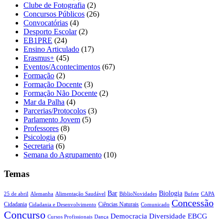
Clube de Fotografia
(2)
Concursos Públicos
(26)
Convocatórias
(4)
Desporto Escolar
(2)
EB1PRE
(24)
Ensino Articulado
(17)
Erasmus+
(45)
Eventos/Acontecimentos
(67)
Formação
(2)
Formação Docente
(3)
Formação Não Docente
(2)
Mar da Palha
(4)
Parcerias/Protocolos
(3)
Parlamento Jovem
(5)
Professores
(8)
Psicologia
(6)
Secretaria
(6)
Semana do Agrupamento
(10)
Temas
Biologia
Bar
25 de abril
Alemanha
Alimentação Saudável
CAPA
BiblioNovidades
Bufete
Concessão
Cidadania
Ciências Naturais
Cidadania e Desenvolvimento
Comunicado
Concurso
Democracia
Diversidade
EBCG
Cursos Profissionais
Dança