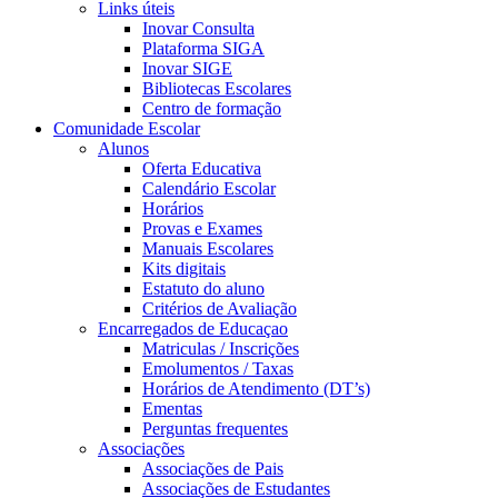
Links úteis
Inovar Consulta
Plataforma SIGA
Inovar SIGE
Bibliotecas Escolares
Centro de formação
Comunidade Escolar
Alunos
Oferta Educativa
Calendário Escolar
Horários
Provas e Exames
Manuais Escolares
Kits digitais
Estatuto do aluno
Critérios de Avaliação
Encarregados de Educaçao
Matriculas / Inscrições
Emolumentos / Taxas
Horários de Atendimento (DT’s)
Ementas
Perguntas frequentes
Associações
Associações de Pais
Associações de Estudantes