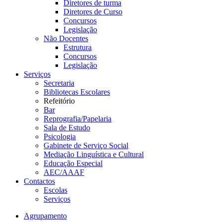
Diretores de turma
Diretores de Curso
Concursos
Legislação
Não Docentes
Estrutura
Concursos
Legislação
Serviços
Secretaria
Bibliotecas Escolares
Refeitório
Bar
Reprografia/Papelaria
Sala de Estudo
Psicologia
Gabinete de Serviço Social
Mediação Linguística e Cultural
Educação Especial
AEC/AAAF
Contactos
Escolas
Serviços
Agrupamento