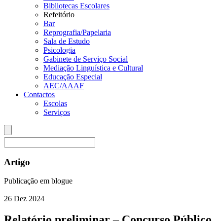
Bibliotecas Escolares
Refeitório
Bar
Reprografia/Papelaria
Sala de Estudo
Psicologia
Gabinete de Serviço Social
Mediação Linguística e Cultural
Educação Especial
AEC/AAAF
Contactos
Escolas
Serviços
Artigo
Publicação em blogue
26
Dez
2024
Relatório preliminar – Concurso Público