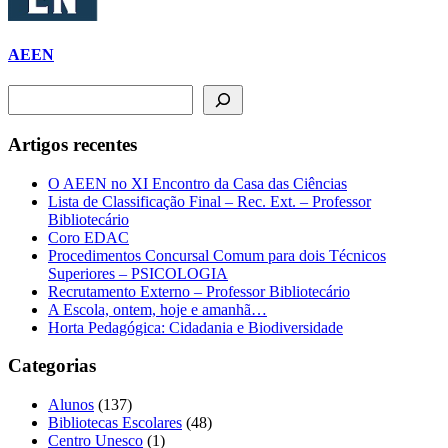
AEEN
Pesquisar
Artigos recentes
O AEEN no XI Encontro da Casa das Ciências
Lista de Classificação Final – Rec. Ext. – Professor
Bibliotecário
Coro EDAC
Procedimentos Concursal Comum para dois Técnicos
Superiores – PSICOLOGIA
Recrutamento Externo – Professor Bibliotecário
A Escola, ontem, hoje e amanhã…
Horta Pedagógica: Cidadania e Biodiversidade
Categorias
Alunos
(137)
Bibliotecas Escolares
(48)
Centro Unesco
(1)