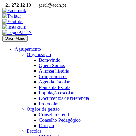
21 272 12 10
geral@aeen.pt
Open Menu
Agrupamento
Organização
Bem-vindo
Quem Somos
A nossa história
Compromissos
Agenda Escolar
Planta da Escola
População escolar
Documentos de referência
Protocolos
Orgãos de gestão
Conselho Geral
Conselho Pedagógico
Direção
Escolas