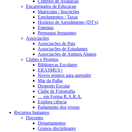
Critérios de Avaliação
Encarregados de Educaçao
Matriculas / Inscrições
Emolumentos / Taxas
Horários de Atendimento (DT’s)
Ementas
Perguntas frequentes
Associações
Associações de Pais
Associações de Estudantes
Associações de Antigos Alunos
Clubes e Projetos
Bibliotecas Escolares
ERASMUS+
Novos tempos para aprender
Mar da Palha
Desporto Escolar
Clube de Fotografia
… em Forma R.A.R.A.
Explora ciência
Parlamento dos jovens
Recursos humanos
Docentes
Departamentos
Grupos disciplinares