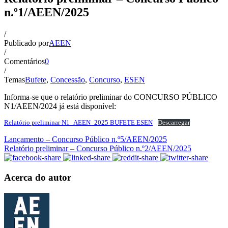
n.º1/AEEN/2025
/
Publicado por
AEEN
/
Comentários
0
/
Temas
Bufete
,
Concessão
,
Concurso
,
ESEN
Informa-se que o relatório preliminar do CONCURSO PÚBLICO
N1/AEEN/2024 já está disponível:
Relatório preliminar N1_AEEN_2025 BUFETE ESEN
Descarregar
Lançamento – Concurso Público n.º5/AEEN/2025
Relatório preliminar – Concurso Público n.º2/AEEN/2025
Acerca do autor