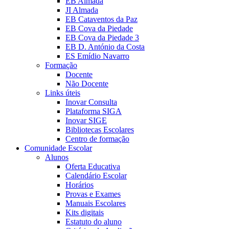
EB Almada
JI Almada
EB Cataventos da Paz
EB Cova da Piedade
EB Cova da Piedade 3
EB D. António da Costa
ES Emídio Navarro
Formação
Docente
Não Docente
Links úteis
Inovar Consulta
Plataforma SIGA
Inovar SIGE
Bibliotecas Escolares
Centro de formação
Comunidade Escolar
Alunos
Oferta Educativa
Calendário Escolar
Horários
Provas e Exames
Manuais Escolares
Kits digitais
Estatuto do aluno