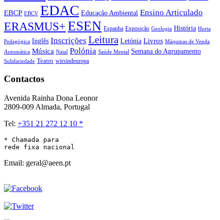
EDAC
Ensino Articulado
EBCP
Educação Ambiental
EBCV
ESEN
ERASMUS+
História
Espanha
Exposição
Geologia
Horta
Leitura
Inscrições
Livros
Inglês
Letónia
Pedagógica
Máquinas de Venda
Polónia
Música
Semana do Agrupamento
Natal
Automática
Saúde Mental
Teatro
wirsindeuropa
Solidariedade
Contactos
Avenida Rainha Dona Leonor
2809-009 Almada, Portugal
Tel:
+351 21 272 12 10 *
* Chamada para 

rede fixa nacional
Email: geral@aeen.pt