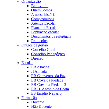
Organização
Bem-vindo
Quem Somos
A nossa história
Compromissos
Agenda Escolar
Planta da Escola
População escolar
Documentos de referência
Protocolos
Orgãos de gestão
Conselho Geral
Conselho Pedagógico
Direção
Escolas
EB Almada
JI Almada
EB Cataventos da Paz
EB Cova da Piedade
EB Cova da Piedade 3
EB D. António da Costa
ES Emídio Navarro
Formação
Docente
Não Docente