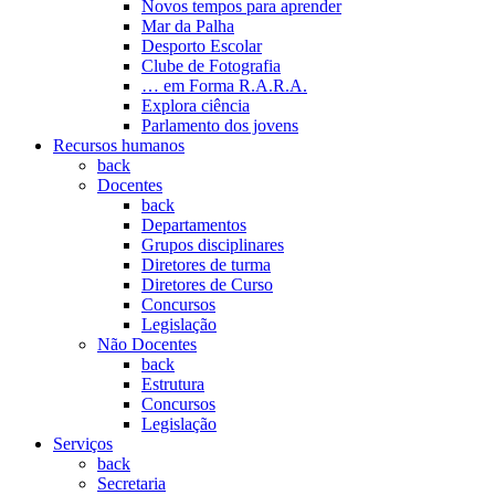
Novos tempos para aprender
Mar da Palha
Desporto Escolar
Clube de Fotografia
… em Forma R.A.R.A.
Explora ciência
Parlamento dos jovens
Recursos humanos
back
Docentes
back
Departamentos
Grupos disciplinares
Diretores de turma
Diretores de Curso
Concursos
Legislação
Não Docentes
back
Estrutura
Concursos
Legislação
Serviços
back
Secretaria