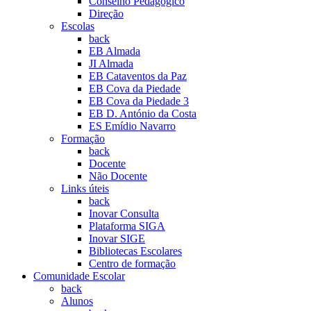
Conselho Pedagógico
Direção
Escolas
back
EB Almada
JI Almada
EB Cataventos da Paz
EB Cova da Piedade
EB Cova da Piedade 3
EB D. António da Costa
ES Emídio Navarro
Formação
back
Docente
Não Docente
Links úteis
back
Inovar Consulta
Plataforma SIGA
Inovar SIGE
Bibliotecas Escolares
Centro de formação
Comunidade Escolar
back
Alunos