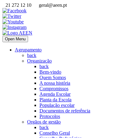
21 272 12 10
geral@aeen.pt
Open Menu
Agrupamento
back
Organização
back
Bem-vindo
Quem Somos
A nossa história
Compromissos
Agenda Escolar
Planta da Escola
População escolar
Documentos de referência
Protocolos
Orgãos de gestão
back
Conselho Geral