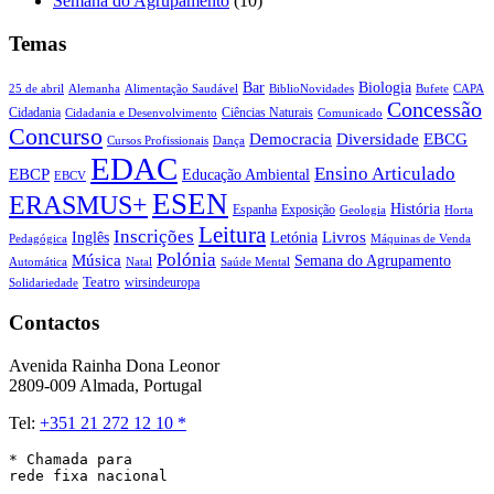
Semana do Agrupamento
(10)
Temas
Biologia
Bar
25 de abril
Alemanha
Alimentação Saudável
CAPA
BiblioNovidades
Bufete
Concessão
Cidadania
Ciências Naturais
Cidadania e Desenvolvimento
Comunicado
Concurso
Democracia
Diversidade
EBCG
Cursos Profissionais
Dança
EDAC
Ensino Articulado
EBCP
Educação Ambiental
EBCV
ESEN
ERASMUS+
História
Espanha
Exposição
Geologia
Horta
Leitura
Inscrições
Livros
Inglês
Letónia
Pedagógica
Máquinas de Venda
Polónia
Música
Semana do Agrupamento
Natal
Automática
Saúde Mental
Teatro
wirsindeuropa
Solidariedade
Contactos
Avenida Rainha Dona Leonor
2809-009 Almada, Portugal
Tel:
+351 21 272 12 10 *
* Chamada para 

rede fixa nacional