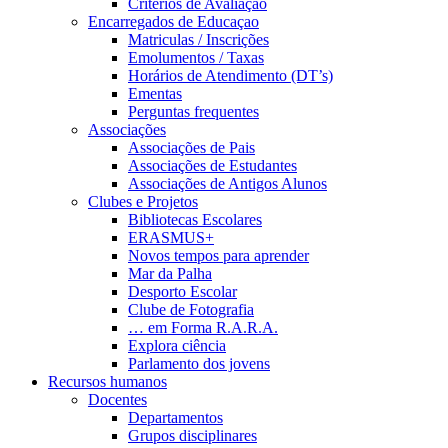
Critérios de Avaliação
Encarregados de Educaçao
Matriculas / Inscrições
Emolumentos / Taxas
Horários de Atendimento (DT’s)
Ementas
Perguntas frequentes
Associações
Associações de Pais
Associações de Estudantes
Associações de Antigos Alunos
Clubes e Projetos
Bibliotecas Escolares
ERASMUS+
Novos tempos para aprender
Mar da Palha
Desporto Escolar
Clube de Fotografia
… em Forma R.A.R.A.
Explora ciência
Parlamento dos jovens
Recursos humanos
Docentes
Departamentos
Grupos disciplinares