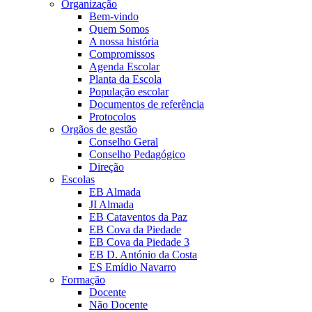
Organização
Bem-vindo
Quem Somos
A nossa história
Compromissos
Agenda Escolar
Planta da Escola
População escolar
Documentos de referência
Protocolos
Orgãos de gestão
Conselho Geral
Conselho Pedagógico
Direção
Escolas
EB Almada
JI Almada
EB Cataventos da Paz
EB Cova da Piedade
EB Cova da Piedade 3
EB D. António da Costa
ES Emídio Navarro
Formação
Docente
Não Docente