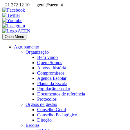
21 272 12 10
geral@aeen.pt
Open Menu
Agrupamento
Organização
Bem-vindo
Quem Somos
A nossa história
Compromissos
Agenda Escolar
Planta da Escola
População escolar
Documentos de referência
Protocolos
Orgãos de gestão
Conselho Geral
Conselho Pedagógico
Direção
Escolas