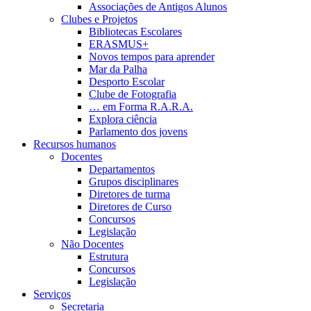
Associações de Antigos Alunos
Clubes e Projetos
Bibliotecas Escolares
ERASMUS+
Novos tempos para aprender
Mar da Palha
Desporto Escolar
Clube de Fotografia
… em Forma R.A.R.A.
Explora ciência
Parlamento dos jovens
Recursos humanos
Docentes
Departamentos
Grupos disciplinares
Diretores de turma
Diretores de Curso
Concursos
Legislação
Não Docentes
Estrutura
Concursos
Legislação
Serviços
Secretaria