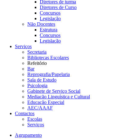
Diretores de turma
Diretores de Curso
Concursos
Legislação
Não Docentes
Estrutura
Concursos
Legislação
Serviços
Secretaria
Bibliotecas Escolares
Refeitório
Bar
Reprografia/Papelaria
Sala de Estudo
Psicologia
Gabinete de Serviço Social
Mediação Linguística e Cultural
Educação Especial
AEC/AAAF
Contactos
Escolas
Serviços
Agrupamento