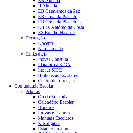
EB Almada
JI Almada
EB Cataventos da Paz
EB Cova da Piedade
EB Cova da Piedade 3
EB D. António da Costa
ES Emídio Navarro
Formação
Docente
Não Docente
Links úteis
Inovar Consulta
Plataforma SIGA
Inovar SIGE
Bibliotecas Escolares
Centro de formação
Comunidade Escolar
Alunos
Oferta Educativa
Calendário Escolar
Horários
Provas e Exames
Manuais Escolares
Kits digitais
Estatuto do aluno