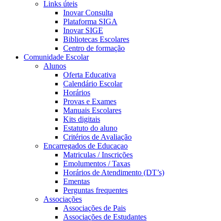
Links úteis
Inovar Consulta
Plataforma SIGA
Inovar SIGE
Bibliotecas Escolares
Centro de formação
Comunidade Escolar
Alunos
Oferta Educativa
Calendário Escolar
Horários
Provas e Exames
Manuais Escolares
Kits digitais
Estatuto do aluno
Critérios de Avaliação
Encarregados de Educaçao
Matriculas / Inscrições
Emolumentos / Taxas
Horários de Atendimento (DT’s)
Ementas
Perguntas frequentes
Associações
Associações de Pais
Associações de Estudantes