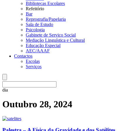
Bibliotecas Escolares
Refeitório
Bar
Reprografia/Papelaria
Sala de Estudo
Psicologia
Gabinete de Serviço Social
Mediação Linguística e Cultural
Educação Especial
AEC/AAAF
Contactos
Escolas
Serviços
dia
Outubro 28, 2024
Palestra – A Física da Gravidade e dos Satélites