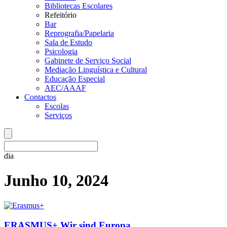
Bibliotecas Escolares
Refeitório
Bar
Reprografia/Papelaria
Sala de Estudo
Psicologia
Gabinete de Serviço Social
Mediação Linguística e Cultural
Educação Especial
AEC/AAAF
Contactos
Escolas
Serviços
dia
Junho 10, 2024
ERASMUS+ Wir sind Europa