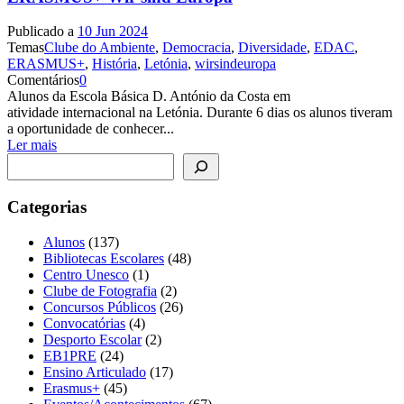
Publicado a
10 Jun 2024
Temas
Clube do Ambiente
,
Democracia
,
Diversidade
,
EDAC
,
ERASMUS+
,
História
,
Letónia
,
wirsindeuropa
Comentários
0
Alunos da Escola Básica D. António da Costa em
atividade internacional na Letónia. Durante 6 dias os alunos tiveram
a oportunidade de conhecer...
Ler mais
Pesquisar
Categorias
Alunos
(137)
Bibliotecas Escolares
(48)
Centro Unesco
(1)
Clube de Fotografia
(2)
Concursos Públicos
(26)
Convocatórias
(4)
Desporto Escolar
(2)
EB1PRE
(24)
Ensino Articulado
(17)
Erasmus+
(45)