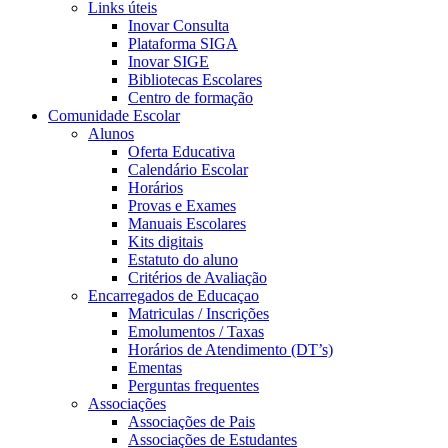
Links úteis
Inovar Consulta
Plataforma SIGA
Inovar SIGE
Bibliotecas Escolares
Centro de formação
Comunidade Escolar
Alunos
Oferta Educativa
Calendário Escolar
Horários
Provas e Exames
Manuais Escolares
Kits digitais
Estatuto do aluno
Critérios de Avaliação
Encarregados de Educaçao
Matriculas / Inscrições
Emolumentos / Taxas
Horários de Atendimento (DT’s)
Ementas
Perguntas frequentes
Associações
Associações de Pais
Associações de Estudantes