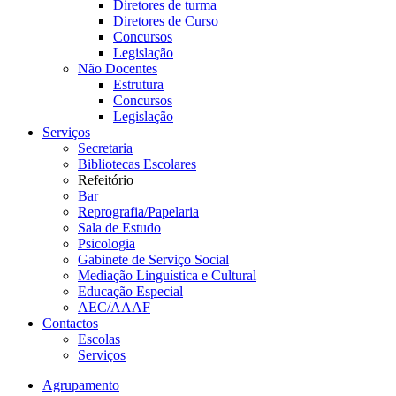
Diretores de turma
Diretores de Curso
Concursos
Legislação
Não Docentes
Estrutura
Concursos
Legislação
Serviços
Secretaria
Bibliotecas Escolares
Refeitório
Bar
Reprografia/Papelaria
Sala de Estudo
Psicologia
Gabinete de Serviço Social
Mediação Linguística e Cultural
Educação Especial
AEC/AAAF
Contactos
Escolas
Serviços
Agrupamento