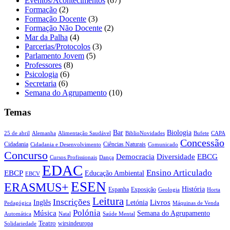
Eventos/Acontecimentos
(67)
Formação
(2)
Formação Docente
(3)
Formação Não Docente
(2)
Mar da Palha
(4)
Parcerias/Protocolos
(3)
Parlamento Jovem
(5)
Professores
(8)
Psicologia
(6)
Secretaria
(6)
Semana do Agrupamento
(10)
Temas
Biologia
Bar
25 de abril
Alemanha
Alimentação Saudável
CAPA
BiblioNovidades
Bufete
Concessão
Cidadania
Ciências Naturais
Cidadania e Desenvolvimento
Comunicado
Concurso
Democracia
Diversidade
EBCG
Cursos Profissionais
Dança
EDAC
Ensino Articulado
EBCP
Educação Ambiental
EBCV
ESEN
ERASMUS+
História
Espanha
Exposição
Geologia
Horta
Leitura
Inscrições
Livros
Inglês
Letónia
Pedagógica
Máquinas de Venda
Polónia
Música
Semana do Agrupamento
Natal
Automática
Saúde Mental
Teatro
wirsindeuropa
Solidariedade