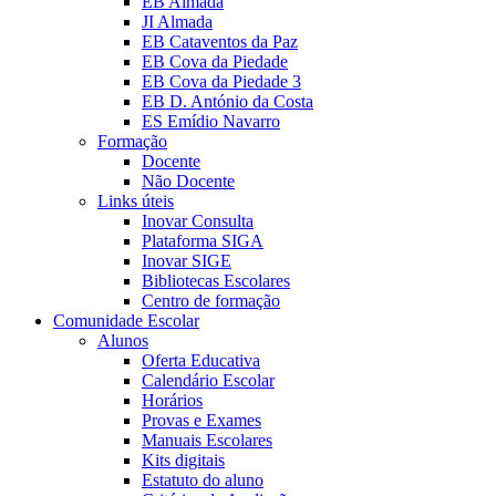
EB Almada
JI Almada
EB Cataventos da Paz
EB Cova da Piedade
EB Cova da Piedade 3
EB D. António da Costa
ES Emídio Navarro
Formação
Docente
Não Docente
Links úteis
Inovar Consulta
Plataforma SIGA
Inovar SIGE
Bibliotecas Escolares
Centro de formação
Comunidade Escolar
Alunos
Oferta Educativa
Calendário Escolar
Horários
Provas e Exames
Manuais Escolares
Kits digitais
Estatuto do aluno