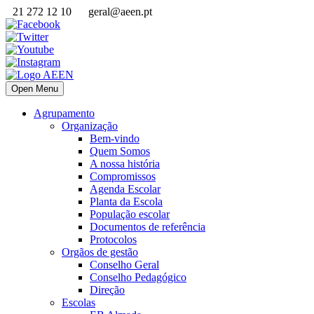
21 272 12 10
geral@aeen.pt
Open Menu
Agrupamento
Organização
Bem-vindo
Quem Somos
A nossa história
Compromissos
Agenda Escolar
Planta da Escola
População escolar
Documentos de referência
Protocolos
Orgãos de gestão
Conselho Geral
Conselho Pedagógico
Direção
Escolas