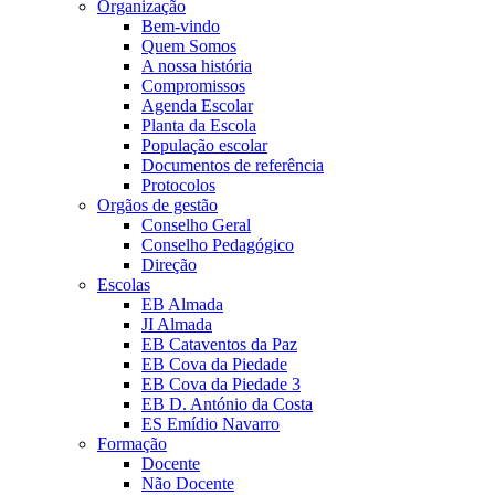
Organização
Bem-vindo
Quem Somos
A nossa história
Compromissos
Agenda Escolar
Planta da Escola
População escolar
Documentos de referência
Protocolos
Orgãos de gestão
Conselho Geral
Conselho Pedagógico
Direção
Escolas
EB Almada
JI Almada
EB Cataventos da Paz
EB Cova da Piedade
EB Cova da Piedade 3
EB D. António da Costa
ES Emídio Navarro
Formação
Docente
Não Docente