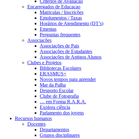
Critérios de Avaliação
Encarregados de Educaçao
Matriculas / Inscrições
Emolumentos / Taxas
Horários de Atendimento (DT’s)
Ementas
Perguntas frequentes
Associações
Associações de Pais
Associações de Estudantes
Associações de Antigos Alunos
Clubes e Projetos
Bibliotecas Escolares
ERASMUS+
Novos tempos para aprender
Mar da Palha
Desporto Escolar
Clube de Fotografia
… em Forma R.A.R.A.
Explora ciência
Parlamento dos jovens
Recursos humanos
Docentes
Departamentos
Grupos disciplinares