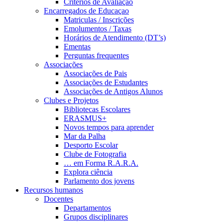
Critérios de Avaliação
Encarregados de Educaçao
Matriculas / Inscrições
Emolumentos / Taxas
Horários de Atendimento (DT’s)
Ementas
Perguntas frequentes
Associações
Associações de Pais
Associações de Estudantes
Associações de Antigos Alunos
Clubes e Projetos
Bibliotecas Escolares
ERASMUS+
Novos tempos para aprender
Mar da Palha
Desporto Escolar
Clube de Fotografia
… em Forma R.A.R.A.
Explora ciência
Parlamento dos jovens
Recursos humanos
Docentes
Departamentos
Grupos disciplinares