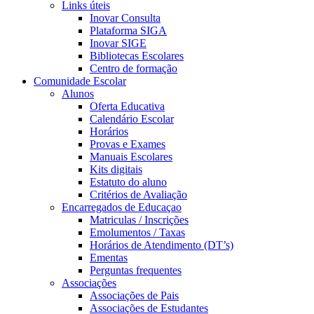
Links úteis
Inovar Consulta
Plataforma SIGA
Inovar SIGE
Bibliotecas Escolares
Centro de formação
Comunidade Escolar
Alunos
Oferta Educativa
Calendário Escolar
Horários
Provas e Exames
Manuais Escolares
Kits digitais
Estatuto do aluno
Critérios de Avaliação
Encarregados de Educaçao
Matriculas / Inscrições
Emolumentos / Taxas
Horários de Atendimento (DT’s)
Ementas
Perguntas frequentes
Associações
Associações de Pais
Associações de Estudantes