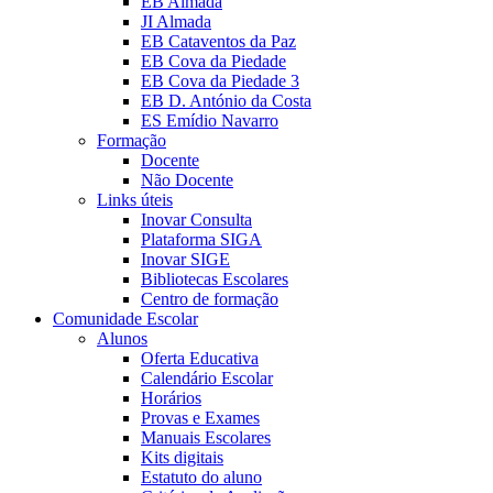
EB Almada
JI Almada
EB Cataventos da Paz
EB Cova da Piedade
EB Cova da Piedade 3
EB D. António da Costa
ES Emídio Navarro
Formação
Docente
Não Docente
Links úteis
Inovar Consulta
Plataforma SIGA
Inovar SIGE
Bibliotecas Escolares
Centro de formação
Comunidade Escolar
Alunos
Oferta Educativa
Calendário Escolar
Horários
Provas e Exames
Manuais Escolares
Kits digitais
Estatuto do aluno