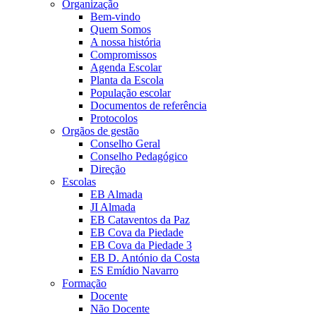
Organização
Bem-vindo
Quem Somos
A nossa história
Compromissos
Agenda Escolar
Planta da Escola
População escolar
Documentos de referência
Protocolos
Orgãos de gestão
Conselho Geral
Conselho Pedagógico
Direção
Escolas
EB Almada
JI Almada
EB Cataventos da Paz
EB Cova da Piedade
EB Cova da Piedade 3
EB D. António da Costa
ES Emídio Navarro
Formação
Docente
Não Docente