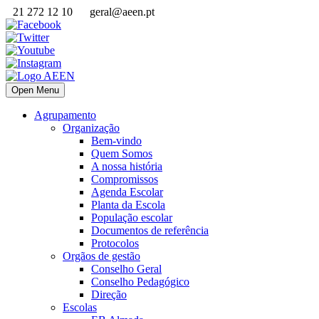
21 272 12 10
geral@aeen.pt
Open Menu
Agrupamento
Organização
Bem-vindo
Quem Somos
A nossa história
Compromissos
Agenda Escolar
Planta da Escola
População escolar
Documentos de referência
Protocolos
Orgãos de gestão
Conselho Geral
Conselho Pedagógico
Direção
Escolas