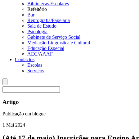
Bibliotecas Escolares
Refeitório
Bar
Reprografia/Papelaria
Sala de Estudo
Psicologia
Gabinete de Serviço Social
Mediação Linguística e Cultural
Educação Especial
AEC/AAAF
Contactos
Escolas
Serviços
Artigo
Publicação em blogue
1
Mai
2024
(Até 17 de maio) Inscrições para Ensino A