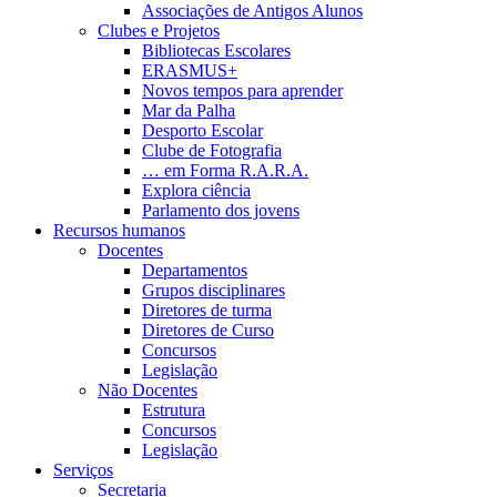
Associações de Antigos Alunos
Clubes e Projetos
Bibliotecas Escolares
ERASMUS+
Novos tempos para aprender
Mar da Palha
Desporto Escolar
Clube de Fotografia
… em Forma R.A.R.A.
Explora ciência
Parlamento dos jovens
Recursos humanos
Docentes
Departamentos
Grupos disciplinares
Diretores de turma
Diretores de Curso
Concursos
Legislação
Não Docentes
Estrutura
Concursos
Legislação
Serviços
Secretaria