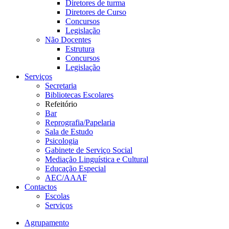
Diretores de turma
Diretores de Curso
Concursos
Legislação
Não Docentes
Estrutura
Concursos
Legislação
Serviços
Secretaria
Bibliotecas Escolares
Refeitório
Bar
Reprografia/Papelaria
Sala de Estudo
Psicologia
Gabinete de Serviço Social
Mediação Linguística e Cultural
Educação Especial
AEC/AAAF
Contactos
Escolas
Serviços
Agrupamento