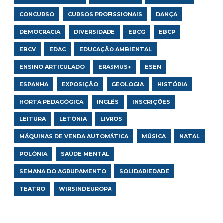
CONCURSO
CURSOS PROFISSIONAIS
DANÇA
DEMOCRACIA
DIVERSIDADE
EBCG
EBCP
EBCV
EDAC
EDUCAÇÃO AMBIENTAL
ENSINO ARTICULADO
ERASMUS+
ESEN
ESPANHA
EXPOSIÇÃO
GEOLOGIA
HISTÓRIA
HORTA PEDAGÓGICA
INGLÊS
INSCRIÇÕES
LEITURA
LETÓNIA
LIVROS
MÁQUINAS DE VENDA AUTOMÁTICA
MÚSICA
NATAL
POLÓNIA
SAÚDE MENTAL
SEMANA DO AGRUPAMENTO
SOLIDARIEDADE
TEATRO
WIRSINDEUROPA