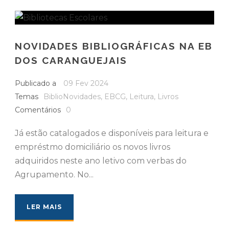
NOVIDADES BIBLIOGRÁFICAS NA EB
DOS CARANGUEJAIS
Publicado a
09 Fev 2024
Temas
BiblioNovidades
,
EBCG
,
Leitura
,
Livros
Comentários
0
Já estão catalogados e disponíveis para leitura e
empréstmo domiciliário os novos livros
adquiridos neste ano letivo com verbas do
Agrupamento. No...
LER MAIS