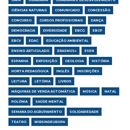
CAPA
CIDADANIA
CIDADANIA E DESENVOLVIMENTO
CIÊNCIAS NATURAIS
COMUNICADO
CONCESSÃO
CONCURSO
CURSOS PROFISSIONAIS
DANÇA
DEMOCRACIA
DIVERSIDADE
EBCG
EBCP
EBCV
EDAC
EDUCAÇÃO AMBIENTAL
ENSINO ARTICULADO
ERASMUS+
ESEN
ESPANHA
EXPOSIÇÃO
GEOLOGIA
HISTÓRIA
HORTA PEDAGÓGICA
INGLÊS
INSCRIÇÕES
LEITURA
LETÓNIA
LIVROS
MÁQUINAS DE VENDA AUTOMÁTICA
MÚSICA
NATAL
POLÓNIA
SAÚDE MENTAL
SEMANA DO AGRUPAMENTO
SOLIDARIEDADE
TEATRO
WIRSINDEUROPA