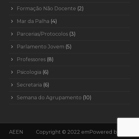
Formação Não Docente
(2)
Mar da Palha
(4)
Parcerias/Protocolos
(3)
Parlamento Jovem
(5)
Professores
(8)
Psicologia
(6)
Secretaria
(6)
Semana do Agrupamento
(10)
AEEN
Copyright © 2022 emPowered by
plio